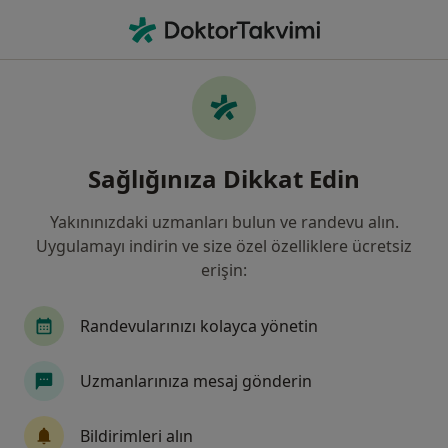
An
Kulak Burun Boğaz • Mersin, Mersin
Filters
Sigorta:
Demir Hayat Sigorta 
Mersin bölgesinde Demir Hayat Sigorta A.Ş.
Sağlığınıza Dikkat Edin
kabul eden Kulak Burun Boğaz Doktorları
Yakınınızdaki uzmanları bulun ve randevu alın.
Uygulamayı indirin ve size özel özelliklere ücretsiz
erişin:
Randevularınızı kolayca yönetin
Uzmanlarınıza mesaj gönderin
Op. Dr. Tuğçe Pütürgeli Özer
Kulak burun boğaz
Bildirimleri alın
18 görüş