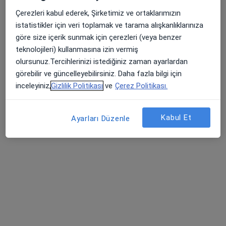
Özel Mersin Sistem Cerrahi Tıp Merkezi
Çerezleri kabul ederek, Şirketimiz ve ortaklarımızın
Bu uzman ilgili adres için online danışmanlık/takvim sunmuyor.
istatistikler için veri toplamak ve tarama alışkanlıklarınıza
göre size içerik sunmak için çerezleri (veya benzer
Randevu talep et
teknolojileri) kullanmasına izin vermiş
olursunuz.Tercihlerinizi istediğiniz zaman ayarlardan
görebilir ve güncelleyebilirsiniz. Daha fazla bilgi için
inceleyiniz,
Gizlilik Politikası
ve
Çerez Politikası.
Kabul Et
Ayarları Düzenle
Özel Mersin Sistem Cerrahi Tıp Merkezi
·
Daha
Kulak burun boğaz, İç hastalıkları, Gastroenteroloji
fazla
35 görüş
Kültür Mahallesi Atatürk Caddesi No:66, Akdeniz
•
Harita
Özel Mersin Sistem Cerrahi Tıp Merkezi