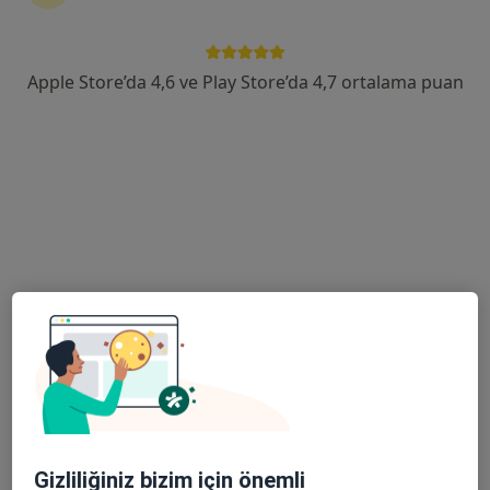
140 Sokak No:105, Mersin
•
Harita
Özel Mersin Akademi Hastanesi
Apple Store’da 4,6 ve Play Store’da 4,7 ortalama puan
Bu uzman ilgili adres için online danışmanlık/takvim sunmuyor.
Randevu talep et
Op. Dr. Cüneyt Bozkut
Kulak burun boğaz
20 görüş
Kültür Mahallesi Atatürk Caddesi No:66, Akdeniz
•
Harita
Gizliliğiniz bizim için önemli