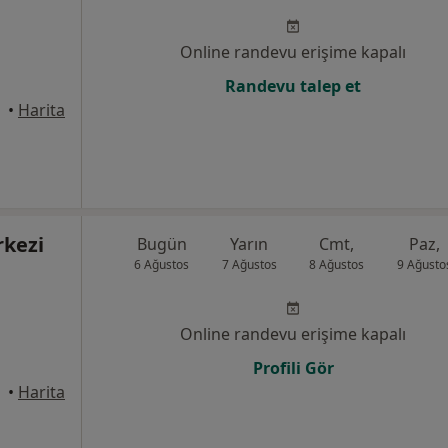
Online randevu erişime kapalı
Randevu talep et
•
Harita
rkezi
Bugün
Yarın
Cmt,
Paz,
6 Ağustos
7 Ağustos
8 Ağustos
9 Ağusto
Online randevu erişime kapalı
Profili Gör
•
Harita