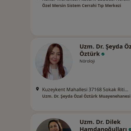
Özel Mersin Sistem Cerrahi Tıp Merkezi
Uzm. Dr. Şeyda Ö
Öztürk
Nöroloji
Kuzeykent Mahallesi 37168 Sokak Ritim Ofis No:1/7, Mersin
Uzm. Dr. Şeyda Özal Öztürk Muayenehanesi
Uzm. Dr. Dilek
Hamdanoğulları