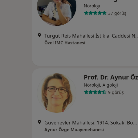
Nöroloji
37 görüş
Turgut Reis Mahallesi İstiklal Caddesi N
Özel IMC Hastanesi
Prof. Dr. Aynur Ö
Nöroloji, Algoloji
9 görüş
Güvenevler Mahallesi. 1914. Sokak. Bospoint İş Merkezi A Blok Kat:2, Mersin
Aynur Özge Muayenehanesi