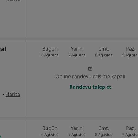
zal
Bugün
Yarın
Cmt,
Paz,
6 Ağustos
7 Ağustos
8 Ağustos
9 Ağusto
Online randevu erişime kapalı
Randevu talep et
•
Harita
Bugün
Yarın
Cmt,
Paz,
6 Ağustos
7 Ağustos
8 Ağustos
9 Ağusto