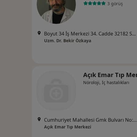
3 görüş
Boyut 34 İş Merkezi 34. Cadde 32182 Sok. No:2/12, Mersin
Uzm. Dr. Bekir Özkaya
Açık Emar Tıp Me
Nöroloji, İç hastalıkları
Cumhuriyet Mahallesi Gmk Bulvarı No:204/A, Mersin
Açık Emar Tıp Merkezi