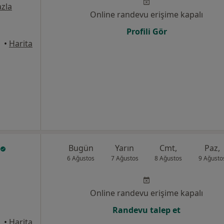
zla
Online randevu erişime kapalı
Profili Gör
•
Harita
Bugün
Yarın
Cmt,
Paz,
6 Ağustos
7 Ağustos
8 Ağustos
9 Ağusto
Online randevu erişime kapalı
Randevu talep et
•
Harita