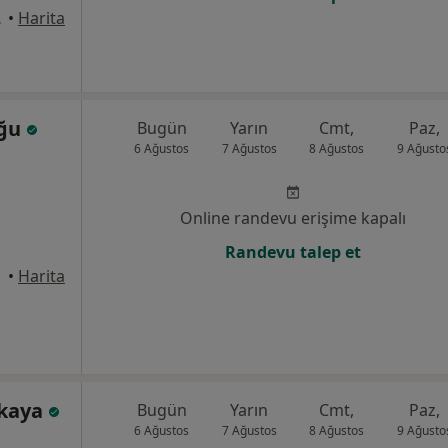
oroslar
•
Harita
oğu
Bugün
Yarın
Cmt,
Paz,
6 Ağustos
7 Ağustos
8 Ağustos
9 Ağusto
Online randevu erişime kapalı
Randevu talep et
•
Harita
zkaya
Bugün
Yarın
Cmt,
Paz,
6 Ağustos
7 Ağustos
8 Ağustos
9 Ağusto