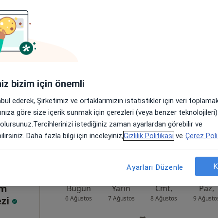
Bugün
Yarın
Cmt,
Paz,
6 Ağustos
7 Ağustos
8 Ağustos
9 Ağusto
Online randevu erişime kapalı
iniz bizim için önemli
Randevu talep et
abul ederek, Şirketimiz ve ortaklarımızın istatistikler için veri toplam
•
Harita
arınıza göre size içerik sunmak için çerezleri (veya benzer teknolojiler
 olursunuz.Tercihlerinizi istediğiniz zaman ayarlardan görebilir ve
lirsiniz. Daha fazla bilgi için inceleyiniz,
Gizlilik Politikası
ve
Çerez Poli
K
Ayarları Düzenle
em
Bugün
Yarın
Cmt,
Paz,
ezi
6 Ağustos
7 Ağustos
8 Ağustos
9 Ağusto