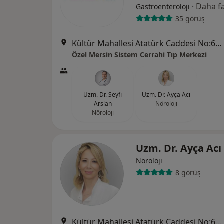
·
Daha fa
Gastroenteroloji
35 görüş
Kültür Mahallesi Atatürk Caddesi No:66, Akdeniz
Özel Mersin Sistem Cerrahi Tıp Merkezi
Uzm. Dr. Seyfi
Uzm. Dr. Ayça Acı
Arslan
Nöroloji
Nöroloji
Uzm. Dr. Ayça Acı
Nöroloji
8 görüş
Kültür Mahallesi Atatürk Caddesi No:66, Akdeniz