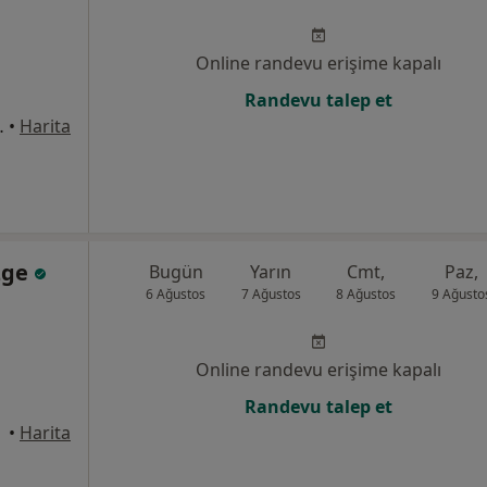
Online randevu erişime kapalı
Randevu talep et
o:196 - 198, Mersin
•
Harita
zge
Bugün
Yarın
Cmt,
Paz,
6 Ağustos
7 Ağustos
8 Ağustos
9 Ağusto
Online randevu erişime kapalı
Randevu talep et
•
Harita