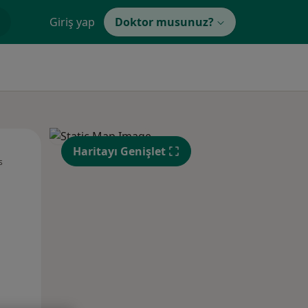
Giriş yap
Doktor musunuz?
Pzt,
Sal,
Çar,
Haritayı Genişlet
s
10 Ağustos
11 Ağustos
12 Ağustos