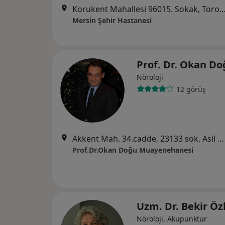
Korukent Mahallesi 96015. Sokak, T
Mersin Şehir Hastanesi
Prof. Dr. Okan D
Nöroloji
12 görüş
Akkent Mah. 34.cadde, 23133 sok. Asil 2 Apt. A blok Kat:6 No:11, Mersin
Prof.Dr.Okan Doğu Muayenehanesi
Uzm. Dr. Bekir Ö
Nöroloji, Akupunktur