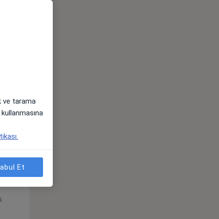
Pzt,
Sal,
Çar,
s
10 Ağustos
11 Ağustos
12 Ağustos
ak ve tarama
i) kullanmasına
tikası.
abul Et
Pzt,
Sal,
Çar,
s
10 Ağustos
11 Ağustos
12 Ağustos