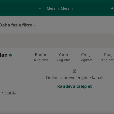
ilgi alanı ve hastalık, isim
örnek: İstanbul
Daha fazla filtre
slan
Bugün
Yarın
Cmt,
Paz,
6 Ağustos
7 Ağustos
8 Ağustos
9 Ağusto
Online randevu erişime kapalı
Randevu talep et
•
Harita