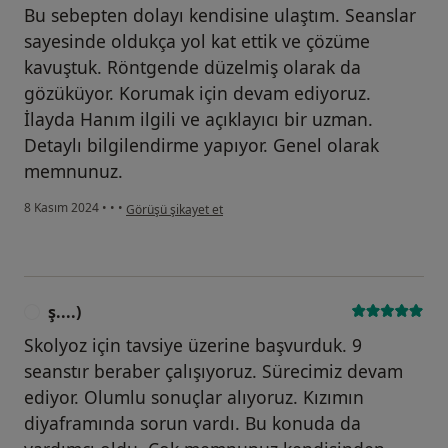
Bu sebepten dolayı kendisine ulaştım. Seanslar
sayesinde oldukça yol kat ettik ve çözüme
kavuştuk. Röntgende düzelmiş olarak da
gözüküyor. Korumak için devam ediyoruz.
İlayda Hanım ilgili ve açıklayıcı bir uzman.
Detaylı bilgilendirme yapıyor. Genel olarak
memnunuz.
kullanıcının görüşüne göre e....)
8 Kasım 2024
•
•
•
Görüşü şikayet et
ş....)
Ş
Skolyoz için tavsiye üzerine başvurduk. 9
seanstır beraber çalışıyoruz. Sürecimiz devam
ediyor. Olumlu sonuçlar alıyoruz. Kızımın
diyaframında sorun vardı. Bu konuda da