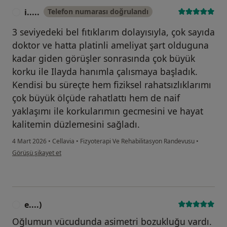
i.....
Telefon numarası doğrulandı
I
3 seviyedeki bel fıtıklarım dolayısıyla, çok sayıda
doktor ve hatta platinli ameliyat şart olduguna
kadar giden görüşler sonrasında çok büyük
korku ile Ilayda hanımla çalısmaya başladık.
Kendisi bu süreçte hem fiziksel rahatsızlıklarımı
çok büyük ölçüde rahatlattı hem de naif
yaklaşımı ile korkularımın gecmesini ve hayat
kalitemin düzlemesini sağladı.
4 Mart 2026
•
Cellavia
•
Fizyoterapi Ve Rehabilitasyon Randevusu
•
kullanıcının görüşüne göre i.....
Görüşü şikayet et
e....)
E
Oğlumun vücudunda asimetri bozukluğu vardı.