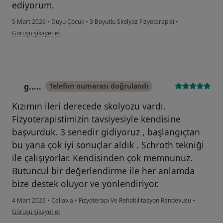
ediyorum.
5 Mart 2026
•
Duyu Çocuk
•
3 Boyutlu Skolyoz Fizyoterapisi
•
kullanıcının görüşüne göre r.....
Görüşü şikayet et
g.....
Telefon numarası doğrulandı
G
Kızımın ileri derecede skolyozu vardı.
Fizyoterapistimizin tavsiyesiyle kendisine
başvurduk. 3 senedir gidiyoruz , başlangıçtan
bu yana çok iyi sonuçlar aldık . Schroth tekniği
ile çalışıyorlar. Kendisinden çok memnunuz.
Bütüncül bir değerlendirme ile her anlamda
bize destek oluyor ve yönlendiriyor.
4 Mart 2026
•
Cellavia
•
Fizyoterapi Ve Rehabilitasyon Randevusu
•
kullanıcının görüşüne göre g.....
Görüşü şikayet et