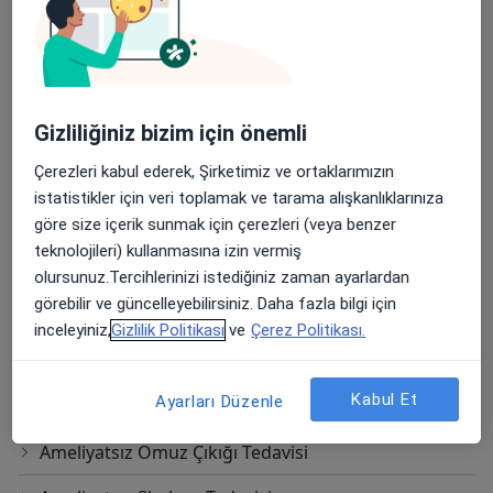
Diğer Hizmetler
3 Boyutlu Skolyoz Fizyoterapisi
Ameliyatsız Bel Ağrısı Tedavisi
Gizliliğiniz bizim için önemli
Ameliyatsız Bel Fıtığı Tedavisi
Çerezleri kabul ederek, Şirketimiz ve ortaklarımızın
Ameliyatsız Boyun Düzleşmesi Tedavisi
istatistikler için veri toplamak ve tarama alışkanlıklarınıza
göre size içerik sunmak için çerezleri (veya benzer
Ameliyatsız Boyun Fıtığı Tedavisi
teknolojileri) kullanmasına izin vermiş
Ameliyatsız Boyun Kanal Darlığı Tedavisi
olursunuz.Tercihlerinizi istediğiniz zaman ayarlardan
görebilir ve güncelleyebilirsiniz. Daha fazla bilgi için
Ameliyatsız Boyun Kayması Tedavisi
inceleyiniz,
Gizlilik Politikası
ve
Çerez Politikası.
Ameliyatsız Omuz Ağrısı Tedavisi
Kabul Et
Ayarları Düzenle
Ameliyatsız Omuz Sıkışma Tedavisi
Ameliyatsız Omuz Çıkığı Tedavisi