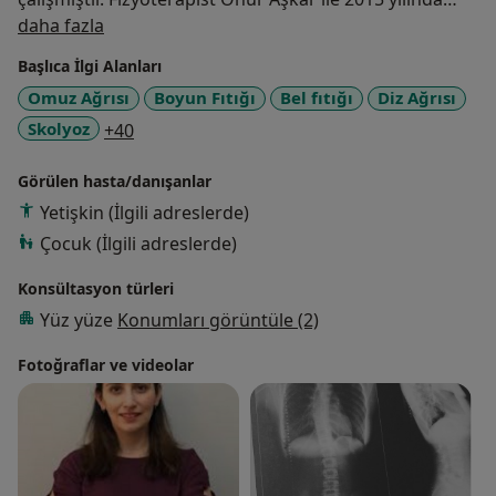
Hakkımda
Duyuçocuk Fizyoterapi Eğitim ve Danışmanlık’ı, 2016
daha fazla
yılında ise Skolyoz İstanbul’u kurmuştur. Şuan Skolyoz
Başlıca İlgi Alanları
İstanbul’da ağrı,omurga sağlığı, skolyoz, kadın sağlığı
Omuz Ağrısı
Boyun Fıtığı
Bel fıtığı
Diz Ağrısı
fizyoterapisi ve klinik pilates alanlarında hastalarına
a11y_sr_more_diseases
Skolyoz
+40
hizmet vermeye devam etmektedir. Evli ve iki çocuk
annesidir.
Görülen hasta/danışanlar
Yetişkin (İlgili adreslerde)
Çocuk (İlgili adreslerde)
Konsültasyon türleri
Yüz yüze
Konumları görüntüle (2)
Fotoğraflar ve videolar