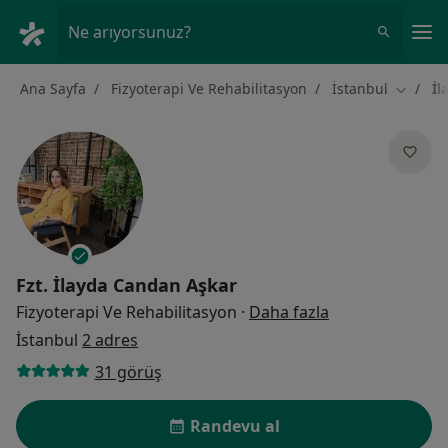
An
Ne arıyorsunuz?
Ana Sayfa
Fizyoterapi Ve Rehabilitasyon
İstanbul
İl
Şehir de
Fzt.
İlayda Candan Aşkar
uzmanliklar ha
Fizyoterapi Ve Rehabilitasyon
·
Daha fazla
İstanbul
2 adres
31 görüş
Randevu al