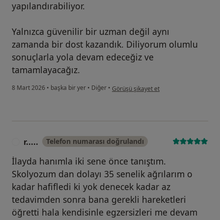
yapılandırabiliyor.
Yalnızca güvenilir bir uzman değil aynı
zamanda bir dost kazandık. Diliyorum olumlu
sonuçlarla yola devam edeceğiz ve
tamamlayacağız.
kullanıcının görüşüne göre el....
8 Mart 2026
•
başka bir yer
•
Diğer
•
Görüşü şikayet et
r.....
Telefon numarası doğrulandı
R
İlayda hanımla iki sene önce tanıştım.
Skolyozum dan dolayı 35 senelik ağrılarım o
kadar hafifledi ki yok denecek kadar az
tedavimden sonra bana gerekli hareketleri
öğretti hala kendisinle egzersizleri me devam