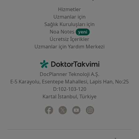
Hizmetler
Uzmanlar için
Sağlık Kuruluşları için
Noa Notes
yeni
Ücretsiz İçerikler
Uzmanlar için Yardım Merkezi
İletişim
DoktorTakvimi - Ana Sayfa
DocPlanner Teknoloji A.Ş.
E-5 Karayolu, Esentepe Mahallesi, Lapis Han, No:25
D:102-103-120
Kartal İstanbul, Türkiye
Facebook
yeni bir sekmede açılır
Twitter
yeni bir sekmede açılır
Youtube
yeni bir sekmede açılır
Instagram
yeni bir sekmede aç