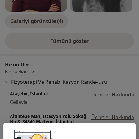
Galeriyi görüntüle (4)
Tümünü göster
deneyim hakkında
Hizmetler
Başlıca Hizmetler
Fizyoterapi Ve Rehabilitasyon Randevusu
Ataşehir, İstanbul
Ücretler Hakkında
Cellavia
Altıntepe Mah, İstasyon Yolu Sokağı
Ücretler Hakkında
No:8, 34840 Maltepe, İstanbul
Duyu Çocuk