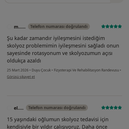
m.....
Telefon numarası doğrulandı
M
Şu kadar zamandır iyileşmesini istediğim
skolyoz problemimin iyileşmesini sağladı onun
sayesinde rotasyonum ve skolyozumun açısı
oldukça azaldı
25 Mart 2026
•
Duyu Çocuk
•
Fizyoterapi Ve Rehabilitasyon Randevusu
•
kullanıcının görüşüne göre m.....
Görüşü şikayet et
el....
Telefon numarası doğrulandı
E
15 yaşındaki oğlumun skolyoz tedavisi için
kendisiyle bir yıldır çalışıyoruz. Daha önce