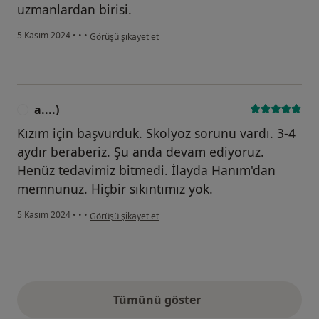
uzmanlardan birisi.
kullanıcının görüşüne göre n....)
5 Kasım 2024
•
•
•
Görüşü şikayet et
a....)
A
Kızım için başvurduk. Skolyoz sorunu vardı. 3-4
aydır beraberiz. Şu anda devam ediyoruz.
Henüz tedavimiz bitmedi. İlayda Hanım'dan
memnunuz. Hiçbir sıkıntımız yok.
kullanıcının görüşüne göre a....)
5 Kasım 2024
•
•
•
Görüşü şikayet et
Tümünü göster
yukarıdaki görüşler