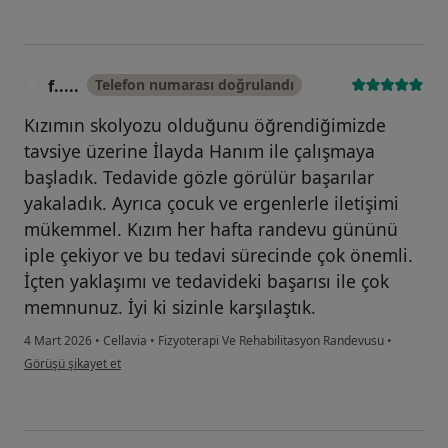
f.....
Telefon numarası doğrulandı
F
Kızımın skolyozu olduğunu öğrendiğimizde
tavsiye üzerine İlayda Hanım ile çalışmaya
başladık. Tedavide gözle görülür başarılar
yakaladık. Ayrıca çocuk ve ergenlerle iletişimi
mükemmel. Kızım her hafta randevu gününü
iple çekiyor ve bu tedavi sürecinde çok önemli.
İçten yaklaşımı ve tedavideki başarısı ile çok
memnunuz. İyi ki sizinle karşılaştık.
4 Mart 2026
•
Cellavia
•
Fizyoterapi Ve Rehabilitasyon Randevusu
•
kullanıcının görüşüne göre f.....
Görüşü şikayet et