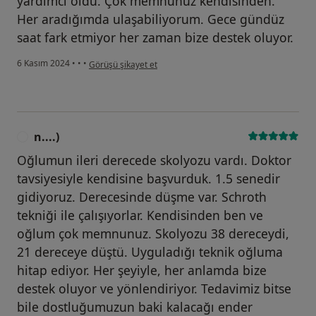
yardımcı oldu. Çok memnunuz kendisinden.
Her aradığımda ulaşabiliyorum. Gece gündüz
saat fark etmiyor her zaman bize destek oluyor.
kullanıcının görüşüne göre ş....)
6 Kasım 2024
•
•
•
Görüşü şikayet et
n....)
N
Oğlumun ileri derecede skolyozu vardı. Doktor
tavsiyesiyle kendisine başvurduk. 1.5 senedir
gidiyoruz. Derecesinde düşme var. Schroth
tekniği ile çalışıyorlar. Kendisinden ben ve
oğlum çok memnunuz. Skolyozu 38 dereceydi,
21 dereceye düştü. Uyguladığı teknik oğluma
hitap ediyor. Her şeyiyle, her anlamda bize
destek oluyor ve yönlendiriyor. Tedavimiz bitse
bile dostluğumuzun baki kalacağı ender