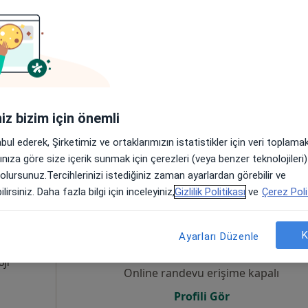
Bugün
Yarın
Cmt,
Paz,
6 Ağustos
7 Ağustos
8 Ağustos
9 Ağusto
yon
Online randevu erişime kapalı
Randevu talep et
iniz bizim için önemli
İstanbul
•
Harita
abul ederek, Şirketimiz ve ortaklarımızın istatistikler için veri toplam
arınıza göre size içerik sunmak için çerezleri (veya benzer teknolojiler
 olursunuz.Tercihlerinizi istediğiniz zaman ayarlardan görebilir ve
lirsiniz. Daha fazla bilgi için inceleyiniz,
Gizlilik Politikası
ve
Çerez Poli
esi
Bugün
Yarın
Cmt,
Paz,
i
6 Ağustos
7 Ağustos
8 Ağustos
9 Ağusto
K
Ayarları Düzenle
on, İç
·
oji
Online randevu erişime kapalı
Profili Gör