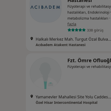
Hastanesi
Fizyoterapi ve rehabilitasy
hastalıkları, Endokrinoloji
metabolizma hastalıkları
fazla
338 görüş
Halkalı Merkez Mah. Turgut Özal Bulvarı No: 16, Küçükçe
Acıbadem Atakent Hastanesi
Fzt. Ömre Ofluoğ
Fizyoterapi ve rehabilitas
Yamanevler Mahallesi Site Yolu Caddesi No:7, Ümr
Özel Hisar Intercontinental Hospital