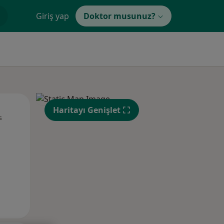
Giriş yap
Doktor musunuz?
Pzt,
Sal,
Çar,
Haritayı Genişlet
s
10 Ağustos
11 Ağustos
12 Ağustos