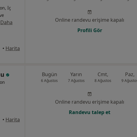
on, İç
 ve
Online randevu erişime kapalı
·
Daha
Profili Gör
kmece
•
Harita
lu
Bugün
Yarın
Cmt,
Paz,
6 Ağustos
7 Ağustos
8 Ağustos
9 Ağusto
yon
Online randevu erişime kapalı
Randevu talep et
aniye
•
Harita