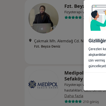
Fzt. Beyza Deniz
Fizyoterapi ve rehabilitas
26 görüş
Gizliliğ
Çakmak Mh. Alemdağ Cd. No:494/1 Diyetista, 
Fzt. Beyza Deniz
Çerezleri k
alışkanlıkl
izin vermiş
güncelleyebi
Medipol Üniversit
Sefaköy Hastanes
Fizyoterapi ve rehabilitasy
hastalıkları, Gastroenterol
Daha fazla
210 görüş