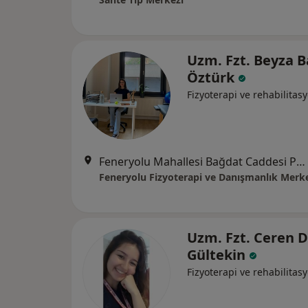
Uzm. Fzt. Beyza B
Öztürk
Fizyoterapi ve rehabilitas
Feneryolu Mahallesi Bağdat Caddesi Pakeser Apt. No:85 , İstanbul
Feneryolu Fizyoterapi ve Danışmanlık Merk
Uzm. Fzt. Ceren 
Gültekin
Fizyoterapi ve rehabilitas