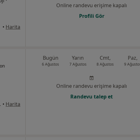
·
oji
Online randevu erişime kapalı
Profili Gör
mece
•
Harita
Bugün
Yarın
Cmt,
Paz,
6 Ağustos
7 Ağustos
8 Ağustos
9 Ağusto
yon
Online randevu erişime kapalı
Randevu talep et
n Cd., İstanbul
•
Harita