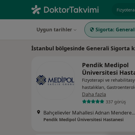
Uzmanlık, 
Uygun tarihler
Sigorta:
General
İstanbul bölgesinde Generali Sigorta k
Pendik Medipol
Üniversitesi Has
Fizyoterapi ve rehabilitasy
hastalıkları, Gastroenterol
Daha fazla
337 görüş
Bahçelievler Mahallesi Adnan Menderes Bulvarı No:
Pendik Medipol Üniversitesi Hastanesi