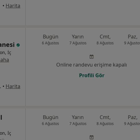
•
Harita
Bugün
Yarın
Cmt,
Paz,
tanesi
6 Ağustos
7 Ağustos
8 Ağustos
9 Ağusto
on, İç
aha
Online randevu erişime kapalı
Profili Gör
rkezi Karşısı), Esenler
•
Harita
l
Bugün
Yarın
Cmt,
Paz,
6 Ağustos
7 Ağustos
8 Ağustos
9 Ağusto
on, İç