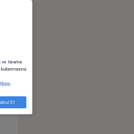
Pzt,
Sal,
Çar,
s
10 Ağustos
11 Ağustos
12 Ağustos
ak ve tarama
i) kullanmasına
tikası.
Pzt,
Sal,
Çar,
s
10 Ağustos
11 Ağustos
12 Ağustos
abul Et