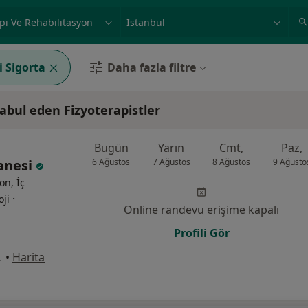
ilgi alanı ve hastalık, isim
örnek: İstanbul
i Sigorta
Daha fazla filtre
abul eden Fizyoterapistler
Bugün
Yarın
Cmt,
Paz,
tanesi
6 Ağustos
7 Ağustos
8 Ağustos
9 Ağusto
on, İç
·
oji
Online randevu erişime kapalı
Profili Gör
31, Pendik
•
Harita