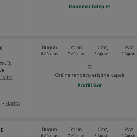
Randevu talep et
k
Bugün
Yarın
Cmt,
Paz,
6 Ağustos
7 Ağustos
8 Ağustos
9 Ağusto
on, İç
 ve
Online randevu erişime kapalı
·
Daha
Profili Gör
o:24 Kavacık, Beykoz
•
Harita
t
Bugün
Yarın
Cmt,
Paz,
6 Ağustos
7 Ağustos
8 Ağustos
9 Ağusto