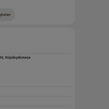
öster
neyim hakkında
: 16, Küçükçekmece