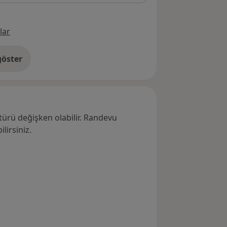
lar
öster
res hakkında
türü değişken olabilir. Randevu
lirsiniz.