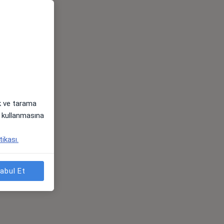
ak ve tarama
i) kullanmasına
tikası.
abul Et