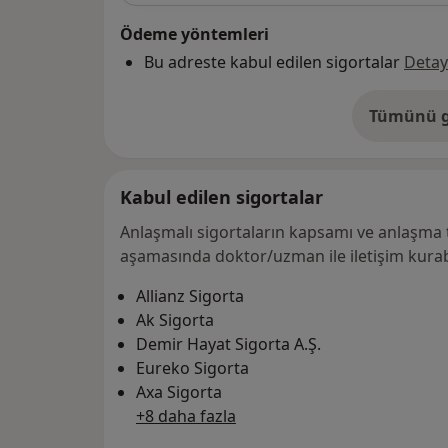
Ödeme yöntemleri
Bu adreste kabul edilen sigortalar
Detay
Tümünü g
ad
Kabul edilen sigortalar
Anlaşmalı sigortaların kapsamı ve anlaşma 
aşamasında doktor/uzman ile iletişim kurabi
Allianz Sigorta
Ak Sigorta
Demir Hayat Sigorta A.Ş.
Eureko Sigorta
Axa Sigorta
+8 daha fazla