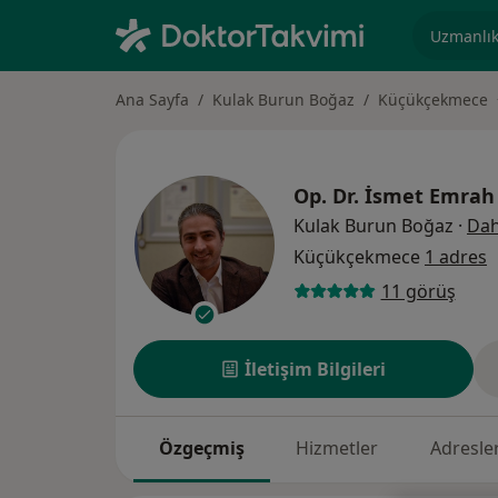
Uzmanlık, 
Ana Sayfa
Kulak Burun Boğaz
Küçükçekmece
Op. Dr.
İsmet Emrah
Kulak Burun Boğaz
·
Dah
Küçükçekmece
1 adres
11 görüş
İletişim Bilgileri
Özgeçmiş
Hizmetler
Adresle