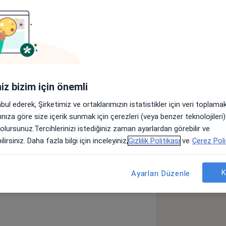
lar
ültesi’nden mezun olduktan sonra
iniz bizim için önemli
ım. Ardından Yüz Plastik ve
w’u olarak Almanya Regensburg
abul ederek, Şirketimiz ve ortaklarımızın istatistikler için veri toplam
tif Cerrahi Bölümü’nde eğitim gördüm.
arınıza göre size içerik sunmak için çerezleri (veya benzer teknolojiler
Yüz Plastik ve Rekonstrüktif cerrahi
 olursunuz.Tercihlerinizi istediğiniz zaman ayarlardan görebilir ve
Bu eğitimler sayesinde Avrupa Yüz
lirsiniz. Daha fazla bilgi için inceleyiniz,
Gizlilik Politikası
ve
Çerez Poli
board sertifikalı cerrahı oldum.
it
Horlama
Bademcik Hastalığı
K
Ayarları Düzenle