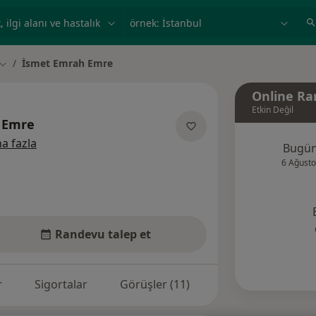
ilgi alanı ve hastalık, isim
örnek: İstanbul
İsmet Emrah Emre
Şehir değiştir
Online Ra
Etkin Değil
 Emre
uzmanliklar hakkinda
a fazla
Bugü
6 Ağusto
Randevu talep et
r
Sigortalar
Görüşler (11)