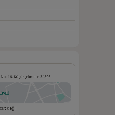
 No: 16,
Küçükçekmece
34303
büyüt
ni bir sekmede açılır
cut değil