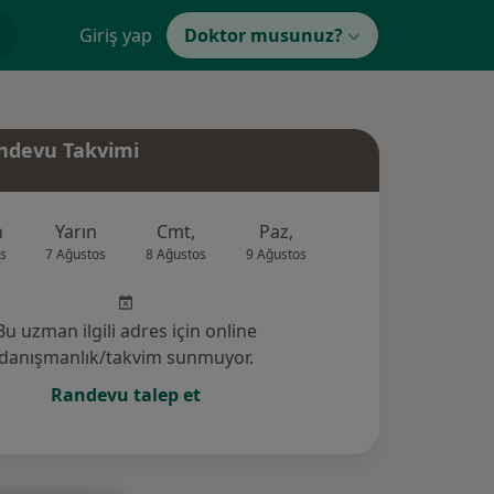
Giriş yap
Doktor musunuz?
ndevu Takvimi
n
Yarın
Cmt,
Paz,
Pzt,
Sal,
s
7 Ağustos
8 Ağustos
9 Ağustos
10 Ağustos
11 Ağus
Bu uzman ilgili adres için online
danışmanlık/takvim sunmuyor.
Randevu talep et