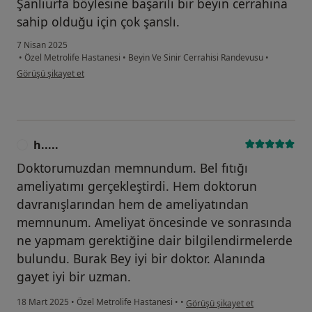
Şanlıurfa böylesine başarılı bir beyin cerrahına
sahip olduğu için çok şanslı.
7 Nisan 2025
•
Özel Metrolife Hastanesi
•
Beyin Ve Sinir Cerrahisi Randevusu
•
kullanıcının görüşüne göre f ....
Görüşü şikayet et
h.....
H
Doktorumuzdan memnundum. Bel fıtığı
ameliyatımı gerçekleştirdi. Hem doktorun
davranışlarından hem de ameliyatından
memnunum. Ameliyat öncesinde ve sonrasında
ne yapmam gerektiğine dair bilgilendirmelerde
bulundu. Burak Bey iyi bir doktor. Alanında
gayet iyi bir uzman.
kullanıcının görüşüne göre h.....
18 Mart 2025
•
Özel Metrolife Hastanesi
•
•
Görüşü şikayet et