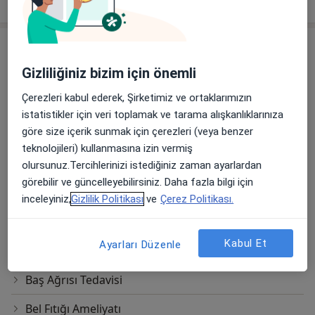
deneyim hakkında
Hizmetler
Başlıca Hizmetler
Gizliliğiniz bizim için önemli
Beyin Ve Sinir Cerrahisi Randevusu
Çerezleri kabul ederek, Şirketimiz ve ortaklarımızın
Şenevler Mahallesi 6129. Sokak
Ücretler Hakkında
istatistikler için veri toplamak ve tarama alışkanlıklarınıza
No:2C Karaköprü, Şanlıurfa
göre size içerik sunmak için çerezleri (veya benzer
Özel Metrolife Hastanesi
teknolojileri) kullanmasına izin vermiş
olursunuz.Tercihlerinizi istediğiniz zaman ayarlardan
Diğer Hizmetler
görebilir ve güncelleyebilirsiniz. Daha fazla bilgi için
Ameliyatsız Bel Fıtığı Tedavisi
inceleyiniz,
Gizlilik Politikası
ve
Çerez Politikası.
Ameliyatsız Boyun Fıtığı Tedavisi
Kabul Et
Ayarları Düzenle
Ameliyatsız Sırt Ağrısı Tedavisi
Baş Ağrısı Tedavisi
Bel Fıtığı Ameliyatı