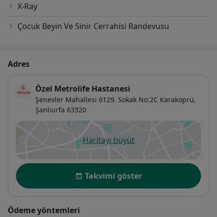
X-Ray
Çocuk Beyin Ve Sinir Cerrahisi Randevusu
Adres
Özel Metrolife Hastanesi
Şenevler Mahallesi 6129. Sokak No:2C Karaköprü,
Şanlıurfa
63320
Haritayı büyüt
yeni bir sekmede açılır
Uygunluk
Takvimi göster
Ödeme yöntemleri