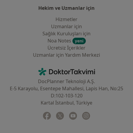
Hekim ve Uzmanlar için
Hizmetler
Uzmanlar için
Sağlık Kuruluşları için
Noa Notes
yeni
Ücretsiz İçerikler
Uzmanlar için Yardım Merkezi
İletişim
DoktorTakvimi - Ana Sayfa
DocPlanner Teknoloji A.Ş.
E-5 Karayolu, Esentepe Mahallesi, Lapis Han, No:25
D:102-103-120
Kartal İstanbul, Türkiye
Facebook
yeni bir sekmede açılır
Twitter
yeni bir sekmede açılır
Youtube
yeni bir sekmede açılır
Instagram
yeni bir sekmede aç