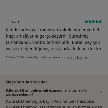
r....)
R
Kendisinden çok memnun kaldık. Annemin bel
fıtığı ameliyatını gerçekleştirdi. Sürecimiz
tamamlandı, kontrollerimiz bitti. Burak Bey çok
iyi, çok beğendiğimiz, hastalarla ilgili bir doktor.
kullanıcının görüşüne göre r....)
17 Mart 2025
•
Özel Metrolife Hastanesi
•
•
Görüşü şikayet et
Sıkça Sorulan Sorular
K.Burak Ethemoğlu isimli uzmanın ana uzmanlık
alanları nelerdir?
K.Burak Ethemoğlu, Beyin Ve Sinir Cerrahisi. Size
K.Burak Ethemoğlu tarafından sunulan hizmetlerden