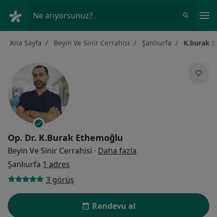
An
Ne arıyorsunuz?
Ana Sayfa
Beyin Ve Sinir Cerrahisi
Şanlıurfa
K.burak 
Op. Dr.
K.Burak Ethemoğlu
uzmanliklar hakkinda
Beyin Ve Sinir Cerrahisi
·
Daha fazla
Şanlıurfa
1 adres
3 görüş
Randevu al