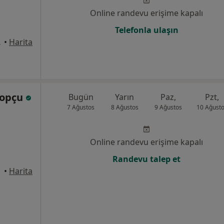
Online randevu erişime kapalı
Telefonla ulaşın
Şanlıurfa
•
Harita
Topçu
Bugün
Yarın
Paz,
Pzt,
7 Ağustos
8 Ağustos
9 Ağustos
10 Ağust
Online randevu erişime kapalı
Randevu talep et
•
Harita