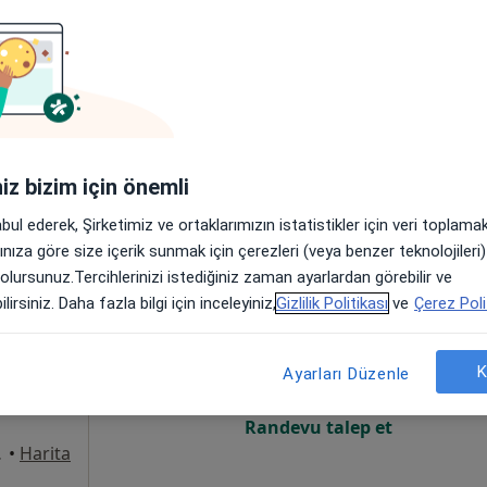
Online randevu erişime kapalı
Randevu talep et
•
Harita
iniz bizim için önemli
abul ederek, Şirketimiz ve ortaklarımızın istatistikler için veri toplam
arınıza göre size içerik sunmak için çerezleri (veya benzer teknolojiler
 olursunuz.Tercihlerinizi istediğiniz zaman ayarlardan görebilir ve
olat
Bugün
Yarın
Paz,
Pzt,
lirsiniz. Daha fazla bilgi için inceleyiniz,
Gizlilik Politikası
ve
Çerez Poli
7 Ağustos
8 Ağustos
9 Ağustos
10 Ağust
K
Ayarları Düzenle
Online randevu erişime kapalı
Randevu talep et
 Şanlıurfa
•
Harita