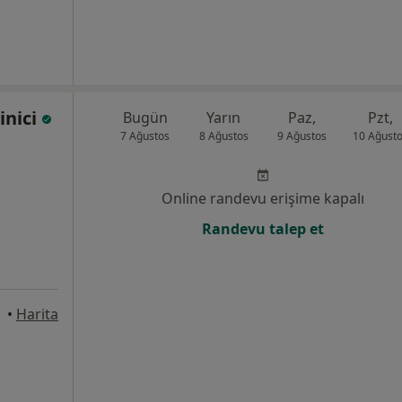
inici
Bugün
Yarın
Paz,
Pzt,
7 Ağustos
8 Ağustos
9 Ağustos
10 Ağust
Online randevu erişime kapalı
Randevu talep et
•
Harita