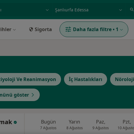
ilgi alanı ve hastalık, isim
örnek: İstanbul
ihler
Sigorta
Daha fazla filtre
•
1
iyoloji Ve Reanimasyon
İç Hastalıkları
Nöroloj
münü göster
akmak
Bugün
Yarın
Paz,
Pzt,
7 Ağustos
8 Ağustos
9 Ağustos
10 Ağust