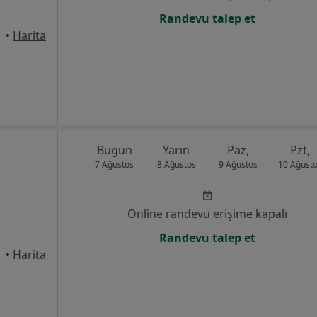
Randevu talep et
•
Harita
Bugün
Yarın
Paz,
Pzt,
7 Ağustos
8 Ağustos
9 Ağustos
10 Ağust
Online randevu erişime kapalı
Randevu talep et
•
Harita