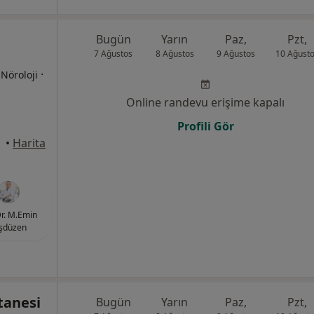
Bugün
Yarın
Paz,
Pzt,
7 Ağustos
8 Ağustos
9 Ağustos
10 Ağust
·
 Nöroloji
Online randevu erişime kapalı
Profili Gör
•
Harita
r. M.Emin
şdüzen
tanesi
Bugün
Yarın
Paz,
Pzt,