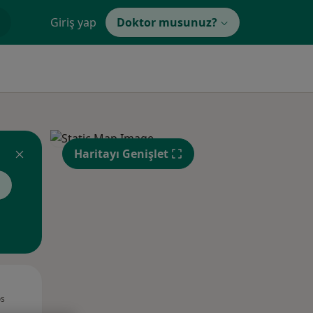
Giriş yap
Doktor musunuz?
Haritayı Genişlet
i
Sal,
Çar,
Per,
os
11 Ağustos
12 Ağustos
13 Ağustos