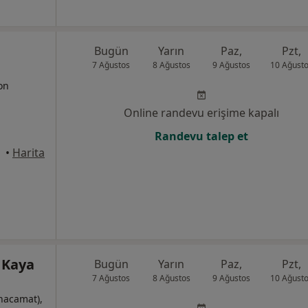
Bugün
Yarın
Paz,
Pzt,
7 Ağustos
8 Ağustos
9 Ağustos
10 Ağust
yon
Online randevu erişime kapalı
Randevu talep et
•
Harita
 Kaya
Bugün
Yarın
Paz,
Pzt,
7 Ağustos
8 Ağustos
9 Ağustos
10 Ağust
hacamat),