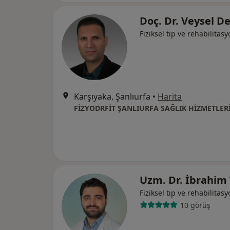
Doç. Dr. Veysel D
Fiziksel tıp ve rehabilitas
Karşıyaka, Şanlıurfa
•
Harita
FİZYODRFİT ŞANLIURFA SAĞLIK HİZMETLER
Uzm. Dr. İbrahim
Fiziksel tıp ve rehabilitas
10 görüş