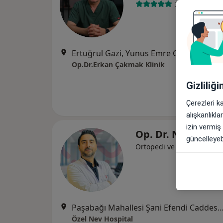
3 görüş
Ertuğrul Gazi, Yunus Emre Cd. no:104, 63300 Haliliye/Şanlıurfa, Şanlıurfa
Op.Dr.Erkan Çakmak Klinik
Gizliliğ
Çerezleri k
alışkanlıkl
izin vermiş
Op. Dr. Naim Özp
güncelleyebi
Ortopedi ve travmatoloji
Paşabağı Mahallesi Şani Efendi Caddesi No:169 Haliliye,
Özel Nev Hospital