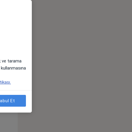
ak ve tarama
i) kullanmasına
Sal,
Çar,
Per,
tikası.
os
11 Ağustos
12 Ağustos
13 Ağustos
abul Et