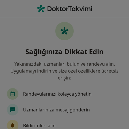
An
Diyabet Şeker Hastalığı • Şanlıurfa Edessa
Filters
• 1
Sigorta
Harita
Diyabet (Şeker Hastalığı), Şanlıurfa
Sağlığınıza Dikkat Edin
Yakınınızdaki uzmanları bulun ve randevu alın.
Hangi uzmanlığı aramıştınız?
Uygulamayı indirin ve size özel özelliklere ücretsiz
İç Hastalıkları
Çocuk Sağlığı Ve Hastalıkları
erişin:
Randevularınızı kolayca yönetin
Uzmanlarınıza mesaj gönderin
Bildirimleri alın