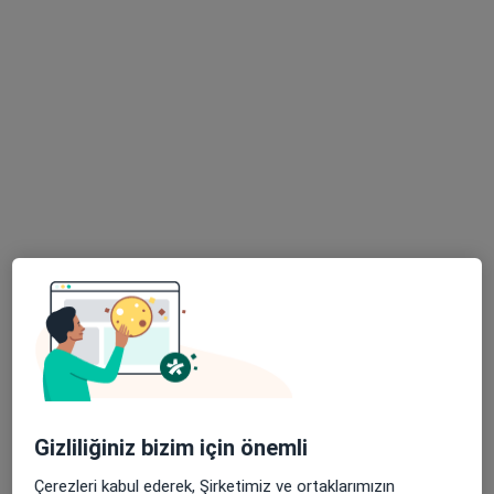
Uzm. Dr. Mehmet Emin Küçükoğlu
İç hastalıkları
Şenevler Mahallesi Şanlıurfa Diyarbakır Yolu No:142, Şanlıurfa
•
Harita
Özel Lotus Hastanesi
Bu uzman ilgili adres için online danışmanlık/takvim sunmuyor.
Randevu talep et
Gizliliğiniz bizim için önemli
Dr. Mehmet Şakir Kaya
Çerezleri kabul ederek, Şirketimiz ve ortaklarımızın