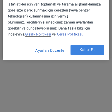
Akupunktur, Kupa terapi (hacamat), Ozon terapi
istatistikler için veri toplamak ve tarama alışkanlıklarınıza
60 görüş
göre size içerik sunmak için çerezleri (veya benzer
teknolojileri) kullanmasına izin vermiş
Şenevler Mahallesi 6137.sok No:10A - A blok, Şanlıurfa
•
Harita
olursunuz.Tercihlerinizi istediğiniz zaman ayarlardan
Mehmet Şakir Kaya
görebilir ve güncelleyebilirsiniz. Daha fazla bilgi için
Bu uzman ilgili adres için online danışmanlık/takvim sunmuyor.
inceleyiniz,
Gizlilik Politikası
ve
Çerez Politikası.
Randevu talep et
Kabul Et
Ayarları Düzenle
Uzm. Dr. Haluk Yeşilbağdan
İç hastalıkları