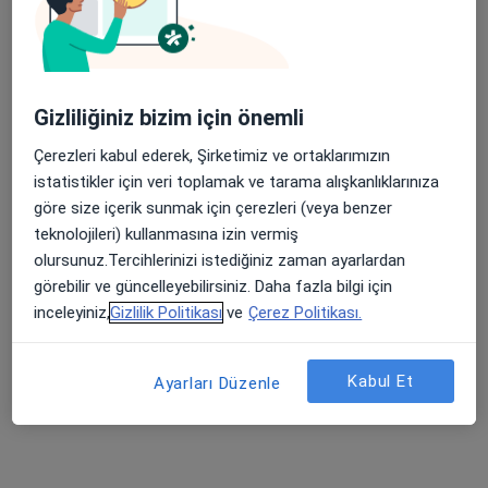
32 görüş
Cumhuriyet Mahallesi D-100 Karayolu/DÜZCE, Düzce
•
Harita
Apple Store’da 4,6 ve Play Store’da 4,7 ortalama puan
Özel Düzce Çağsu Hastanesi
Bu kurumda online uygunluğu bulunan bir doktor veya uzman bulunamadı
Gizliliğiniz bizim için önemli
Çerezleri kabul ederek, Şirketimiz ve ortaklarımızın
Profili Gör
istatistikler için veri toplamak ve tarama alışkanlıklarınıza
göre size içerik sunmak için çerezleri (veya benzer
teknolojileri) kullanmasına izin vermiş
İlgili aramalar
olursunuz.Tercihlerinizi istediğiniz zaman ayarlardan
görebilir ve güncelleyebilirsiniz. Daha fazla bilgi için
Allianz Sigorta kabul eden diğer doktorlar
inceleyiniz,
Gizlilik Politikası
ve
Çerez Politikası.
Düzce bölgesinde Allianz Sigorta kabul eden Genel
Cerrahlar
Kabul Et
Ayarları Düzenle
Düzce bölgesinde Allianz Sigorta kabul eden
Ortopedi Ve Travmatoloji Uzmanları
Düzce bölgesinde Allianz Sigorta kabul eden Kulak
Burun Boğaz Doktorları