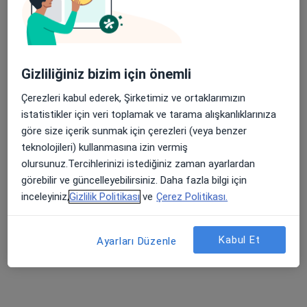
32 görüş
Cumhuriyet Mahallesi D-100 Karayolu/DÜZCE, Düzce
•
Harita
Apple Store’da 4,6 ve Play Store’da 4,7 ortalama puan
Özel Düzce Çağsu Hastanesi
Bu kurumda online uygunluğu bulunan bir doktor veya uzman bulunamadı
Gizliliğiniz bizim için önemli
Çerezleri kabul ederek, Şirketimiz ve ortaklarımızın
Profili Gör
istatistikler için veri toplamak ve tarama alışkanlıklarınıza
göre size içerik sunmak için çerezleri (veya benzer
teknolojileri) kullanmasına izin vermiş
İlgili aramalar
olursunuz.Tercihlerinizi istediğiniz zaman ayarlardan
görebilir ve güncelleyebilirsiniz. Daha fazla bilgi için
Eureko Sigorta kabul eden diğer doktorlar
inceleyiniz,
Gizlilik Politikası
ve
Çerez Politikası.
Düzce bölgesinde Eureko Sigorta kabul eden
Genel Cerrahlar
Kabul Et
Ayarları Düzenle
Düzce bölgesinde Eureko Sigorta kabul eden
Kulak Burun Boğaz Doktorları
Düzce bölgesinde Eureko Sigorta kabul eden İç
Hastalıkları Uzmanları