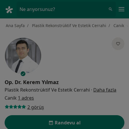
An
Ne arıyorsunuz?
Ana Sayfa
Plastik Rekonstrüktif Ve Estetik Cerrahi
Canik
Ş
Op. Dr.
Kerem Yılmaz
uzman
Plastik Rekonstrüktif Ve Estetik Cerrahi
·
Daha fazla
Canik
1 adres
2 görüş
Randevu al