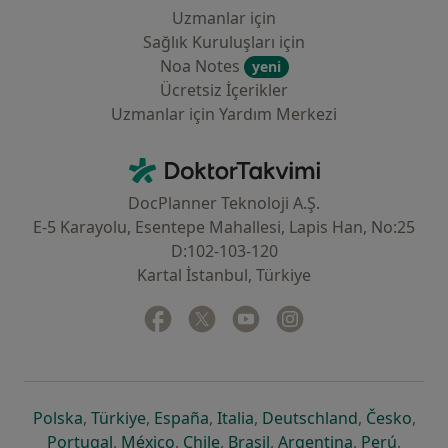
Uzmanlar için
Sağlık Kuruluşları için
Noa Notes
yeni
Ücretsiz İçerikler
Uzmanlar için Yardım Merkezi
İletişim
DoktorTakvimi - Ana Sayfa
DocPlanner Teknoloji A.Ş.
E-5 Karayolu, Esentepe Mahallesi, Lapis Han, No:25
D:102-103-120
Kartal İstanbul, Türkiye
Facebook
yeni bir sekmede açılır
Twitter
yeni bir sekmede açılır
Youtube
yeni bir sekmede açılır
Instagram
yeni bir sekmede aç
yeni bir sekmede açılır
yeni bir sekmede açılır
yeni bir sekmede açılır
yeni bir sekmede açılır
yeni bir sek
yeni 
Polska
,
Türkiye
,
España
,
Italia
,
Deutschland
,
Česko
,
yeni bir sekmede açılır
yeni bir sekmede açılır
yeni bir sekmede açılır
yeni bir sekmede açılır
yeni bir sekm
yeni bi
Portugal
,
México
,
Chile
,
Brasil
,
Argentina
,
Perú
,