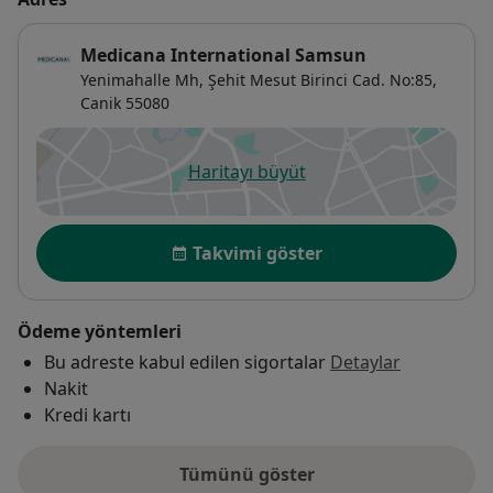
Medicana International Samsun
Yenimahalle Mh, Şehit Mesut Birinci Cad. No:85,
Canik
55080
Haritayı büyüt
yeni bir sekmede açılır
Uygunluk
Takvimi göster
Ödeme yöntemleri
Bu adreste kabul edilen sigortalar
Detaylar
Nakit
Kredi kartı
Tümünü göster
adres hakkında