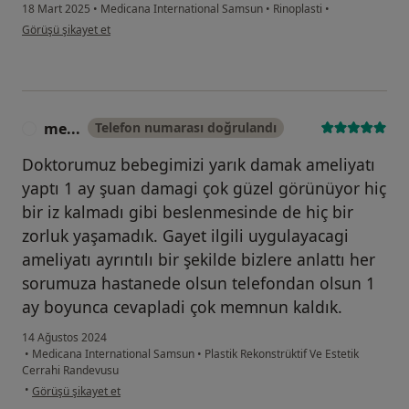
18 Mart 2025
•
Medicana International Samsun
•
Rinoplasti
•
kullanıcının görüşüne göre fa...k
Görüşü şikayet et
me...
Telefon numarası doğrulandı
M
Doktorumuz bebegimizi yarık damak ameliyatı
yaptı 1 ay şuan damagi çok güzel görünüyor hiç
bir iz kalmadı gibi beslenmesinde de hiç bir
zorluk yaşamadık. Gayet ilgili uygulayacagi
ameliyatı ayrıntılı bir şekilde bizlere anlattı her
sorumuza hastanede olsun telefondan olsun 1
ay boyunca cevapladi çok memnun kaldık.
14 Ağustos 2024
•
Medicana International Samsun
•
Plastik Rekonstrüktif Ve Estetik
Cerrahi Randevusu
kullanıcının görüşüne göre me...
•
Görüşü şikayet et