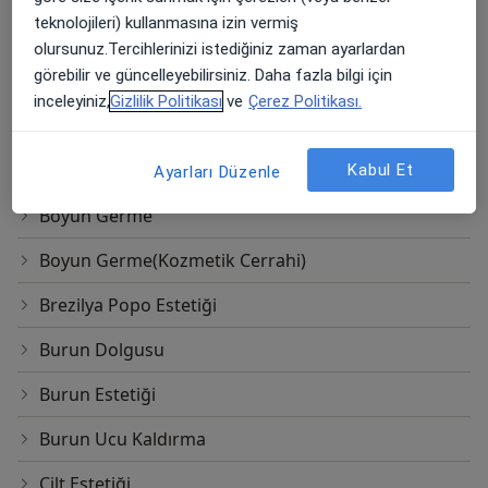
teknolojileri) kullanmasına izin vermiş
Blefaroplasti
olursunuz.Tercihlerinizi istediğiniz zaman ayarlardan
görebilir ve güncelleyebilirsiniz. Daha fazla bilgi için
Botoks
inceleyiniz,
Gizlilik Politikası
ve
Çerez Politikası.
Botoks Enjeksiyonu
Botox Uygulaması
Kabul Et
Ayarları Düzenle
Boyun Germe
Boyun Germe(Kozmetik Cerrahi)
Brezilya Popo Estetiği
Burun Dolgusu
Burun Estetiği
Burun Ucu Kaldırma
Cilt Estetiği