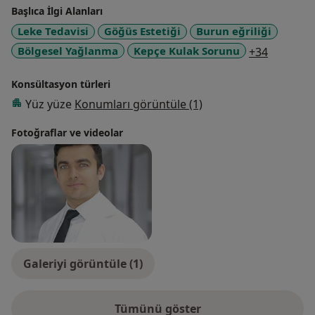
Başlıca İlgi Alanları
Leke Tedavisi
Göğüs Estetiği
Burun eğriliği
a11y_sr_
Bölgesel Yağlanma
Kepçe Kulak Sorunu
+34
Konsültasyon türleri
Yüz yüze
Konumları görüntüle (1)
Fotoğraflar ve videolar
Galeriyi görüntüle (1)
Tümünü göster