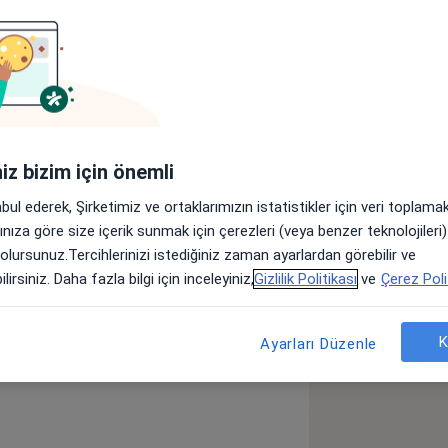
Ürolog
Psikiyatrist
yetisyen
Ortopedist
iniz bizim için önemli
abul ederek, Şirketimiz ve ortaklarımızın istatistikler için veri toplam
Başka bir uzmanlık arayın
arınıza göre size içerik sunmak için çerezleri (veya benzer teknolojiler
 olursunuz.Tercihlerinizi istediğiniz zaman ayarlardan görebilir ve
lirsiniz. Daha fazla bilgi için inceleyiniz,
Gizlilik Politikası
ve
Çerez Poli
K
Ayarları Düzenle