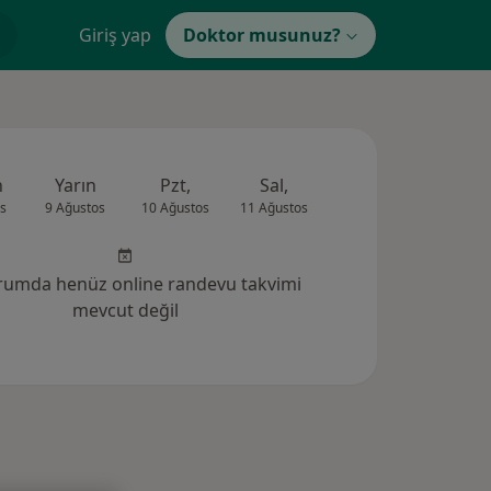
Giriş yap
Doktor musunuz?
n
Yarın
Pzt,
Sal,
Çar,
Per,
s
9 Ağustos
10 Ağustos
11 Ağustos
12 Ağustos
13 Ağus
rumda henüz online randevu takvimi
mevcut değil