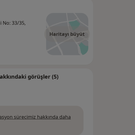
 No: 33/35,
Haritayı büyüt
kkındaki görüşler (5)
syon sürecimiz hakkında daha
da daha fazla bilgi edinin