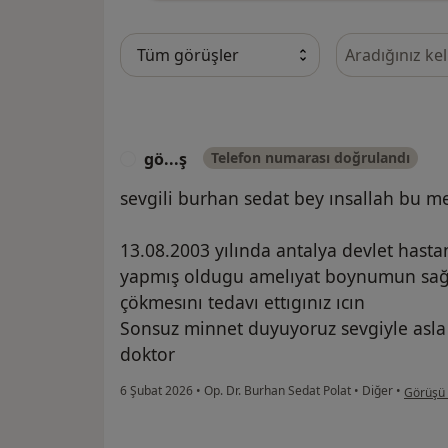
Görüşler içeri
gö...ş
Telefon numarası doğrulandı
G
sevgili burhan sedat bey ınsallah bu m
13.08.2003 yılında antalya devlet hast
yapmış oldugu amelıyat boynumun sağ f
çökmesını tedavı ettıgınız ıcın
Sonsuz minnet duyuyoruz sevgiyle asla
doktor
kullanıc
6 Şubat 2026
•
Op. Dr. Burhan Sedat Polat
•
Diğer
•
Görüşü 