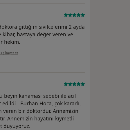
oktora gittiğim sivilcelerimi 2 ayda
e kibar, hastaya değer veren ve
ir hekim.
ıcının görüşüne göre ha....
 şikayet et
beyin kanaması sebebi ile acil
edildi . Burhan Hoca, çok kararlı,
ven veren bir doktordur. Annemizin
tır. Annemizin hayatını kıymetli
t duyuyoruz.