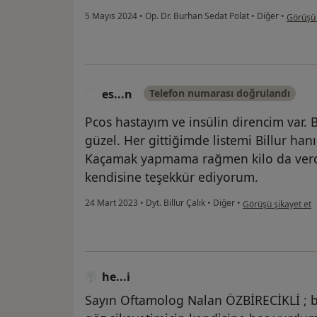
kullanıc
5 Mayıs 2024
•
Op. Dr. Burhan Sedat Polat
•
Diğer
•
Görüşü 
es...n
Telefon numarası doğrulandı
E
Pcos hastayım ve insülin direncim var.
güzel. Her gittiğimde listemi Billur han
Kaçamak yapmama rağmen kilo da verdim. 
kendisine teşekkür ediyorum.
kullanıcının görüşü
24 Mart 2023
•
Dyt. Billur Çalık
•
Diğer
•
Görüşü şikayet et
he...i
Sayın Oftamolog Nalan ÖZBİRECİKLİ ; b