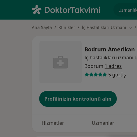
Uzmanlık, 
Ana Sayfa
Klinikler
İç Hastalıkları Uzmanı
Şehi
Bodrum Amerikan 
İç hastalıkları uzmanı
d
Bodrum
1 adres
5 görüş
Profilinizin kontrolünü alın
Hizmetler
Uzmanlar