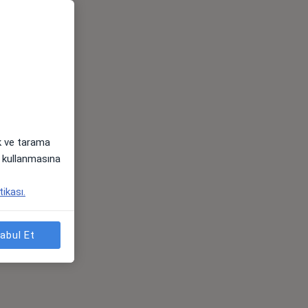
ak ve tarama
i) kullanmasına
tikası.
abul Et