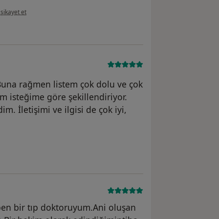
ının görüşüne göre ş....
şikayet et
 Buna rağmen listem çok dolu ve çok
ım isteğime göre şekillendiriyor.
İletişimi ve ilgisi de çok iyi,
ne göre es...n
en bir tıp doktoruyum.Ani oluşan