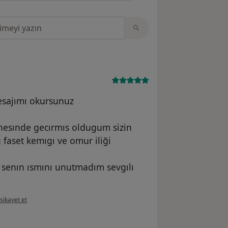
sinde ara
esajımı okursunuz
anesınde gecırmıs oldugum sizin
aset kemıgı ve omur iliği
 senın ısmını unutmadım sevgılı
ının görüşüne göre gö...ş
şikayet et