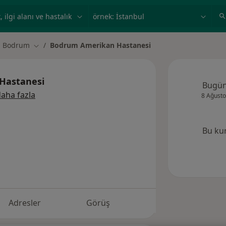
ilgi alanı ve hastalık, isim
örnek: İstanbul
Bodrum
Bodrum Amerikan Hastanesi
r değiştir
Şehir değiştir
Hastanesi
Bugü
aha fazla
8 Ağusto
Bu ku
Adresler
Görüş