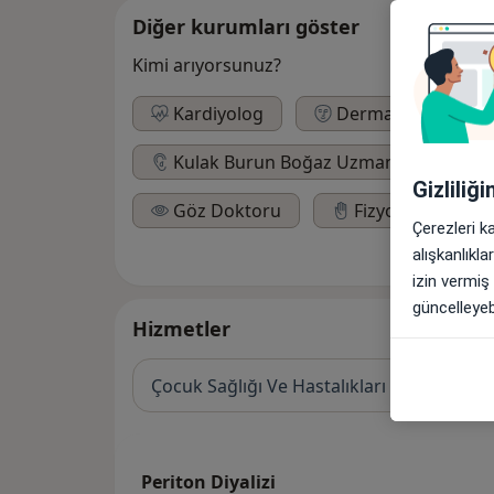
Diğer kurumları göster
Kimi arıyorsunuz?
Kardiyolog
Dermatolog
Kulak Burun Boğaz Uzmanı
Di
Gizliliğ
Göz Doktoru
Fizyoterapist
Çerezleri k
alışkanlıkl
izin vermiş
güncelleyebi
Hizmetler
Çocuk Sağlığı Ve Hastalıkları Doktoru
Periton Diyalizi