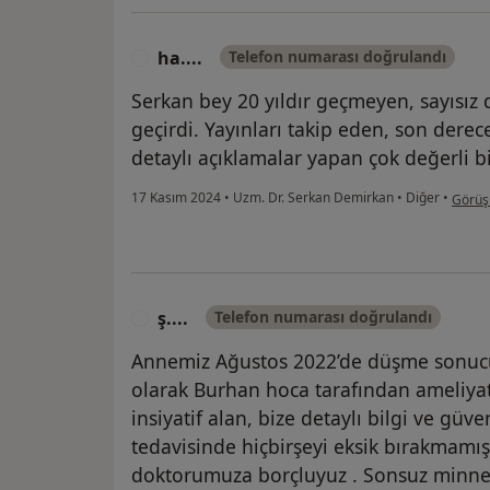
ha....
Telefon numarası doğrulandı
H
Serkan bey 20 yıldır geçmeyen, sayısız d
geçirdi. Yayınları takip eden, son derec
detaylı açıklamalar yapan çok değerli b
kullan
17 Kasım 2024
•
Uzm. Dr. Serkan Demirkan
•
Diğer
•
Görüşü
ş....
Telefon numarası doğrulandı
Ş
Annemiz Ağustos 2022’de düşme sonucu 
olarak Burhan hoca tarafından ameliyat 
insiyatif alan, bize detaylı bilgi ve gü
tedavisinde hiçbirşeyi eksik bırakmamış
doktorumuza borçluyuz . Sonsuz minne