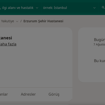
ilgi alanı ve hastalık, isim
örnek: İstanbul
Yakutiye
Erzurum Şehir Hastanesi
r değiştir
Şehir değiştir
tanesi
Bugü
aha fazla
7 Ağusto
Bu ku
nlar
Adresler
Görüş