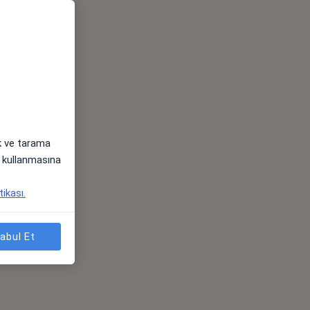
ak ve tarama
i) kullanmasına
tikası.
abul Et