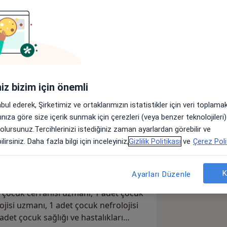
Ürolog
rmatolog
Ortopedist
iniz bizim için önemli
abul ederek, Şirketimiz ve ortaklarımızın istatistikler için veri toplam
Başka bir uzmanlık arayın
arınıza göre size içerik sunmak için çerezleri (veya benzer teknolojiler
 olursunuz.Tercihlerinizi istediğiniz zaman ayarlardan görebilir ve
lirsiniz. Daha fazla bilgi için inceleyiniz,
Gizlilik Politikası
ve
Çerez Poli
si kadrosunda 7 adet acil tıp uzmanı,
K
Ayarları Düzenle
, 10 adet beyin ve sinir cerrahisi
t çocuk cerrahisi uzmanı, 1 adet çocuk
jisi uzmanı, 1 adet çocuk nefrolojisi
det çocuk sağlığı ve hastalıkları