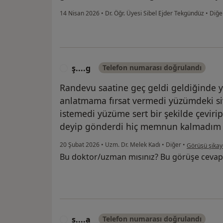
14 Nisan 2026
•
Dr. Öğr. Üyesi Sibel Ejder Tekgündüz
•
Diğe
ş....g
Telefon numarası doğrulandı
Ş
Randevu saatine geç geldi geldiğinde 
anlatmama fırsat vermedi yüzümdeki sivil
istemedi yüzüme sert bir şekilde çeviri
deyip gönderdi hiç memnun kalmadım
kullanıcının 
20 Şubat 2026
•
Uzm. Dr. Melek Kadı
•
Diğer
•
Görüşü şikay
Bu doktor/uzman mısınız? Bu görüşe cevap
s....a
Telefon numarası doğrulandı
S