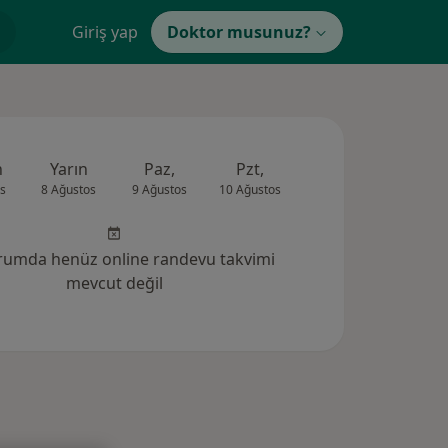
Giriş yap
Doktor musunuz?
n
Yarın
Paz,
Pzt,
Sal,
Çar,
s
8 Ağustos
9 Ağustos
10 Ağustos
11 Ağustos
12 Ağus
rumda henüz online randevu takvimi
mevcut değil