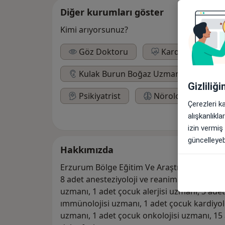
Diğer kurumları göster
Kimi arıyorsunuz?
Göz Doktoru
Kardiyolog
Kulak Burun Boğaz Uzmanı
De
Gizliliğ
Psikiyatrist
Nörolog
Çerezleri k
alışkanlıkl
izin vermiş
güncelleyebi
Hakkımızda
Erzurum Bölge Eğitim Ve Araştırma Hastane
8 adet anesteziyoloji ve reanimasyon uzmanı
uzmanı, 1 adet çocuk alerjisi uzmanı, 3 ade
ımmünolojisi uzmanı, 1 adet çocuk kardiyolo
uzmanı, 1 adet çocuk onkolojisi uzmanı, 15 a