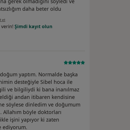
una gerek olmadığını söyledi ve
tsızlığım daha beter oldu
örüşüne göre mu...i
t et
 verin!
Şimdi kayıt olun
e doğum yaptım. Normalde başka
min desteğiyle Sibel hoca ile
i ve bilgiliydi ki bana inanılmaz
ldiği andan itibaren kendisine
 ne söylese dinledim ve doğumum
. Allahım böyle doktorları
kle işini yapıyor ki zaten
e ediyorum.