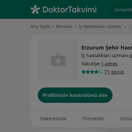
Uzmanlık, 
Ana Sayfa
Klinikler
İç Hastalıkları Uzmanı
Şehi
Erzurum Şehir Has
İç hastalıkları uzmanı
d
Yakutiye
1 adres
71 görüş
Profilinizin kontrolünü alın
Hakkımızda
Hizmetler
Uzma