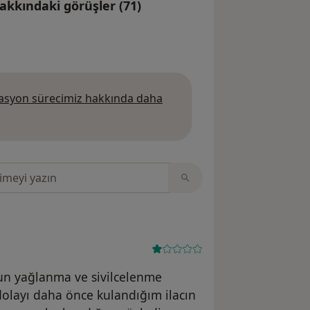
kkındaki görüşler (71)
syon sürecimiz hakkında daha
da daha fazla bilgi edinin
sinde ara
un yağlanma ve sivilcelenme
 dolayı daha önce kulandığım ilacın