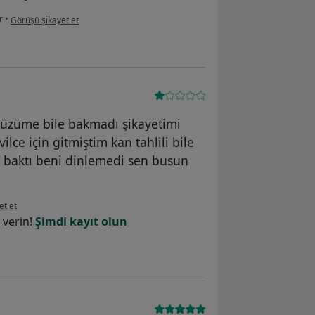
kullanıcının görüşüne göre f.....
r
•
Görüşü şikayet et
yüzüme bile bakmadı şikayetimi
ce için gitmiştim kan tahlili bile
p baktı beni dinlemedi sen busun
görüşüne göre ş....g
et et
 verin!
Şimdi kayıt olun