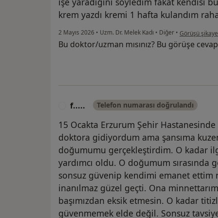
işe yaradığını söyledim fakat kendisi b
krem yazdı kremi 1 hafta kulandım raha
kullanıcının g
2 Mayıs 2026
•
Uzm. Dr. Melek Kadı
•
Diğer
•
Görüşü şikaye
Bu doktor/uzman mısınız? Bu görüşe cevap
f.....
Telefon numarası doğrulandı
F
15 Ocakta Erzurum Şehir Hastanesind
doktora gidiyordum ama şansıma kuzeni
doğumumu gerçekleştirdim. O kadar ilgil
yardımcı oldu. O doğumum sırasında ge
sonsuz güvenip kendimi emanet ettim
inanılmaz güzel geçti. Ona minnettarım
başımızdan eksik etmesin. O kadar titizli
güvenmemek elde değil. Sonsuz tavsiy