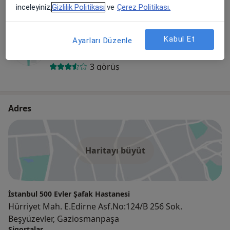
inceleyiniz,
Gizlilik Politikası
ve
Çerez Politikası.
Uzm. Dr. Mustafa Lütfü Tanverdi
Kabul Et
Ayarları Düzenle
İç Hastalıkları
3 görüş
Adres
Haritayı büyüt
İstanbul 500 Evler Şafak Hastanesi
Hürriyet Mah. E.Edirne Asf.No:124/B 256 Sok.
Beşyüzevler, Gaziosmanpaşa
Sigortalar