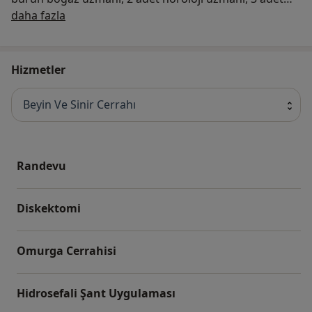
Hakkımızda
ortopedi ve travmatoloji uzmanı, bulunmaktadır.
daha fazla
İstanbul 500 Evler Şafak Hastanesi İstanbul ilinde
Hürriyet mahallesi E.edirne Asf.no:124/b 256 sokak
Beşyüzevler Gaziosmanpaşa adresinde bulunmaktadır.
Hizmetler
Beyin Ve Sinir Cerrahı
Randevu
Diskektomi
Omurga Cerrahisi
Hidrosefali Şant Uygulaması