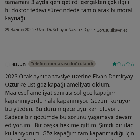
tamamını 3 ayda geri getirdi gerçekten çok ilgili
bi doktor tedavi sürecindede tam olarak bi moral
kaynağı.
kullanıcının görüşüne gör
29 Haziran 2026
•
Uzm. Dr. Şehriyar Nazari
•
Diğer
•
Görüşü şikayet et
es...n
Telefon numarası doğrulandı
E
2023 Ocak aynıda tavsiye üzerine Elvan Demiryay
Öztürk’e üst göz kapağı ameliyatı oldum.
Maalesef ameliyat sonrası sol göz kapağım
kapanmıyordu hala kapanmıyor. Gözüm kuruyor
bu yüzden. Bu durum gece uyurken oluyor .
Sadece bir gözümde bu sorunu yaşamaya devam
ediyorum . Bir başka hekime gittim. Şimdi bir ilaç
kullanıyorum. Göz kapağım tam kapanmadığı için