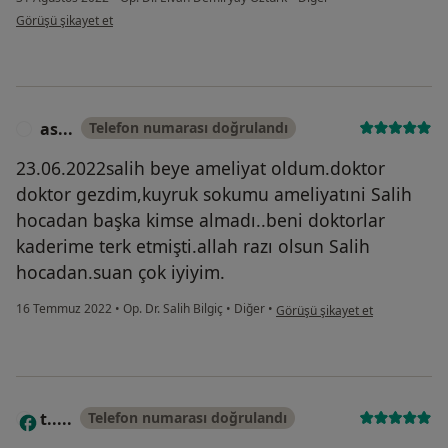
kullanıcının görüşüne göre gü...
Görüşü şikayet et
as...
Telefon numarası doğrulandı
A
23.06.2022salih beye ameliyat oldum.doktor
doktor gezdim,kuyruk sokumu ameliyatıni Salih
hocadan başka kimse almadı..beni doktorlar
kaderime terk etmişti.allah razı olsun Salih
hocadan.suan çok iyiyim.
kullanıcının görüşüne göre as...
16 Temmuz 2022
•
Op. Dr. Salih Bilgiç
•
Diğer
•
Görüşü şikayet et
t.....
Telefon numarası doğrulandı
T