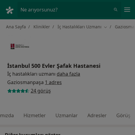
An
Ne arıyorsunuz?
Ana Sayfa
Klinikler
İç Hastalıkları Uzmanı
Gaziosma
Şehir değiştir
İstanbul 500 Evler Şafak Hastanesi
İç hastalıkları uzmanı
daha fazla
Gaziosmanpaşa
1 adres
24 görüş
ımızda
Hizmetler
Uzmanlar
Adresler
Görüş
Diğer kurumları göster