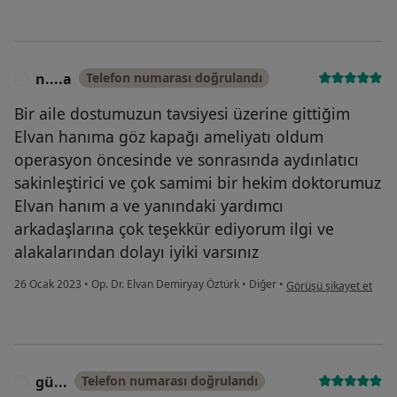
n....a
Telefon numarası doğrulandı
N
Bir aile dostumuzun tavsiyesi üzerine gittiğim
Elvan hanıma göz kapağı ameliyatı oldum
operasyon öncesinde ve sonrasında aydınlatıcı
sakinleştirici ve çok samimi bir hekim doktorumuz
Elvan hanım a ve yanındaki yardımcı
arkadaşlarına çok teşekkür ediyorum ilgi ve
alakalarından dolayı iyiki varsınız
kullanıcının görüşüne g
26 Ocak 2023
•
Op. Dr. Elvan Demiryay Öztürk
•
Diğer
•
Görüşü şikayet et
gü...
Telefon numarası doğrulandı
G