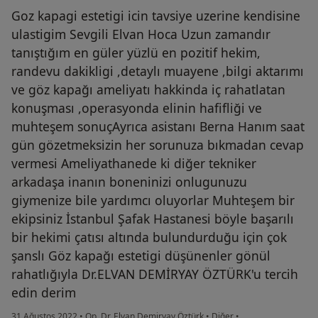
Goz kapagi estetigi icin tavsiye uzerine kendisine
ulastigim Sevgili Elvan Hoca Uzun zamandır
tanıştığım en güler yüzlü en pozitif hekim,
randevu dakikligi ,detaylı muayene ,bilgi aktarımı
ve göz kapağı ameliyatı hakkinda iç rahatlatan
konuşması ,operasyonda elinin hafifliği ve
muhteşem sonuçAyrıca asistanı Berna Hanım saat
gün gözetmeksizin her sorunuza bıkmadan cevap
vermesi Ameliyathanede ki diğer tekniker
arkadaşa inanın boneninizi onlugunuzu
giymenize bile yardımcı oluyorlar Muhteşem bir
ekipsiniz İstanbul Şafak Hastanesi böyle başarılı
bir hekimi çatısı altında bulundurduğu için çok
şanslı Göz kapağı estetigi düşünenler gönül
rahatlığıyla Dr.ELVAN DEMİRYAY ÖZTÜRK'u tercih
edin derim
31 Ağustos 2022
•
Op. Dr. Elvan Demiryay Öztürk
•
Diğer
•