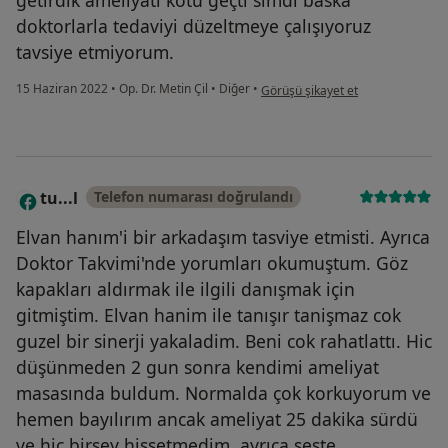
doktorlarla tedaviyi düzeltmeye çalışıyoruz
tavsiye etmiyorum.
kullanıcının görüşüne göre ma...t
15 Haziran 2022
•
Op. Dr. Metin Çil
•
Diğer
•
Görüşü şikayet et
tu...l
Telefon numarası doğrulandı
T
Elvan hanım'i bir arkadaşım tasviye etmisti. Ayrıca
Doktor Takvimi'nde yorumları okumuştum. Göz
kapakları aldırmak ile ilgili danışmak için
gitmiştim. Elvan hanim ile tanışır tanişmaz cok
guzel bir sinerji yakaladim. Beni cok rahatlattı. Hic
düşünmeden 2 gun sonra kendimi ameliyat
masasında buldum. Normalda çok korkuyorum ve
hemen bayılırım ancak ameliyat 25 dakika sürdü
ve hiç birşey hissetmedim, ayrıca seste