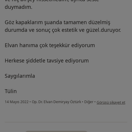
duymadım.
Göz kapaklarım şuanda tamamen düzelmiş
durumda ve sonuç çok estetik ve güzel.duruyor.
Elvan hanıma çok teşekkür ediyorum
Herkese şiddetle tavsiye ediyorum
Saygılarımla
Tülin
kullanıcının görüşüne g
14 Mayıs 2022
•
Op. Dr. Elvan Demiryay Öztürk
•
Diğer
•
Görüşü şikayet et