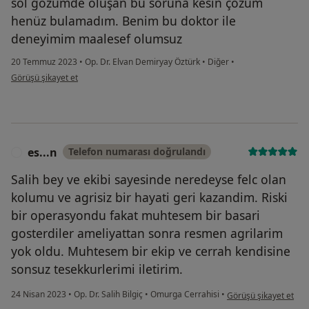
sol gözümde oluşan bu soruna kesin çözüm
henüz bulamadım. Benim bu doktor ile
deneyimim maalesef olumsuz
20 Temmuz 2023
•
Op. Dr. Elvan Demiryay Öztürk
•
Diğer
•
kullanıcının görüşüne göre es...n
Görüşü şikayet et
es...n
Telefon numarası doğrulandı
E
Salih bey ve ekibi sayesinde neredeyse felc olan
kolumu ve agrisiz bir hayati geri kazandim. Riski
bir operasyondu fakat muhtesem bir basari
gosterdiler ameliyattan sonra resmen agrilarim
yok oldu. Muhtesem bir ekip ve cerrah kendisine
sonsuz tesekkurlerimi iletirim.
kullanıcının görüşüne 
24 Nisan 2023
•
Op. Dr. Salih Bilgiç
•
Omurga Cerrahisi
•
Görüşü şikayet et