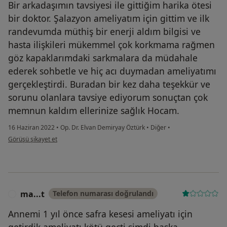
Bir arkadaşımın tavsiyesi ile gittiğim harika ötesi
bir doktor. Şalazyon ameliyatım için gittim ve ilk
randevumda müthiş bir enerji aldım bilgisi ve
hasta ilişkileri mükemmel çok korkmama rağmen
göz kapaklarımdaki sarkmalara da müdahale
ederek sohbetle ve hiç acı duymadan ameliyatımı
gerçekleştirdi. Buradan bir kez daha teşekkür ve
sorunu olanlara tavsiye ediyorum sonuçtan çok
memnun kaldım ellerinize sağlık Hocam.
16 Haziran 2022
•
Op. Dr. Elvan Demiryay Öztürk
•
Diğer
•
kullanıcının görüşüne göre t.....
Görüşü şikayet et
ma...t
Telefon numarası doğrulandı
M
Annemi 1 yıl önce safra kesesi ameliyatı için
getirdik ameliyatı kötü geçti simdi baska