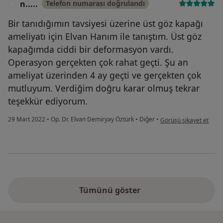
n.....
Telefon numarası doğrulandı
N
Bir tanıdığımın tavsiyesi üzerine üst göz kapağı
ameliyatı için Elvan Hanım ile tanıştım. Üst göz
kapağımda ciddi bir deformasyon vardı.
Operasyon gerçekten çok rahat geçti. Şu an
ameliyat üzerinden 4 ay geçti ve gerçekten çok
mutluyum. Verdiğim doğru karar olmuş tekrar
teşekkür ediyorum.
kullanıcının görüşüne gö
29 Mart 2022
•
Op. Dr. Elvan Demiryay Öztürk
•
Diğer
•
Görüşü şikayet et
Tümünü göster