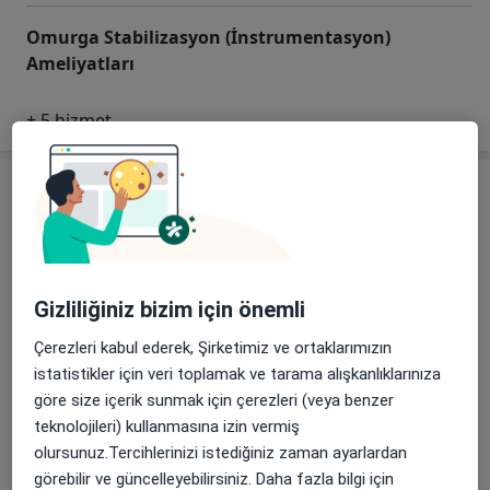
Omurga Stabilizasyon (İnstrumentasyon)
Ameliyatları
+ 5 hizmet
Uzmanlar
Sigortamı kontrol et
İç Hastalıkları
Gizliliğiniz bizim için önemli
Uzm. Dr. Cemaliye Kendir
Çerezleri kabul ederek, Şirketimiz ve ortaklarımızın
İç Hastalıkları
istatistikler için veri toplamak ve tarama alışkanlıklarınıza
göre size içerik sunmak için çerezleri (veya benzer
teknolojileri) kullanmasına izin vermiş
olursunuz.Tercihlerinizi istediğiniz zaman ayarlardan
Dr. Pervız Yakupoglu
görebilir ve güncelleyebilirsiniz. Daha fazla bilgi için
İç Hastalıkları