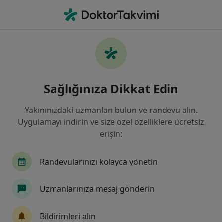
An
Ne arıyorsunuz?
Ana Sayfa
Klinikler
İç Hastalıkları Uzmanı
Tire
Şehir değiştir
Şehir
Sağlığınıza Dikkat Edin
İzmir Tire Devlet Hastanesi
Yakınınızdaki uzmanları bulun ve randevu alın.
İç hastalıkları uzmanı
daha fazla
Uygulamayı indirin ve size özel özelliklere ücretsiz
erişin:
Tire
1 adres
8 görüş
Randevularınızı kolayca yönetin
Uzmanlarınıza mesaj gönderin
Hakkımızda
Uzmanlar
Adresler
Görüş
Bildirimleri alın
Diğer kurumları göster