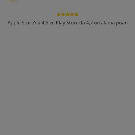
Kimi arıyorsunuz?
Apple Store’da 4,6 ve Play Store’da 4,7 ortalama puan
Göz Doktoru
Ortopedist
Ürolog
Kulak Burun Boğaz Uzmanı
Dermatolog
Kardiyolog
Başka bir uzmanlık arayın
Hakkımızda
İzmir Tire Devlet Hastanesi kadrosunda 2 adet
anesteziyoloji ve reanimasyon uzmanı, 2 adet beyin ve
sinir cerrahisi uzmanı, 1 adet çocuk cerrahisi uzmanı, 2
adet dermatoloji uzmanı, 1 adet enfeksiyon hastalıkları
uzmanı, 1 adet fiziksel tıp ve rehabilitasyon uzmanı, 1
adet gastroenteroloji uzmanı, 4 adet genel cerrahi
uzmanı, 2 adet göğüs hastalıkları uzmanı, 4 adet göz