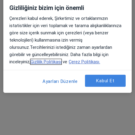
Dr. Yavuz Akın
Gizliliğiniz bizim için önemli
İç Hastalıkları
Çerezleri kabul ederek, Şirketimiz ve ortaklarımızın
istatistikler için veri toplamak ve tarama alışkanlıklarınıza
göre size içerik sunmak için çerezleri (veya benzer
Uzm. Dr. Kaan Doğanay
teknolojileri) kullanmasına izin vermiş
İç Hastalıkları
olursunuz.Tercihlerinizi istediğiniz zaman ayarlardan
görebilir ve güncelleyebilirsiniz. Daha fazla bilgi için
inceleyiniz,
Gizlilik Politikası
ve
Çerez Politikası.
Dr. Hakan Dikbaş
İç Hastalıkları
Kabul Et
Ayarları Düzenle
+ 4 uzman
Adres