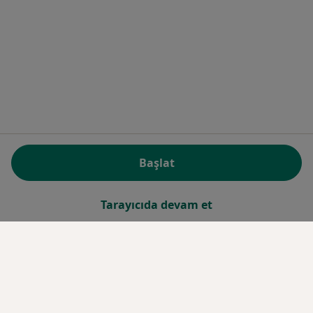
Başlat
Tarayıcıda devam et
Biz
Gizlilik Politikası
İnternet sitesinde kayıtlı olmayan uzman/hekimler
i̇çin gizlilik politikası