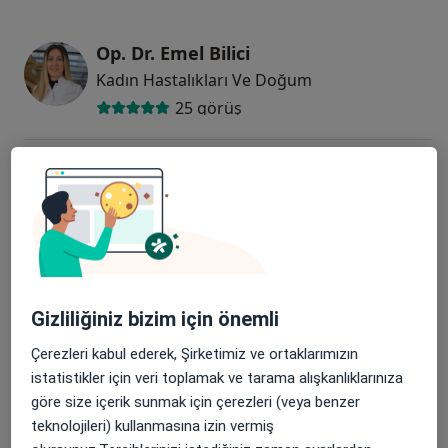
Op. Dr. Emel Bilici
Kadın Hastalıkları Ve Doğum
25 görüş
Op. Dr. Ahmet Doğruöz
Kadın Hastalıkları Ve Doğum
18 görüş
Op. Dr. Betül Nalbant
Kadın Hastalıkları Ve Doğum
Gizliliğiniz bizim için önemli
9 görüş
Çerezleri kabul ederek, Şirketimiz ve ortaklarımızın
istatistikler için veri toplamak ve tarama alışkanlıklarınıza
Op. Dr. Funda Doğan
göre size içerik sunmak için çerezleri (veya benzer
Kadın Hastalıkları Ve Doğum
teknolojileri) kullanmasına izin vermiş