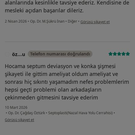
alanlarında kesinlikle tavsiye ederiz. Kendisine de
mesleki açıdan başarılar dileriz.
kullanıcının görüşüne göre s.....
2 Nisan 2026
•
Op. Dr. M.Şükrü İnan
•
Diğer
•
Görüşü şikayet et
öz...u
Telefon numarası doğrulandı
Ö
Hocama septum deviasyon ve konka şişmesi
şikayeti ile gittim ameliyat oldum ameliyat ve
sonrası hiç sıkıntı yaşamadım nefes problemlerim
hepsi geçti problemi olan arkadaşların
çekinmeden gitmesini tavsiye ederim
10 Mart 2026
•
Op. Dr. Çağdaş Öztürk
•
Septoplasti(Nazal Hava Yolu Cerrahisi)
•
kullanıcının görüşüne göre öz...u
Görüşü şikayet et