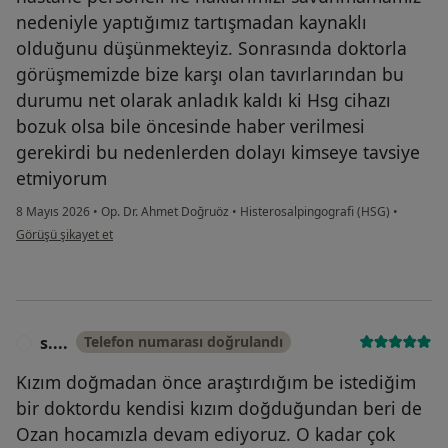
nedeniyle yaptığımız tartışmadan kaynaklı
olduğunu düşünmekteyiz. Sonrasında doktorla
görüşmemizde bize karşı olan tavırlarından bu
durumu net olarak anladık kaldı ki Hsg cihazı
bozuk olsa bile öncesinde haber verilmesi
gerekirdi bu nedenlerden dolayı kimseye tavsiye
etmiyorum
8 Mayıs 2026
•
Op. Dr. Ahmet Doğruöz
•
Histerosalpingografi (HSG)
•
kullanıcının görüşüne göre i....s
Görüşü şikayet et
s....
Telefon numarası doğrulandı
S
Kızım doğmadan önce araştırdığım be istediğim
bir doktordu kendisi kızım doğduğundan beri de
Ozan hocamızla devam ediyoruz. O kadar çok