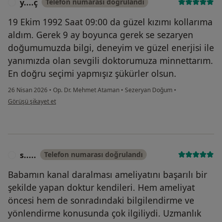
y....ç
Telefon numarası doğrulandı
Y
19 Ekim 1992 Saat 09:00 da güzel kızımı kollarıma
aldım. Gerek 9 ay boyunca gerek se sezaryen
doğumumuzda bilgi, deneyim ve güzel enerjisi ile
yanımızda olan sevgili doktorumuza minnettarım.
En doğru seçimi yapmışız şükürler olsun.
26 Nisan 2026
•
Op. Dr. Mehmet Ataman
•
Sezeryan Doğum
•
kullanıcının görüşüne göre y....ç
Görüşü şikayet et
s.....
Telefon numarası doğrulandı
S
Babamın kanal daralması ameliyatını başarılı bir
şekilde yapan doktur kendileri. Hem ameliyat
öncesi hem de sonradındaki bilgilendirme ve
yönlendirme konusunda çok ilgiliydi. Uzmanlık