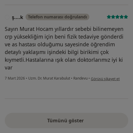
ş....k
Telefon numarası doğrulandı
Ş
Sayın Murat Hocam yıllardır sebebi bilinemeyen
crp yüksekliğim için beni fizik tedaviye gönderdi
ve as hastası olduğumu sayesinde öğrendim
detaylı yaklaşımı işindeki bilgi birikimi çok
kıymetli.Hastalarına ışık olan doktorlarımız iyi ki
var
kullanıcının görüşüne göre 
7 Mart 2026
•
Uzm. Dr. Murat Karabulut
•
Randevu
•
Görüşü şikayet et
Tümünü göster