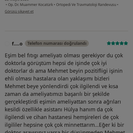
•
Op. Dr. Muammer Kocatürk
•
Ortopedi Ve Travmatoloji Randevusu
•
kullanıcının görüşüne göre t.....
Görüşü şikayet et
f....o
Telefon numarası doğrulandı
F
Eşim bel fıtıgı ameliyatı olması gerekiyor du çok
doktorla görüştüm hepsi de işinde çok iyi
doktorlar dı ama Mehmet beyin pozitifligi işinin
ehli olması hastalara olan yaklaşımı bizleri
Mehmet beye yönlendirdi çok ilgilendi ve kısa
zaman da ameliyatımızı başarılı bir şekilde
gerçekleştirdi eşimin ameliyattan sonra ağrıları
kesildi özellikle asistanı Hülya hanım da çok
ilgilendi ve cihan hastanesi hemşireleri de çok
ilgililer hepsine çok çok minnettarım…Eğer ki bir
doktor arayışınız varsa hiç düşünmeden Mehmet