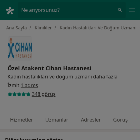
An
Ne arıyorsunuz?
Ana Sayfa
Klinikler
Kadın Hastalıkları Ve Doğum Uzmanı
Özel Atakent Cihan Hastanesi
Kadın hastalıkları ve doğum uzmanı
daha fazla
İzmit
1 adres
348 görüş
Hizmetler
Uzmanlar
Adresler
Görüş
Diğer kurumları göster