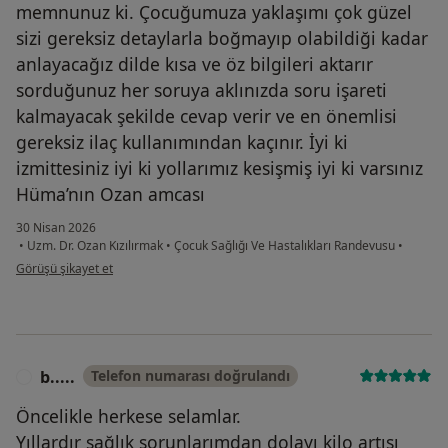
memnunuz ki. Çocuğumuza yaklaşımı çok güzel
sizi gereksiz detaylarla boğmayıp olabildiği kadar
anlayacağız dilde kısa ve öz bilgileri aktarır
sorduğunuz her soruya aklınızda soru işareti
kalmayacak şekilde cevap verir ve en önemlisi
gereksiz ilaç kullanımından kaçınır. İyi ki
izmittesiniz iyi ki yollarımız kesişmiş iyi ki varsınız
Hüma’nın Ozan amcası
30 Nisan 2026
•
Uzm. Dr. Ozan Kızılırmak
•
Çocuk Sağlığı Ve Hastalıkları Randevusu
•
kullanıcının görüşüne göre s....
Görüşü şikayet et
b.....
Telefon numarası doğrulandı
B
Öncelikle herkese selamlar.
Yıllardır sağlık sorunlarımdan dolayı kilo artışı