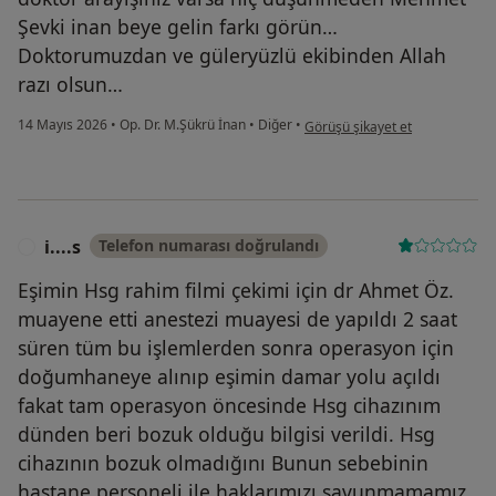
Şevki inan beye gelin farkı görün…
Doktorumuzdan ve güleryüzlü ekibinden Allah
razı olsun…
kullanıcının görüşüne göre f....o
14 Mayıs 2026
•
Op. Dr. M.Şükrü İnan
•
Diğer
•
Görüşü şikayet et
i....s
Telefon numarası doğrulandı
I
Eşimin Hsg rahim filmi çekimi için dr Ahmet Öz.
muayene etti anestezi muayesi de yapıldı 2 saat
süren tüm bu işlemlerden sonra operasyon için
doğumhaneye alınıp eşimin damar yolu açıldı
fakat tam operasyon öncesinde Hsg cihazınım
dünden beri bozuk olduğu bilgisi verildi. Hsg
cihazının bozuk olmadığını Bunun sebebinin
hastane personeli ile haklarımızı savunmamamız