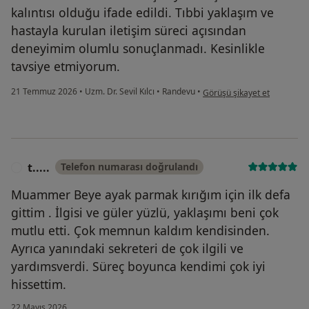
kalıntısı olduğu ifade edildi. Tıbbi yaklaşım ve
hastayla kurulan iletişim süreci açısından
deneyimim olumlu sonuçlanmadı. Kesinlikle
tavsiye etmiyorum.
kullanıcının görüşüne göre a.
21 Temmuz 2026
•
Uzm. Dr. Sevil Kılcı
•
Randevu
•
Görüşü şikayet et
t.....
Telefon numarası doğrulandı
T
Muammer Beye ayak parmak kırığım için ilk defa
gittim . İlgisi ve güler yüzlü, yaklaşımı beni çok
mutlu etti. Çok memnun kaldım kendisinden.
Ayrıca yanındaki sekreteri de çok ilgili ve
yardımsverdi. Süreç boyunca kendimi çok iyi
hissettim.
22 Mayıs 2026