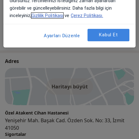
5 görüş
olursunuz.Tercihlerinizi istediğiniz zaman ayarlardan
görebilir ve güncelleyebilirsiniz. Daha fazla bilgi için
inceleyiniz,
Gizlilik Politikası
ve
Çerez Politikası.
Op. Dr. Mehmet Ataman
Kadın Hastalıkları Ve Doğum
Kabul Et
13 görüş
Ayarları Düzenle
Adres
Haritayı büyüt
Özel Atakent Cihan Hastanesi
Yenişehir Mah. Başak Cad. Özden Sok. No: 33, İzmit
41050
Sigortalar