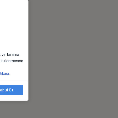
ak ve tarama
i) kullanmasına
tikası.
abul Et