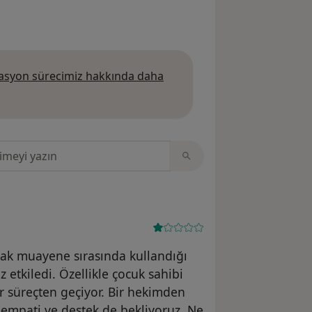
syon sürecimiz hakkında daha
da daha fazla bilgi edinin
sinde ara
cak muayene sırasında kullandığı
 etkiledi. Özellikle çocuk sahibi
r süreçten geçiyor. Bir hekimden
a empati ve destek de bekliyoruz. Ne