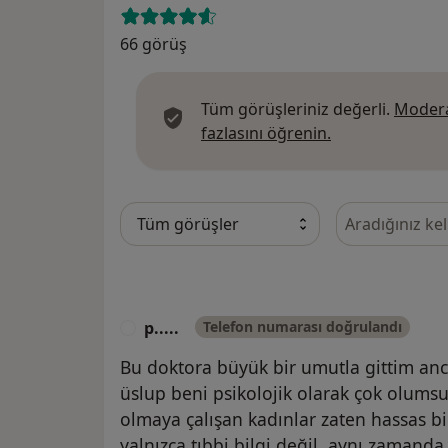
66 görüş
Tüm görüşleriniz değerli.
Modera
Görüşler hakkın
fazlasını öğrenin.
Görüşler içeri
p.....
Telefon numarası doğrulandı
P
Bu doktora büyük bir umutla gittim an
üslup beni psikolojik olarak çok olumsuz
olmaya çalışan kadınlar zaten hassas bi
yalnızca tıbbi bilgi değil, aynı zamand