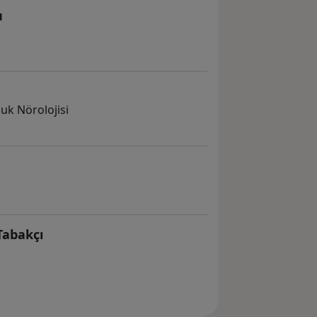
u
cuk Nörolojisi
Tabakçı