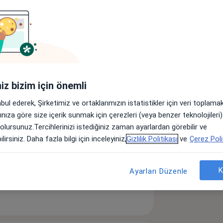
Ürolog
Dermatolog
Başka bir uzmanlık arayın
iniz bizim için önemli
abul ederek, Şirketimiz ve ortaklarımızın istatistikler için veri toplam
arınıza göre size içerik sunmak için çerezleri (veya benzer teknolojiler
 olursunuz.Tercihlerinizi istediğiniz zaman ayarlardan görebilir ve
nesteziyoloji ve reanimasyon uzmanı, 1
lirsiniz. Daha fazla bilgi için inceleyiniz,
Gizlilik Politikası
ve
Çerez Poli
kalp ve damar cerrahisi uzmanı, 1 adet
lığı ve hastalıkları uzmanı, 1 adet
manı, 5 adet kadın hastalıkları ve
K
Ayarları Düzenle
manı, 1 adet ortopedi ve travmatoloji
yoloji uzmanı, 1 adet tıbbi biyokimya
ilinde Huzur Evleri mahallesi Urfa Bulvarı No:18 adresinde bulunmaktadır.