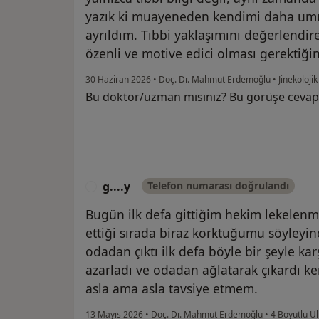
yazık ki muayeneden kendimi daha umu
ayrıldım. Tıbbi yaklaşımını değerlendi
özenli ve motive edici olması gerektiğ
30 Haziran 2026
•
Doç. Dr. Mahmut Erdemoğlu
•
Jinekolojik
Bu doktor/uzman mısınız? Bu görüşe cevap
g....y
Telefon numarası doğrulandı
G
Bugün ilk defa gittiğim hekim lekelen
ettiği sırada biraz korktuğumu söyley
odadan çıktı ilk defa böyle bir şeyle kar
azarladı ve odadan ağlatarak çıkardı
asla ama asla tavsiye etmem.
13 Mayıs 2026
•
Doç. Dr. Mahmut Erdemoğlu
•
4 Boyutlu Ul