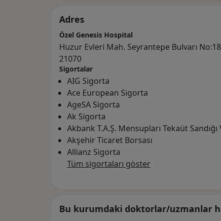
Adres
Özel Genesis Hospital
Huzur Evleri Mah. Seyrantepe Bulvarı No:18
21070
Sigortalar
AIG Sigorta
Ace European Sigorta
AgeSA Sigorta
Ak Sigorta
Akbank T.A.Ş. Mensupları Tekaüt Sandığı 
Akşehir Ticaret Borsası
Allianz Sigorta
Tüm sigortaları göster
Bu kurumdaki doktorlar/uzmanlar ha