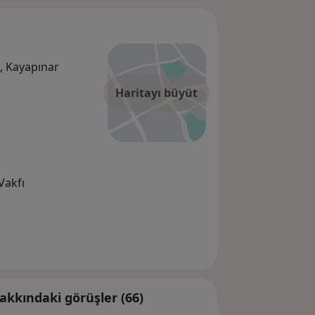
, Kayapınar
Haritayı büyüt
Vakfı
kkındaki görüşler (66)