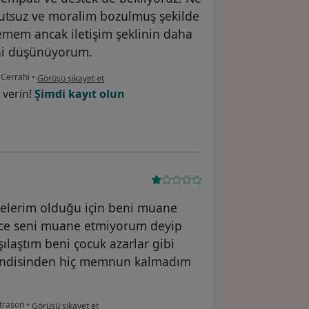
tsuz ve moralim bozulmuş şekilde
remem ancak iletişim şeklinin daha
ini düşünüyorum.
kullanıcının görüşüne göre p.....
 Cerrahi
•
Görüşü şikayet et
 verin!
Şimdi kayıt olun
melerim olduğu için beni muane
ince seni muane etmiyorum deyip
şılaştım beni çocuk azarlar gibi
 kendisinden hiç memnun kalmadım
kullanıcının görüşüne göre g....y
trason
•
Görüşü şikayet et