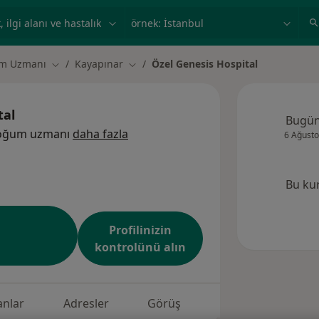
ilgi alanı ve hastalık, isim
örnek: İstanbul
um Uzmanı
Kayapınar
Özel Genesis Hospital
Şehir değiştir
Şehir değiştir
tal
Bugü
 doğum uzmanı
daha fazla
6 Ağusto
Bu ku
Profilinizin
kontrolünü alın
nlar
Adresler
Görüş