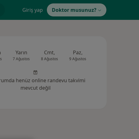
Giriş yap
Doktor musunuz?
n
Yarın
Cmt,
Paz,
Pzt,
Sal,
s
7 Ağustos
8 Ağustos
9 Ağustos
10 Ağustos
11 Ağus
rumda henüz online randevu takvimi
mevcut değil