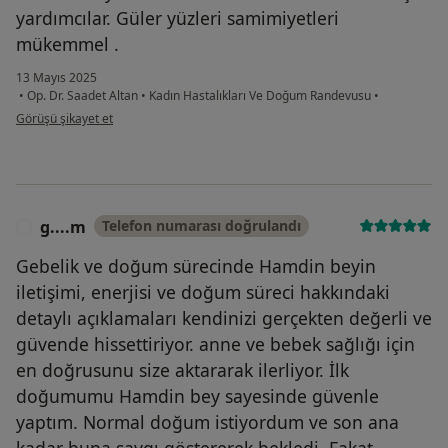
yardımcılar. Güler yüzleri samimiyetleri
mükemmel .
13 Mayıs 2025
•
Op. Dr. Saadet Altan
•
Kadın Hastalıkları Ve Doğum Randevusu
•
kullanıcının görüşüne göre se....
Görüşü şikayet et
g....m
Telefon numarası doğrulandı
G
Gebelik ve doğum sürecinde Hamdin beyin
iletişimi, enerjisi ve doğum süreci hakkındaki
detaylı açıklamaları kendinizi gerçekten değerli ve
güvende hissettiriyor. anne ve bebek sağlığı için
en doğrusunu size aktararak ilerliyor. İlk
doğumumu Hamdin bey sayesinde güvenle
yaptım. Normal doğum istiyordum ve son ana
kadar buna saygı göstererek bekledi. Fakat