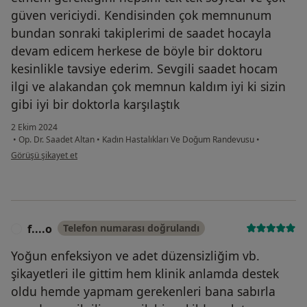
güven vericiydi. Kendisinden çok memnunum
bundan sonraki takiplerimi de saadet hocayla
devam edicem herkese de böyle bir doktoru
kesinlikle tavsiye ederim. Sevgili saadet hocam
ilgi ve alakandan çok memnun kaldım iyi ki sizin
gibi iyi bir doktorla karşılaştık
2 Ekim 2024
•
Op. Dr. Saadet Altan
•
Kadın Hastalıkları Ve Doğum Randevusu
•
kullanıcının görüşüne göre f....k
Görüşü şikayet et
f....o
Telefon numarası doğrulandı
F
Yoğun enfeksiyon ve adet düzensizliğim vb.
şikayetleri ile gittim hem klinik anlamda destek
oldu hemde yapmam gerekenleri bana sabırla