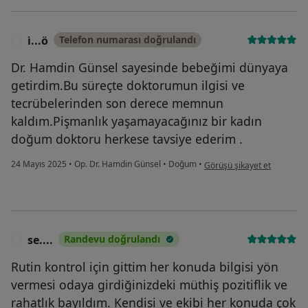
i̇...ö
Telefon numarası doğrulandı
I
Dr. Hamdin Günsel sayesinde bebeğimi dünyaya
getirdim.Bu süreçte doktorumun ilgisi ve
tecrübelerinden son derece memnun
kaldım.Pişmanlık yaşamayacağınız bir kadın
doğum doktoru herkese tavsiye ederim .
kullanıcının görüşüne göre i̇
24 Mayıs 2025
•
Op. Dr. Hamdin Günsel
•
Doğum
•
Görüşü şikayet et
se....
Randevu doğrulandı
S
Rutin kontrol için gittim her konuda bilgisi yön
vermesi odaya girdiğinizdeki müthiş pozitiflik ve
rahatlık bayıldım. Kendisi ve ekibi her konuda çok