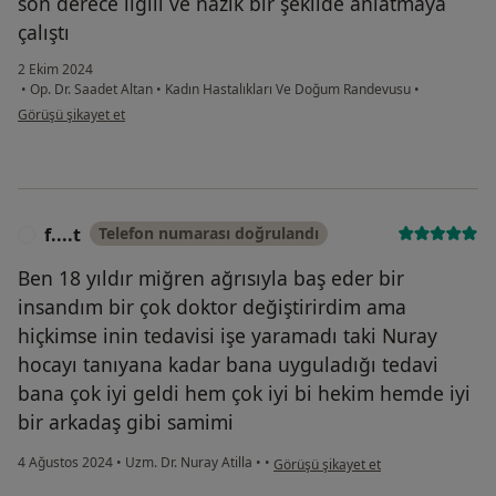
son derece ilgili ve nazik bir şekilde anlatmaya
çalıştı
2 Ekim 2024
•
Op. Dr. Saadet Altan
•
Kadın Hastalıkları Ve Doğum Randevusu
•
kullanıcının görüşüne göre f....o
Görüşü şikayet et
f....t
Telefon numarası doğrulandı
F
Ben 18 yıldır miğren ağrısıyla baş eder bir
insandım bir çok doktor değiştirirdim ama
hiçkimse inin tedavisi işe yaramadı taki Nuray
hocayı tanıyana kadar bana uyguladığı tedavi
bana çok iyi geldi hem çok iyi bi hekim hemde iyi
bir arkadaş gibi samimi
kullanıcının görüşüne göre f....t
4 Ağustos 2024
•
Uzm. Dr. Nuray Atilla
•
•
Görüşü şikayet et