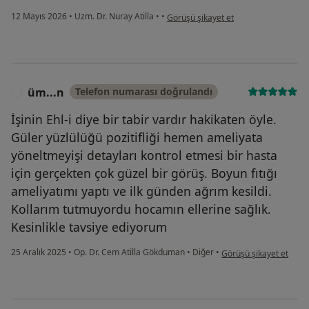
kullanıcının görüşüne göre ö....t
12 Mayıs 2026
•
Uzm. Dr. Nuray Atilla
•
•
Görüşü şikayet et
üm...n
Telefon numarası doğrulandı
Ü
İşinin Ehl-i diye bir tabir vardır hakikaten öyle.
Güler yüzlülüğü pozitifliği hemen ameliyata
yöneltmeyişi detayları kontrol etmesi bir hasta
için gerçekten çok güzel bir görüş. Boyun fıtığı
ameliyatımı yaptı ve ilk günden ağrım kesildi.
Kollarım tutmuyordu hocamın ellerine sağlık.
Kesinlikle tavsiye ediyorum
kullanıcının görüşüne 
25 Aralık 2025
•
Op. Dr. Cem Atilla Gökduman
•
Diğer
•
Görüşü şikayet et