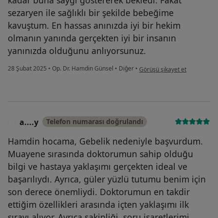
sezaryen ile sağlıklı bir şekilde bebeğime
kavuştum. En hassas anınızda iyi bir hekim
olmanın yanında gerçekten iyi bir insanın
yanınızda olduğunu anlıyorsunuz.
kullanıcının görüşüne göre g.
28 Şubat 2025
•
Op. Dr. Hamdin Günsel
•
Diğer
•
Görüşü şikayet et
a....y
Telefon numarası doğrulandı
A
Hamdin hocama, Gebelik nedeniyle başvurdum.
Muayene sırasında doktorumun sahip olduğu
bilgi ve hastaya yaklaşımı gerçekten ideal ve
başarılıydı. Ayrıca, güler yüzlü tutumu benim için
son derece önemliydi. Doktorumun en takdir
ettiğim özellikleri arasında içten yaklaşımı ilk
sırayı alıyor. Ayrıca sakinliği, soru işaretlerimi