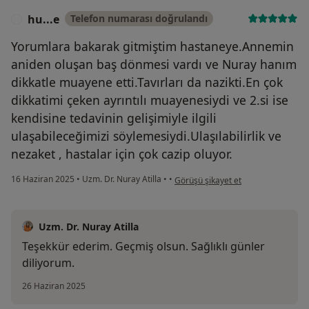
hu...e
Telefon numarası doğrulandı
H
Yorumlara bakarak gitmiştim hastaneye.Annemin
aniden oluşan baş dönmesi vardı ve Nuray hanım
dikkatle muayene etti.Tavırları da nazikti.En çok
dikkatimi çeken ayrıntılı muayenesiydi ve 2.si ise
kendisine tedavinin gelişimiyle ilgili
ulaşabileceğimizi söylemesiydi.Ulaşılabilirlik ve
nezaket , hastalar için çok cazip oluyor.
kullanıcının görüşüne göre hu...e
16 Haziran 2025
•
Uzm. Dr. Nuray Atilla
•
•
Görüşü şikayet et
Uzm. Dr. Nuray Atilla
Teşekkür ederim. Geçmiş olsun. Sağlıklı günler
diliyorum.
26 Haziran 2025