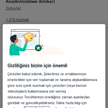
Ana(Antinükleer Antikor)
Ana(Antinükleer Antikor)
Detaylar
+ 215 hizmet
Uzmanlar
Sigortamı kontrol et
Hepsi
Gizliliğiniz bizim için önemli
Op. Dr. Songül Atmaca İriç
Çerezleri kabul ederek, Şirketimiz ve ortaklarımızın
Kadın Hastalıkları Ve Doğum
istatistikler için veri toplamak ve tarama alışkanlıklarınıza
4 görüş
göre size içerik sunmak için çerezleri (veya benzer
Randevu kaydet
teknolojileri) kullanmasına izin vermiş
olursunuz.Tercihlerinizi istediğiniz zaman ayarlardan
görebilir ve güncelleyebilirsiniz. Daha fazla bilgi için