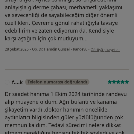
anlayışla giderme çabası, merhametli yaklaşımı
ve sevecenliği de sayabileceğim diğer önemli
özellikleri. Çevreme gönül rahatlığıyla tavsiye
edebilirim ve zaten ediyorum da. Kendisiyle
karşılaştığım için çok mutluyum...
kullanıcının görüşüne göre 
28 Şubat 2025
•
Op. Dr. Hamdin Günsel
•
Randevu
•
Görüşü şikayet et
f....k
Telefon numarası doğrulandı
F
Dr saadet hanıma 1 Ekim 2024 tarihinde randevu
alıp muayene oldum. Ağrı bulantı ve kanama
şikayetim vardı .doktor hanımın öncelikle
aydınlatıcı bilgisinden,güler yüzlülüğünden çok
memnun kaldım. Tedavi sürecimi nelere dikkat
etmem gerektiğini hepsini tek tek söyledi ve çok