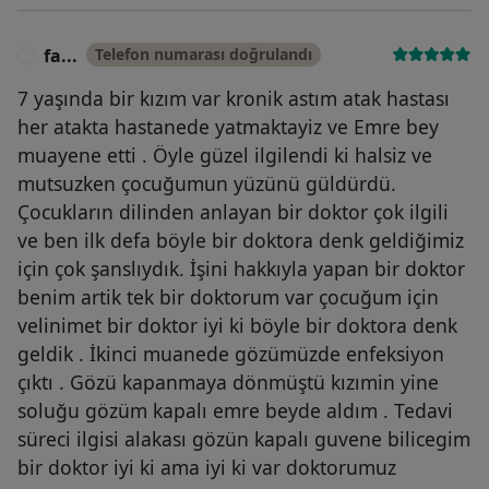
fa...
Telefon numarası doğrulandı
F
7 yaşında bir kızım var kronik astım atak hastası
her atakta hastanede yatmaktayiz ve Emre bey
muayene etti . Öyle güzel ilgilendi ki halsiz ve
mutsuzken çocuğumun yüzünü güldürdü.
Çocukların dilinden anlayan bir doktor çok ilgili
ve ben ilk defa böyle bir doktora denk geldiğimiz
için çok şanslıydık. İşini hakkıyla yapan bir doktor
benim artik tek bir doktorum var çocuğum için
velinimet bir doktor iyi ki böyle bir doktora denk
geldik . İkinci muanede gözümüzde enfeksiyon
çıktı . Gözü kapanmaya dönmüştü kızımin yine
soluğu gözüm kapalı emre beyde aldım . Tedavi
süreci ilgisi alakası gözün kapalı guvene bilicegim
bir doktor iyi ki ama iyi ki var doktorumuz