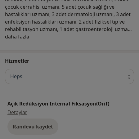
çocuk cerrahisi uzmanı, 5 adet çocuk sağlığı ve
hastalıkları uzmanı, 3 adet dermatoloji uzmanı, 3 adet
enfeksiyon hastalıkları uzmanı, 2 adet fiziksel tıp ve
rehabilitasyon uzmanı, 1 adet gastroenteroloji uzmanı,
Hakkımızda
8 adet genel cerrahi uzmanı, 1 adet göğüs cerrahisi
daha fazla
uzmanı, 3 adet göğüs hastalıkları uzmanı, 2 adet göz
hastalıkları uzmanı, 6 adet iç hastalıkları uzmanı, 7 adet
kadın hastalıkları ve doğum uzmanı, 1 adet kalp ve
Hizmetler
damar cerrahisi uzmanı, 3 adet kardiyoloji uzmanı, 4
adet kulak burun boğaz uzmanı, 3 adet nöroloji
Hepsi
uzmanı, 4 adet ortopedi ve travmatoloji uzmanı, 2 adet
plastik rekonstrüktif ve estetik cerrahi uzmanı, 3 adet
pratisyen uzmanı, 1 adet psikiyatri uzmanı, 1 adet
radyodiagnostik uzmanı, 3 adet radyoloji uzmanı, 1
Açık Redüksiyon Internal Fiksasyon(Orif)
adet tıbbi mikrobiyoloji uzmanı, 1 adet tıbbi patoloji
Açık Redüksiyon Internal Fiksasyon(Orif)
Detaylar
uzmanı, 4 adet üroloji uzmanı, bulunmaktadır. Tekirdağ
Çorlu Devlet Hastanesi Tekirdağ ilinde Omurtak Cad.
Randevu kaydet
Çorlu adresinde bulunmaktadır. Tekirdağ Çorlu Devlet