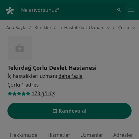
An
Ne arıyorsunuz?
Ana Sayfa
Klinikler
İç Hastalıkları Uzmanı
Çorlu
Şehir değiştir
Şeh
Tekirdağ Çorlu Devlet Hastanesi
İç hastalıkları uzmanı
daha fazla
Çorlu
1 adres
173 görüş
Randevu al
Hakkımızda
Hizmetler
Uzmanlar
Adresler