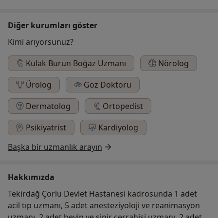
Diğer kurumları göster
Kimi arıyorsunuz?
Kulak Burun Boğaz Uzmanı
Nörolog
Ürolog
Göz Doktoru
Dermatolog
Ortopedist
Psikiyatrist
Kardiyolog
Başka bir uzmanlık arayın
Hakkımızda
Tekirdağ Çorlu Devlet Hastanesi kadrosunda 1 adet
acil tıp uzmanı, 5 adet anesteziyoloji ve reanimasyon
uzmanı, 2 adet beyin ve sinir cerrahisi uzmanı, 2 adet