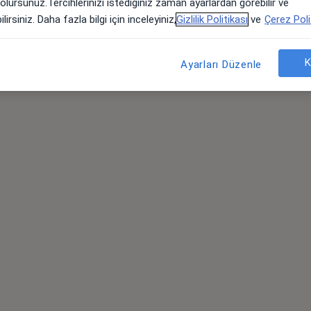
 olursunuz.Tercihlerinizi istediğiniz zaman ayarlardan görebilir ve
lirsiniz. Daha fazla bilgi için inceleyiniz,
Gizlilik Politikası
ve
Çerez Poli
K
Ayarları Düzenle