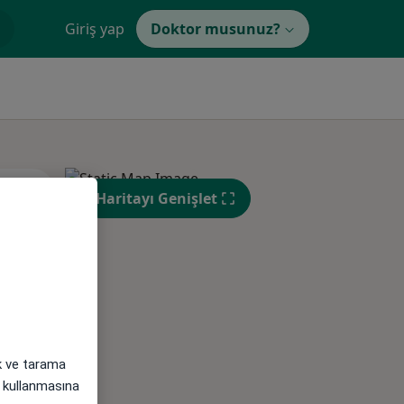
Giriş yap
Doktor musunuz?
Sal,
Çar,
Per,
Haritayı Genişlet
os
11 Ağustos
12 Ağustos
13 Ağustos
ak ve tarama
i) kullanmasına