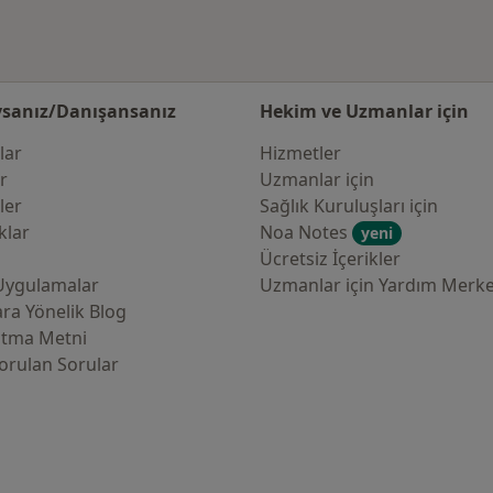
sanız/Danışansanız
Hekim ve Uzmanlar için
lar
Hizmetler
er
Uzmanlar için
ler
Sağlık Kuruluşları için
klar
Noa Notes
yeni
Ücretsiz İçerikler
Uygulamalar
Uzmanlar için Yardım Merke
ra Yönelik Blog
atma Metni
orulan Sorular