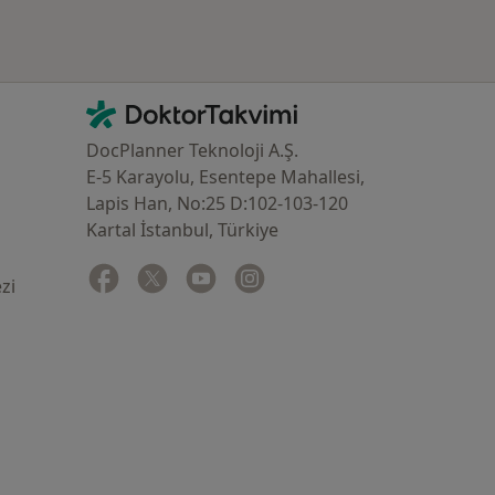
İletişim
DoktorTakvimi - Ana Sayfa
DocPlanner Teknoloji A.Ş.
E-5 Karayolu, Esentepe Mahallesi,
Lapis Han, No:25 D:102-103-120
Kartal İstanbul, Türkiye
Facebook
yeni bir sekmede açılır
Twitter
yeni bir sekmede açılır
Youtube
yeni bir sekmede açılır
Instagram
yeni bir sekmede açılır
zi