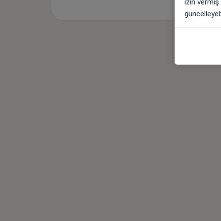
izin vermiş
güncelleyebi