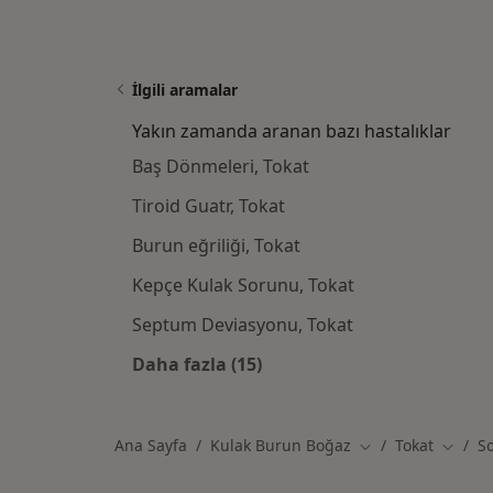
İlgili aramalar
Yakın zamanda aranan bazı hastalıklar
Baş Dönmeleri, Tokat
Tiroid Guatr, Tokat
Burun eğriliği, Tokat
Kepçe Kulak Sorunu, Tokat
Septum Deviasyonu, Tokat
Daha fazla (15)
Kategoride daha fazlası: Yakın z
Ana Sayfa
Kulak Burun Boğaz
Tokat
S
Şehir değiştir
Şehir d