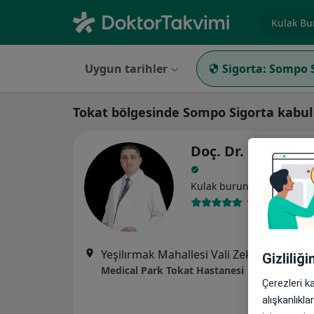
Uzmanlık, 
Uygun tarihler
Sigorta:
Sompo S
Tokat bölgesinde Sompo Sigorta kabul
Doç. Dr. Ceyhun 
Kulak burun boğaz
13 görüş
Yeşilırmak Mahallesi Vali Zekai Gümüşdiş Bulvarı No:29, Tokat
Gizliliğ
Medical Park Tokat Hastanesi
Çerezleri k
alışkanlıkl