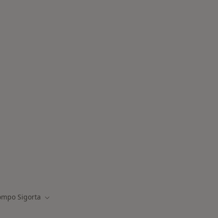
amanda aranan bazı hastalıklar
ompo Sigorta
eğiştir
Şehir değiştir