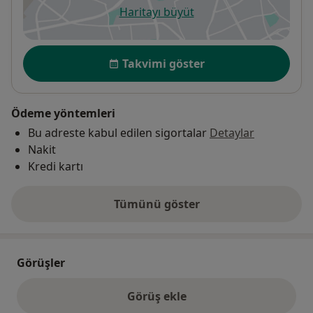
Haritayı büyüt
yeni bir sekmede açılır
Uygunluk
Takvimi göster
Ödeme yöntemleri
Bu adreste kabul edilen sigortalar
Detaylar
Nakit
Kredi kartı
Tümünü göster
adres hakkında
Görüşler
Görüş ekle