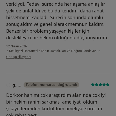
vericiydi. Tedavi sürecinde her aşama anlaşılır
şekilde anlatıldı ve bu da kendimi daha rahat
hissetmemi sağladı. Sürecin sonunda olumlu
sonuç aldım ve genel olarak memnun kaldım.
Benzer bir problem yaşayan kişiler için
destekleyici bir hekim olduğunu düşünüyorum.
12 Nisan 2026
•
Melikgazi Hastanesi
•
Kadın Hastalıkları Ve Doğum Randevusu
•
kullanıcının görüşüne göre e....k
Görüşü şikayet et
g.....
Telefon numarası doğrulandı
G
Dorktor hanımı çok araştırdım alanında çok iyi
bir hekim rahim sarkması ameliyatı oldum
şikayetlerimden kurtuldum ameliyat sürecim
çok rahat gecti