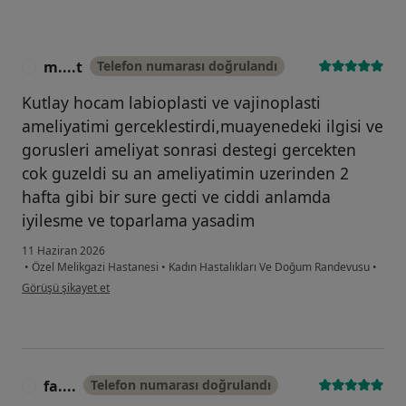
m....t
Telefon numarası doğrulandı
M
Kutlay hocam labioplasti ve vajinoplasti
ameliyatimi gerceklestirdi,muayenedeki ilgisi ve
gorusleri ameliyat sonrasi destegi gercekten
cok guzeldi su an ameliyatimin uzerinden 2
hafta gibi bir sure gecti ve ciddi anlamda
iyilesme ve toparlama yasadim
11 Haziran 2026
•
Özel Melikgazi Hastanesi
•
Kadın Hastalıkları Ve Doğum Randevusu
•
kullanıcının görüşüne göre m....t
Görüşü şikayet et
fa....
Telefon numarası doğrulandı
F