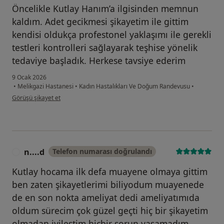
Öncelikle Kutlay Hanım’a ilgisinden memnun
kaldım. Adet gecikmesi şikayetim ile gittim
kendisi oldukça profestonel yaklaşımı ile gerekli
testleri kontrolleri sağlayarak teşhise yönelik
tedaviye başladık. Herkese tavsiye ederim
9 Ocak 2026
•
Melikgazi Hastanesi
•
Kadın Hastalıkları Ve Doğum Randevusu
•
kullanıcının görüşüne göre gü...ı
Görüşü şikayet et
n....d
Telefon numarası doğrulandı
N
Kutlay hocama ilk defa muayene olmaya gittim
ben zaten şikayetlerimi biliyodum muayenede
de en son nokta ameliyat dedi ameliyatımıda
oldum sürecim çok güzel geçti hiç bir şikayetim
olmadan iyileştim hiçbir sorun yaşamadım