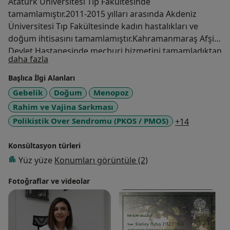
Atatürk Üniversitesi Tıp Fakültesinde
tamamlamıştır.2011-2015 yılları arasında Akdeniz
Üniversitesi Tıp Fakültesinde kadın hastalıkları ve
doğum ihtisasını tamamlamıştır.Kahramanmaraş Afşin
Devlet Hastanesinde mecburi hizmetini tamamladıktan
Hakkımda
daha fazla
sonra Kayseri Kızılay hastanesi daha sonra Dünyam
Hastanesin de çalışmaya devam etmiştir.Mesleki
Başlıca İlgi Alanları
yaşamına Kayseri Melikgazi Hastanesi'nde devam eden
Gebelik
Doğum
Menopoz
Op.Dr.Kutlay Aytaş Yazanel son yıllarda özellikle genital
Rahim ve Vajina Sarkması
estetik müdahaleler ve jinekolojik operasyonlar
a11y_sr_m
Polikistik Over Sendromu (PKOS / PMOS)
+14
konusunda bilgi ve tecrubesini artırarak bu konuya
yoğunlaşmıştır.
Konsültasyon türleri
Yüz yüze
Konumları görüntüle (2)
Fotoğraflar ve videolar