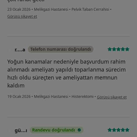
23 Ocak 2026
•
Melikgazi Hastanesi
•
Pelvik Taban Cerrahisi
•
kullanıcının görüşüne göre g.....
Görüşü şikayet et
r....a
Telefon numarası doğrulandı
R
Yoğun kanamalar nedeniyle başvurdum rahim
alınmadı ameliyatı yapıldı toparlanma sürecim
hızlı oldu süreçten ve ameliyattan memnun
kaldım
kullanıcının görüşüne gör
19 Ocak 2026
•
Melikgazi Hastanesi
•
Histerektomi
•
Görüşü şikayet et
gü...ı
Randevu doğrulandı
G