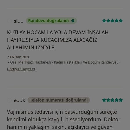
si....
Randevu doğrulandı
S
KUTLAY HOCAM LA YOLA DEVAM İNŞALAH
HAYIRLISIYLA KUCAGIMIZA ALACAĞIZ
ALLAHIMIN İZNİYLE
23 Nisan 2026
•
Özel Melikgazi Hastanesi
•
Kadın Hastalıkları Ve Doğum Randevusu
•
kullanıcının görüşüne göre si....
Görüşü şikayet et
e....k
Telefon numarası doğrulandı
E
Vajinismus tedavisi için başvurduğum süreçte
kendimi oldukça kaygılı hissediyordum. Doktor
hanımın yaklaşımı sakin, açıklayıcı ve güven