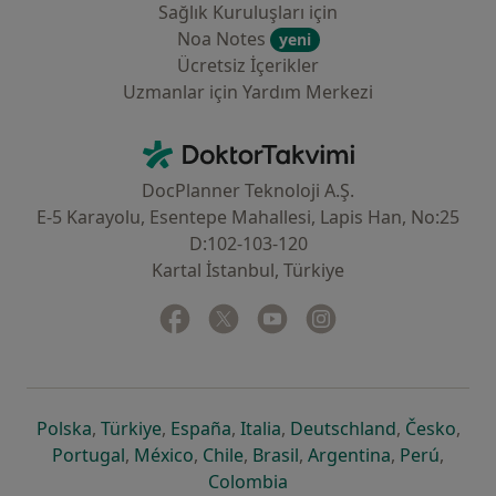
Sağlık Kuruluşları için
Noa Notes
yeni
Ücretsiz İçerikler
Uzmanlar için Yardım Merkezi
İletişim
DoktorTakvimi - Ana Sayfa
DocPlanner Teknoloji A.Ş.
E-5 Karayolu, Esentepe Mahallesi, Lapis Han, No:25
D:102-103-120
Kartal İstanbul, Türkiye
Facebook
yeni bir sekmede açılır
Twitter
yeni bir sekmede açılır
Youtube
yeni bir sekmede açılır
Instagram
yeni bir sekmede aç
yeni bir sekmede açılır
yeni bir sekmede açılır
yeni bir sekmede açılır
yeni bir sekmede açılır
yeni bir sek
yeni 
Polska
,
Türkiye
,
España
,
Italia
,
Deutschland
,
Česko
,
yeni bir sekmede açılır
yeni bir sekmede açılır
yeni bir sekmede açılır
yeni bir sekmede açılır
yeni bir sekm
yeni bi
Portugal
,
México
,
Chile
,
Brasil
,
Argentina
,
Perú
,
yeni bir sekmede açılır
Colombia