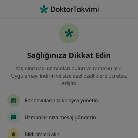
An
Kadın Hastalıkları Ve Doğum • Aydın, Aydın
Filters
Sigorta
Harita
Aydın, Kadın Hastalıkları Ve Doğum
Sağlığınıza Dikkat Edin
Yakınınızdaki uzmanları bulun ve randevu alın.
Uygulamayı indirin ve size özel özelliklere ücretsiz
erişin:
Randevularınızı kolayca yönetin
Op. Dr. Esra Uslan
Uzmanlarınıza mesaj gönderin
Kadın hastalıkları ve doğum
42 görüş
Bildirimleri alın