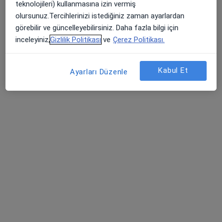
35 görüş
teknolojileri) kullanmasına izin vermiş
olursunuz.Tercihlerinizi istediğiniz zaman ayarlardan
Adres 1
Adres 2
Adres 3
görebilir ve güncelleyebilirsiniz. Daha fazla bilgi için
inceleyiniz,
Gizlilik Politikası
ve
Çerez Politikası.
Yenicami Mahallesi Nihat Aşkın Caddesi No:7, Söke
•
Harita
Özel Egemed Söke Hastanesi
Kabul Et
Ayarları Düzenle
Bu uzman ilgili adres için online danışmanlık/takvim sunmuyor.
Randevu talep et
Op. Dr. Pınar Temir