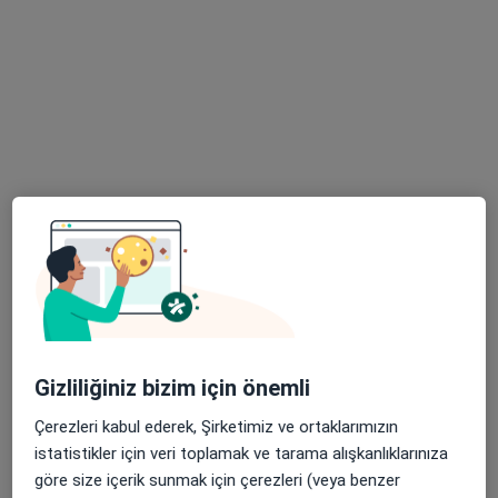
Op. Dr. Berna Kolbaşı
Kadın hastalıkları ve
doğum
Bu kurumda online uygunluğu bulunan bir doktor veya uzman bulunamadı
Profili Gör
Gizliliğiniz bizim için önemli
Çerezleri kabul ederek, Şirketimiz ve ortaklarımızın
Op. Dr. Gülçin Sarıiz
istatistikler için veri toplamak ve tarama alışkanlıklarınıza
Kadın hastalıkları ve doğum
göre size içerik sunmak için çerezleri (veya benzer