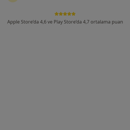
Cumhuriyet Mah 213 Sokak No:9 Kat:1 Daire :2, Aydın
•
Harita
Op. Dr. Esra Uslan Muayenehanesi
Bu uzman ilgili adres için online danışmanlık/takvim sunmuyor.
Apple Store’da 4,6 ve Play Store’da 4,7 ortalama puan
Randevu talep et
Op. Dr. Volkan Kolbaşı
Kadın hastalıkları ve doğum
57 görüş
Yenicami Mahallesi Nihat Aşkın Caddesi No:7, Söke
•
Harita
Özel Egemed Söke Hastanesi