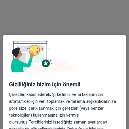
Efeler Mah. Evliya Çelebi Cad. 1/C Fuat Bey Apt. K:Giriş, Aydın
•
Harita
Selda Demircan Sezer Muayenehanesi
Bu uzman ilgili adres için online danışmanlık/takvim sunmuyor.
Randevu talep et
Gizliliğiniz bizim için önemli
Çerezleri kabul ederek, Şirketimiz ve ortaklarımızın
istatistikler için veri toplamak ve tarama alışkanlıklarınıza
Op. Dr. Esra Uslan
göre size içerik sunmak için çerezleri (veya benzer
Kadın hastalıkları ve doğum
teknolojileri) kullanmasına izin vermiş
42 görüş
olursunuz.Tercihlerinizi istediğiniz zaman ayarlardan
Cumhuriyet Mah 213 Sokak No:9 Kat:1 Daire :2, Aydın
•
Harita
görebilir ve güncelleyebilirsiniz. Daha fazla bilgi için