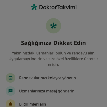
An
Riskli Gebelik • Aydın, Aydın
Filters
• 1
Sigorta
Harita
Riskli Gebelik, Aydın
Sağlığınıza Dikkat Edin
Yakınınızdaki uzmanları bulun ve randevu alın.
Hangi uzmanlığı aramıştınız?
Uygulamayı indirin ve size özel özelliklere ücretsiz
Kadın Hastalıkları Ve Doğum
İç Hastalıkları
erişin:
Randevularınızı kolayca yönetin
Uzmanlarınıza mesaj gönderin
Bildirimleri alın