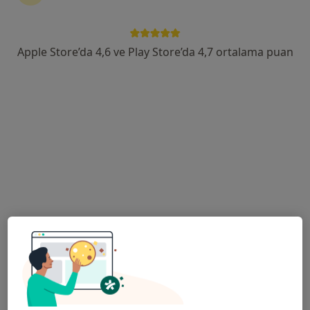
Türkmen, No:23, Ant Sk., 09400 Kuşadası/Aydın, Kuşadası
•
Harita
Özel Egemed Kuşadası Hastanesi
Apple Store’da 4,6 ve Play Store’da 4,7 ortalama puan
Bu uzman ilgili adres için online danışmanlık/takvim sunmuyor.
Randevu talep et
Özel Egemed Söke Hastanesi
·
Kadın hastalıkları ve doğum, İç hastalıkları, Kardiyoloji
Daha fazla
96 görüş