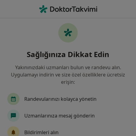
An
Kadın Hastalıkları Ve Doğum • Aydın, Aydın
Filters
Sigorta:
HDI Sigorta
Aydın bölgesinde HDI Sigorta kabul eden
Sağlığınıza Dikkat Edin
Kadın Hastalıkları Ve Doğum Uzmanları
Yakınınızdaki uzmanları bulun ve randevu alın.
Uygulamayı indirin ve size özel özelliklere ücretsiz
erişin:
Randevularınızı kolayca yönetin
Uzmanlarınıza mesaj gönderin
Op. Dr. Gülçin Sarıiz
Kadın hastalıkları ve doğum
Bildirimleri alın
35 görüş