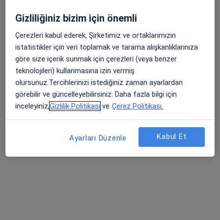
Yenicami Mahallesi Nihat Aşkın Caddesi No:7, Söke
•
Harita
Gizliliğiniz bizim için önemli
Özel Egemed Söke Hastanesi
Çerezleri kabul ederek, Şirketimiz ve ortaklarımızın
istatistikler için veri toplamak ve tarama alışkanlıklarınıza
Op. Dr. Gülçin Sarıiz
Op. Dr. Volkan Kolbaşı
göre size içerik sunmak için çerezleri (veya benzer
Kadın hastalıkları ve
Kadın hastalıkları ve
teknolojileri) kullanmasına izin vermiş
doğum
doğum
olursunuz.Tercihlerinizi istediğiniz zaman ayarlardan
Bu kurumda online uygunluğu bulunan bir doktor veya uzman bulunamadı
görebilir ve güncelleyebilirsiniz. Daha fazla bilgi için
inceleyiniz,
Gizlilik Politikası
ve
Çerez Politikası.
Profili Gör
Kabul Et
Ayarları Düzenle