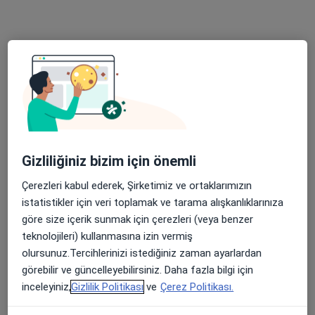
Özel Metropol Hatay Tıp Merkezi
·
Kadın hastalıkları ve doğum, İç hastalıkları, Kardiyoloji
Daha fazla
13 görüş
Basın Sitesi Mahallesi İnönü Caddesi No:471/A , İzmir, Karabağlar
•
Harita
Özel Metropol Hatay Tıp Merkezi
Gizliliğiniz bizim için önemli
Uzm. Dr. Ayla
Yaradanakul
Çerezleri kabul ederek, Şirketimiz ve ortaklarımızın
Kadın hastalıkları ve
istatistikler için veri toplamak ve tarama alışkanlıklarınıza
doğum
göre size içerik sunmak için çerezleri (veya benzer
Bu kurumda online uygunluğu bulunan bir doktor veya uzman bulunamadı
teknolojileri) kullanmasına izin vermiş
olursunuz.Tercihlerinizi istediğiniz zaman ayarlardan
Profili Gör
görebilir ve güncelleyebilirsiniz. Daha fazla bilgi için
inceleyiniz,
Gizlilik Politikası
ve
Çerez Politikası.