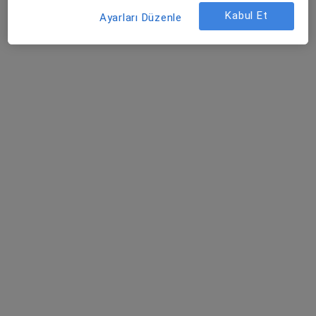
Kabul Et
Ayarları Düzenle
Metropol Karşıyaka Tıp Merkezi
·
Daha
Kadın hastalıkları ve doğum, İç hastalıkları, Nöroloji
fazla
30 görüş
Soğukkuyu Mahallesi 1846/7. Sokak No:3, Bayraklı
•
Harita
Metropol Karşıyaka Tıp Merkezi
Op. Dr. Gonca Aksoy
Özmen
Kadın hastalıkları ve
doğum