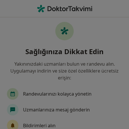
An
Kadın Hastalıkları Ve Doğum • İzmir, İzmir
Filters
Sigorta:
HDI Sigorta
İzmir bölgesinde HDI Sigorta kabul eden
Sağlığınıza Dikkat Edin
Kadın Hastalıkları Ve Doğum Uzmanları
Yakınınızdaki uzmanları bulun ve randevu alın.
Uygulamayı indirin ve size özel özelliklere ücretsiz
erişin:
Randevularınızı kolayca yönetin
Uzmanlarınıza mesaj gönderin
Doç. Dr. Ceren Gölbaşı
Kadın hastalıkları ve doğum
Bildirimleri alın
64 görüş