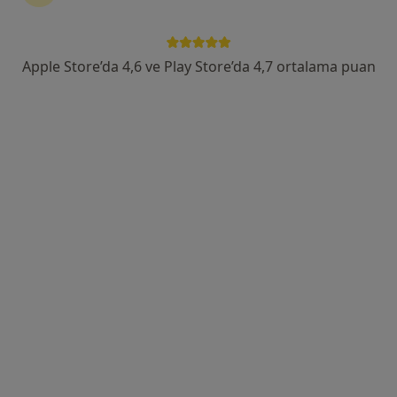
Adalet mah. Manas Blv. No:47/B K:26 D:2608 Folkart Towers A, İzmir
•
Harita
Doç. Dr. Ceren Gölbaşı
Apple Store’da 4,6 ve Play Store’da 4,7 ortalama puan
Bu uzman ilgili adres için online danışmanlık/takvim sunmuyor.
Randevu talep et
Uzm. Dr. Ayla Yaradanakul
Kadın hastalıkları ve doğum
11 görüş
Basın Sitesi Mahallesi İnönü Caddesi No:471/A , İzmir, Karabağlar
•
Harita