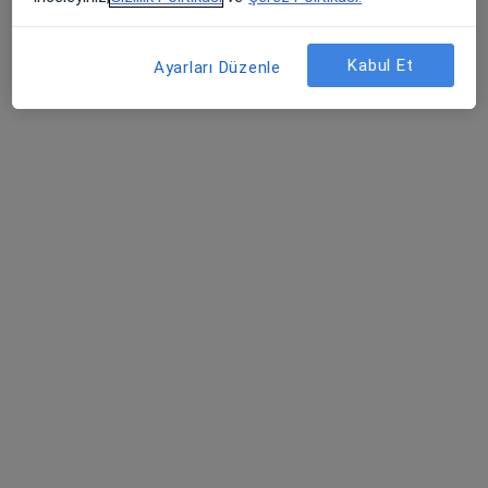
25 görüş
Türkmen Mahallesi Rıza Saraç Caddesi, Kuşadası
•
Harita
Kabul Et
Ayarları Düzenle
Özel Gözde Hastanesi Kuşadası
Op. Dr. Özlem
Yerlioğlu
Kadın hastalıkları ve
doğum
Bu kurumda online uygunluğu bulunan bir doktor veya uzman bulunamadı
Profili Gör
Uygun olan doktor/uzmanlar
Bu doktor/uzmanlar Kuşadası, Aydın aramanıza
yakın bölgelerde bulunuyor.