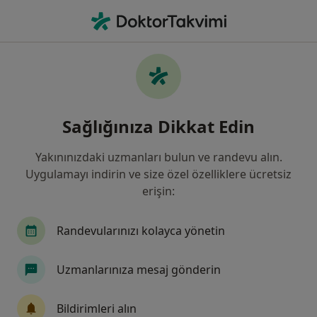
An
Gebe Kalamama • Melikgazi, Kayseri
Filters
• 1
Sigorta
Harita
Gebe Kalamama, Melikgazi
Sağlığınıza Dikkat Edin
Yakınınızdaki uzmanları bulun ve randevu alın.
Hangi uzmanlığı aramıştınız?
Uygulamayı indirin ve size özel özelliklere ücretsiz
Kadın Hastalıkları Ve Doğum
Üreme Endokrinolo
erişin:
Randevularınızı kolayca yönetin
Uzmanlarınıza mesaj gönderin
Bildirimleri alın