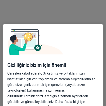
47 görüş
Adres 1
Adres 2
Köşk Mah. 1631 Sok No:4, Kayseri
•
Harita
Nar Klinik
Bu uzman ilgili adres için online danışmanlık/takvim sunmuyor.
Randevu talep et
Gizliliğiniz bizim için önemli
Çerezleri kabul ederek, Şirketimiz ve ortaklarımızın
istatistikler için veri toplamak ve tarama alışkanlıklarınıza
göre size içerik sunmak için çerezleri (veya benzer
teknolojileri) kullanmasına izin vermiş
olursunuz.Tercihlerinizi istediğiniz zaman ayarlardan
görebilir ve güncelleyebilirsiniz. Daha fazla bilgi için