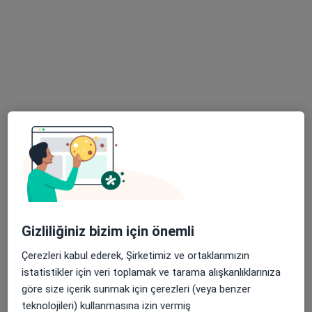
Op. Dr. İbrahim
Gürcüoğlu
Genel cerrahi
Bu kurumda online uygunluğu bulunan bir doktor veya uzman bulunamadı
Profili Gör
Gizliliğiniz bizim için önemli
Çerezleri kabul ederek, Şirketimiz ve ortaklarımızın
Op. Dr. Mitat Erdal
istatistikler için veri toplamak ve tarama alışkanlıklarınıza
Genel cerrahi
göre size içerik sunmak için çerezleri (veya benzer
18 görüş
teknolojileri) kullanmasına izin vermiş