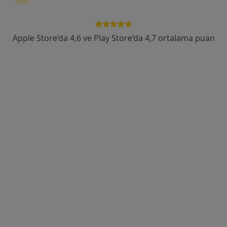
Tacettin Veli Mah. Lalezade Cd., Kayseri
•
Harita
Kayseri Erciyes Hastanesi
Bu uzman ilgili adres için online danışmanlık/takvim sunmuyor.
Apple Store’da 4,6 ve Play Store’da 4,7 ortalama puan
Randevu talep et
Prof. Dr. Can Küçük
Genel cerrahi
142 görüş
Mustafa Kemal Paşa Bulvarı, Melikgazi
•
Harita
Acıbadem Kayseri Hastanesi