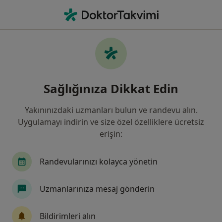
An
Genel Cerrahi • Melikgazi, Kayseri
Filters
Sigorta
Harita
Melikgazi, Genel Cerrahi
Sağlığınıza Dikkat Edin
Yakınınızdaki uzmanları bulun ve randevu alın.
Uygulamayı indirin ve size özel özelliklere ücretsiz
erişin:
Randevularınızı kolayca yönetin
Doç. Dr. Mehmet Patmano
Uzmanlarınıza mesaj gönderin
Genel cerrahi
70 görüş
Bildirimleri alın