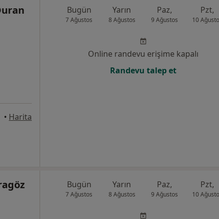
Duran
Bugün
Yarın
Paz,
Pzt,
7 Ağustos
8 Ağustos
9 Ağustos
10 Ağust
Online randevu erişime kapalı
Randevu talep et
•
Harita
aragöz
Bugün
Yarın
Paz,
Pzt,
7 Ağustos
8 Ağustos
9 Ağustos
10 Ağust