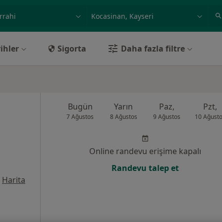
ilgi alanı ve hastalık, isim
örnek: İstanbul
ihler
Sigorta
Daha fazla filtre
Bugün
Yarın
Paz,
Pzt,
7 Ağustos
8 Ağustos
9 Ağustos
10 Ağust
Online randevu erişime kapalı
Randevu talep et
Harita