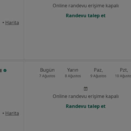
Online randevu erişime kapalı
Randevu talep et
asinan
•
Harita
lı
Bugün
Yarın
Paz,
Pzt,
7 Ağustos
8 Ağustos
9 Ağustos
10 Ağust
Online randevu erişime kapalı
Randevu talep et
asinan
•
Harita