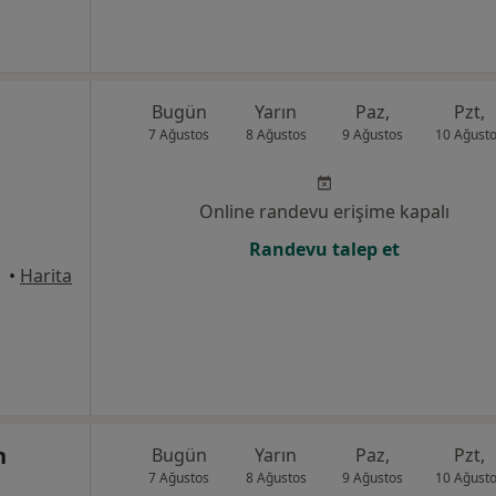
Bugün
Yarın
Paz,
Pzt,
7 Ağustos
8 Ağustos
9 Ağustos
10 Ağust
Online randevu erişime kapalı
Randevu talep et
•
Harita
n
Bugün
Yarın
Paz,
Pzt,
7 Ağustos
8 Ağustos
9 Ağustos
10 Ağust