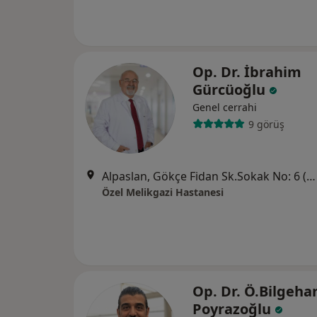
Op. Dr. İbrahim
Gürcüoğlu
Genel cerrahi
9 görüş
Alpaslan, Gökçe Fidan Sk.Sokak No: 6 (Kayseripark AVM arkası), Melikgazi
Özel Melikgazi Hastanesi
Op. Dr. Ö.Bilgeha
Poyrazoğlu