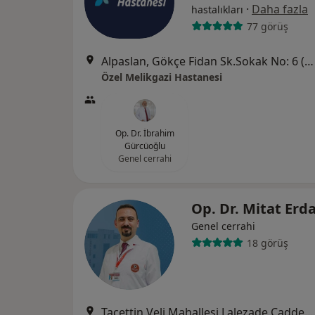
·
Daha fazla
hastalıkları
77 görüş
Alpaslan, Gökçe Fidan Sk.Sokak No: 6 (Kayseripark AVM arkası), Melikgazi
Özel Melikgazi Hastanesi
Op. Dr. İbrahim
Gürcüoğlu
Genel cerrahi
Op. Dr. Mitat Erd
Genel cerrahi
18 görüş
Tacettin Veli Mahallesi Lalezade Caddesi, Kayseri