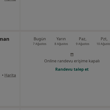
hman
Bugün
Yarın
Paz,
Pzt,
7 Ağustos
8 Ağustos
9 Ağustos
10 Ağust
Online randevu erişime kapalı
Randevu talep et
•
Harita