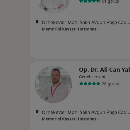
61 görüş
Örnekevler Mah. Salih Avgun Paşa Cad. Temizel Sok. No: 13 38010, Koc
Memorial Kayseri Hastanesi
Op. Dr. Ali Can Ya
Genel cerrahi
28 görüş
Örnekevler Mah. Salih Avgun Paşa Cad. Temizel Sok. No: 13 38010, Koc
Memorial Kayseri Hastanesi