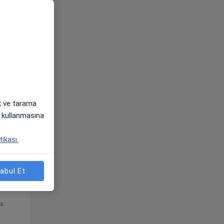
Sal,
Çar,
Per,
os
11 Ağustos
12 Ağustos
13 Ağustos
ak ve tarama
i) kullanmasına
tikası.
abul Et
Sal,
Çar,
Per,
os
11 Ağustos
12 Ağustos
13 Ağustos