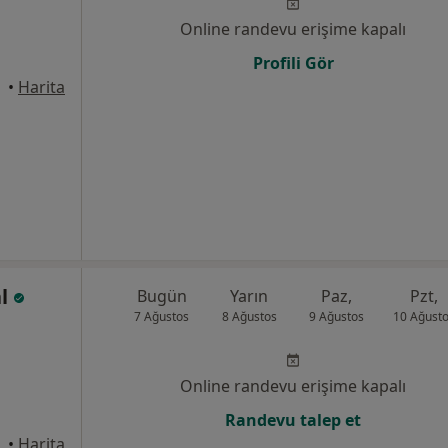
Online randevu erişime kapalı
Profili Gör
•
Harita
al
Bugün
Yarın
Paz,
Pzt,
7 Ağustos
8 Ağustos
9 Ağustos
10 Ağust
Online randevu erişime kapalı
Randevu talep et
•
Harita