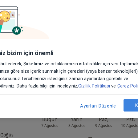
ük
Bugün
Yarın
Paz,
Pzt,
7 Ağustos
8 Ağustos
9 Ağustos
10 Ağust
Online randevu erişime kapalı
iniz bizim için önemli
Randevu talep et
abul ederek, Şirketimiz ve ortaklarımızın istatistikler için veri toplam
Harita
arınıza göre size içerik sunmak için çerezleri (veya benzer teknolojiler
 olursunuz.Tercihlerinizi istediğiniz zaman ayarlardan görebilir ve
lirsiniz. Daha fazla bilgi için inceleyiniz,
Gizlilik Politikası
ve
Çerez Poli
K
Ayarları Düzenle
Bugün
Yarın
Paz,
Pzt,
7 Ağustos
8 Ağustos
9 Ağustos
10 Ağust
, Göğüs