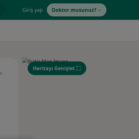
Giriş yap
Doktor musunuz?
Sal,
Çar,
Per,
Haritayı Genişlet
os
11 Ağustos
12 Ağustos
13 Ağustos