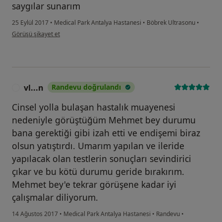
saygılar sunarım
25 Eylül 2017
•
Medical Park Antalya Hastanesi
•
Böbrek Ultrasonu
•
kullanıcının görüşüne göre he...i
Görüşü şikayet et
vl...n
Randevu doğrulandı
V
Cinsel yolla bulaşan hastalık muayenesi
nedeniyle görüştüğüm Mehmet bey durumu
bana gerektiği gibi izah etti ve endişemi biraz
olsun yatıştırdı. Umarım yapılan ve ileride
yapılacak olan testlerin sonuçları sevindirici
çıkar ve bu kötü durumu geride bırakırım.
Mehmet bey'e tekrar görüşene kadar iyi
çalışmalar diliyorum.
14 Ağustos 2017
•
Medical Park Antalya Hastanesi
•
Randevu
•