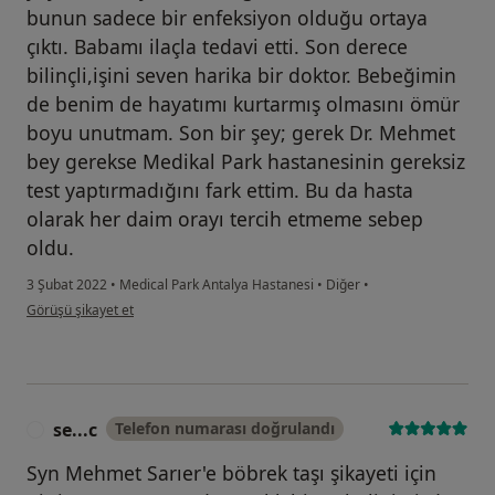
bunun sadece bir enfeksiyon olduğu ortaya
çıktı. Babamı ilaçla tedavi etti. Son derece
bilinçli,işini seven harika bir doktor. Bebeğimin
de benim de hayatımı kurtarmış olmasını ömür
boyu unutmam. Son bir şey; gerek Dr. Mehmet
bey gerekse Medikal Park hastanesinin gereksiz
test yaptırmadığını fark ettim. Bu da hasta
olarak her daim orayı tercih etmeme sebep
oldu.
3 Şubat 2022
•
Medical Park Antalya Hastanesi
•
Diğer
•
kullanıcının görüşüne göre ba...s
Görüşü şikayet et
se...c
Telefon numarası doğrulandı
S
Syn Mehmet Sarıer'e böbrek taşı şikayeti için