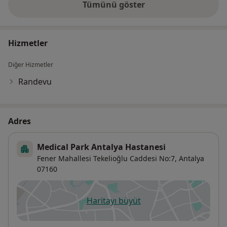
Tümünü göster
deneyim hakkında
Hizmetler
Diğer Hizmetler
Randevu
Adres
Medical Park Antalya Hastanesi
Fener Mahallesi Tekelioğlu Caddesi No:7,
Antalya
07160
Haritayı büyüt
yeni bir sekmede açılır