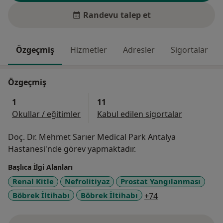
Randevu talep et
Özgeçmiş
Hizmetler
Adresler
Sigortalar
Özgeçmiş
1
11
Okullar / eğitimler
Kabul edilen sigortalar
Doç. Dr. Mehmet Sarıer Medical Park Antalya
Hastanesi'nde görev yapmaktadır.
Başlıca İlgi Alanları
Renal Kitle
Nefrolitiyaz
Prostat Yangılanması
a11y_sr_more_di
Böbrek İltihabı
Böbrek İltihabı
+74