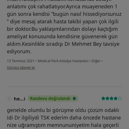
anlatımı çok rahatlatıyor.Ayrıca muayeneden 1
gün sonra kendisi “bugün nasıl hissediyorsunuz
“ diye mesaj atarak hasta takibi yapan çok ilgili
bir doktor.Bu yaklaşımlarından dolayı kaçtığım
ameliyat konusunda kendisine güvenerek gün
aldım.Kesinlikle sıradışı Dr Mehmet Bey tavsiye
ediyorum.
13 Temmuz 2021
•
Medical Park Antalya Hastanesi
•
Diğer
•
kullanıcının görüşüne göre öz...ı
Görüşü şikayet et
he...i
Randevu doğrulandı
genelde olumlu bi görüşme oldu çözüm odaklı
idi Dr ilgiliydi TSK ederim daha öncede hastane
nize uğramıştım memnununiyetim hala geçerli