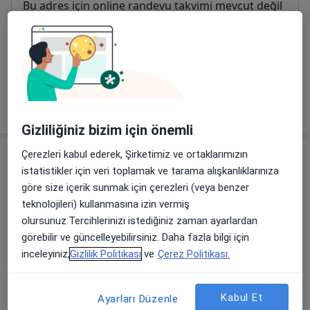
Uygunluk
Bu adres için online randevu takvimi mevcut değil
Ödeme yöntemleri
Bu adreste kabul edilen sigortalar
Detaylar
Tümünü göster
adres hakkında
Gizliliğiniz bizim için önemli
Çerezleri kabul ederek, Şirketimiz ve ortaklarımızın
Kabul edilen sigortalar
istatistikler için veri toplamak ve tarama alışkanlıklarınıza
Anlaşmalı sigortaların kapsamı ve anlaşma türü
göre size içerik sunmak için çerezleri (veya benzer
değişken olabilir. Randevu aşamasında doktor/uzman
teknolojileri) kullanmasına izin vermiş
ile iletişim kurabilirsiniz.
olursunuz.Tercihlerinizi istediğiniz zaman ayarlardan
görebilir ve güncelleyebilirsiniz. Daha fazla bilgi için
Allianz Sigorta
inceleyiniz,
Gizlilik Politikası
ve
Çerez Politikası.
Yapı Kredi Sigorta
Ak Sigorta
Demir Hayat Sigorta A.Ş.
Kabul Et
Ayarları Düzenle
Axa Sigorta