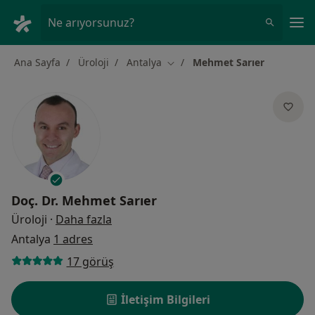
An
Ne arıyorsunuz?
Ana Sayfa
Üroloji
Antalya
Mehmet Sarıer
Şehir değiştir
Doç. Dr.
Mehmet Sarıer
uzmanliklar hakkinda
Üroloji
·
Daha fazla
Antalya
1 adres
17 görüş
İletişim Bilgileri