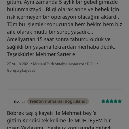
gittim. Aynı zamanda 5 aylık bir gebeligimizde
bulunmaktaydı. Bilgi olarak anne ve bebek için
risk içermeyen bir operasyon olacağını aktardı.
Tüm bu işlemler sonucunda hem hekim hem biz
aile olarak mutlu bir süreç yaşadık...
Ameliyattan 15 saat sonra taburcu olduk ve
sağlıklı bir yaşama tekrardan merhaba dedik.
Teşekkürler Mehmet Sarıer'e
27 Aralık 2021
•
Medical Park Antalya Hastanesi
•
Diğer
•
kullanıcının görüşüne göre se...c
Görüşü şikayet et
öz...ı
Telefon numarası doğrulandı
Ö
Böbrek taşı şikayeti ile Mehmet bey ‘e
gittim.Kendisi tek kelime ile MUHTEŞEM bir
insan.Yaklaşımı , hastalık konusunda detaylı