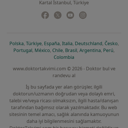
Kartal İstanbul, Türkiye
Facebook
yeni bir sekmede açılır
Twitter
yeni bir sekmede açılır
Youtube
yeni bir sekmede açılır
Instagram
yeni bir sekmede aç
yeni bir sekmede açılır
yeni bir sekmede açılır
yeni bir sekmede açılır
yeni bir sekmede açılır
yeni bir sek
yeni 
Polska
,
Türkiye
,
España
,
Italia
,
Deutschland
,
Česko
,
yeni bir sekmede açılır
yeni bir sekmede açılır
yeni bir sekmede açılır
yeni bir sekmede açılır
yeni bir sekm
yeni bi
Portugal
,
México
,
Chile
,
Brasil
,
Argentina
,
Perú
,
yeni bir sekmede açılır
Colombia
www.doktortakvimi.com © 2026 - Doktor bul ve
randevu al
İş bu sayfada yer alan görüşler, ilgili
doktorun/uzmanın doğrudan veya dolaylı emri,
talebi ve/veya ricası olmaksızın, ilgili hasta/danışan
tarafından bağımsız olarak yazılmaktadır. Bu web
sitesinin temel amacı, sağlık alanında kamuoyunun
daha iyi bilgilenmesini sağlamaktır.