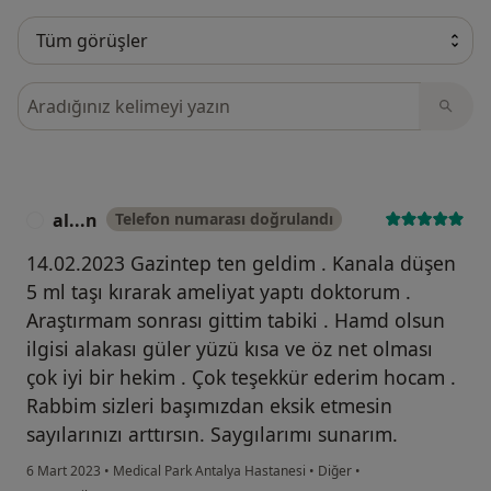
Görüşler içerisinde ara
al...n
Telefon numarası doğrulandı
A
14.02.2023 Gazintep ten geldim . Kanala düşen
5 ml taşı kırarak ameliyat yaptı doktorum .
Araştırmam sonrası gittim tabiki . Hamd olsun
ilgisi alakası güler yüzü kısa ve öz net olması
çok iyi bir hekim . Çok teşekkür ederim hocam .
Rabbim sizleri başımızdan eksik etmesin
sayılarınızı arttırsın. Saygılarımı sunarım.
6 Mart 2023
•
Medical Park Antalya Hastanesi
•
Diğer
•
kullanıcının görüşüne göre al...n