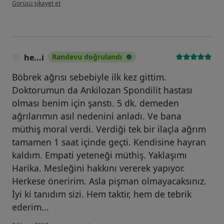
kullanıcının görüşüne göre vl...n
Görüşü şikayet et
he...i
Randevu doğrulandı
Böbrek ağrısı sebebiyle ilk kez gittim.
Doktorumun da Ankilozan Spondilit hastası
olması benim için şanstı. 5 dk. demeden
ağrılarımın asıl nedenini anladı. Ve bana
müthiş moral verdi. Verdiği tek bir ilaçla ağrım
tamamen 1 saat içinde geçti. Kendisine hayran
kaldım. Empati yeteneği müthiş. Yaklaşımı
Harika. Mesleğini hakkını vererek yapıyor.
Herkese öneririm. Asla pişman olmayacaksınız.
İyi ki tanıdım sizi. Hem taktir, hem de tebrik
ederim...
kullanıcının görüşüne göre he...i