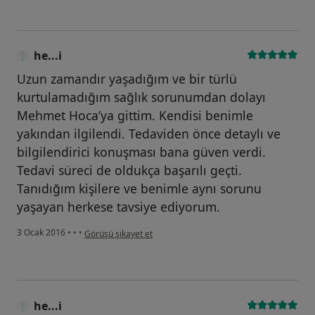
he...i
Uzun zamandır yaşadığım ve bir türlü
kurtulamadığım sağlık sorunumdan dolayı
Mehmet Hoca’ya gittim. Kendisi benimle
yakından ilgilendi. Tedaviden önce detaylı ve
bilgilendirici konuşması bana güven verdi.
Tedavi süreci de oldukça başarılı geçti.
Tanıdığım kişilere ve benimle aynı sorunu
yaşayan herkese tavsiye ediyorum.
kullanıcının görüşüne göre he...i
3 Ocak 2016
•
•
•
Görüşü şikayet et
he...i