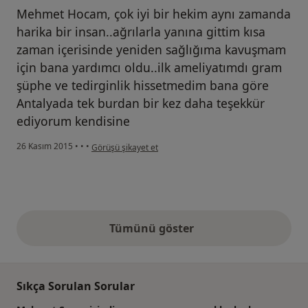
Mehmet Hocam, çok iyi bir hekim aynı zamanda
harika bir insan..ağrılarla yanına gittim kısa
zaman içerisinde yeniden sağlığıma kavuşmam
için bana yardımcı oldu..ilk ameliyatımdı gram
şüphe ve tedirginlik hissetmedim bana göre
Antalyada tek burdan bir kez daha teşekkür
ediyorum kendisine
kullanıcının görüşüne göre he...i
26 Kasım 2015
•
•
•
Görüşü şikayet et
Tümünü göster
yukarıdaki görüşler
Sıkça Sorulan Sorular