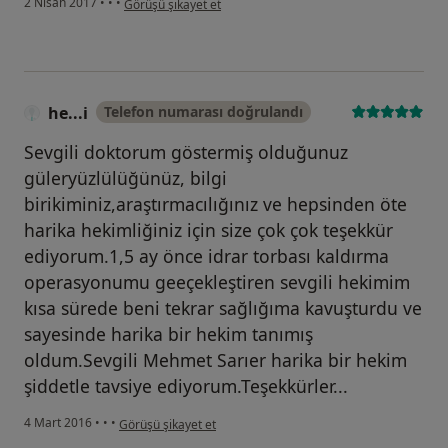
2 Nisan 2017
•
•
•
Görüşü şikayet et
he...i
Telefon numarası doğrulandı
Sevgili doktorum göstermiş olduğunuz
güleryüzlülüğünüz, bilgi
birikiminiz,araştırmacılığınız ve hepsinden öte
harika hekimliğiniz için size çok çok teşekkür
ediyorum.1,5 ay önce idrar torbası kaldırma
operasyonumu geeçekleştiren sevgili hekimim
kısa sürede beni tekrar sağlığıma kavuşturdu ve
sayesinde harika bir hekim tanımış
oldum.Sevgili Mehmet Sarıer harika bir hekim
şiddetle tavsiye ediyorum.Teşekkürler...
kullanıcının görüşüne göre he...i
4 Mart 2016
•
•
•
Görüşü şikayet et