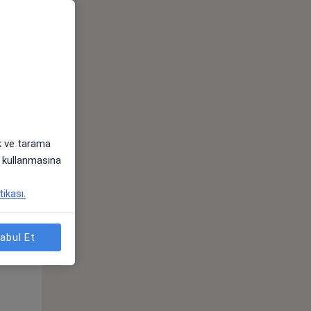
ak ve tarama
i) kullanmasına
Pzt,
Sal,
Çar,
tikası.
s
10 Ağustos
11 Ağustos
12 Ağustos
abul Et