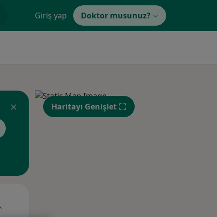
Giriş yap
Doktor musunuz?
Haritayı Genişlet
Pzt,
Sal,
Çar,
s
10 Ağustos
11 Ağustos
12 Ağustos