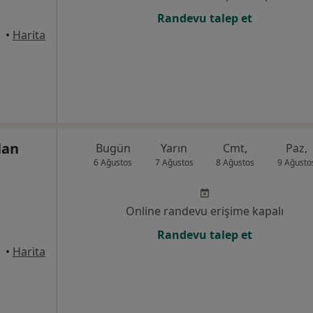
Randevu talep et
•
Harita
lan
Bugün
Yarın
Cmt,
Paz,
6 Ağustos
7 Ağustos
8 Ağustos
9 Ağusto
Online randevu erişime kapalı
Randevu talep et
•
Harita