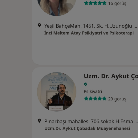
16 görüş
Yeşil BahçeMah. 1451. Sk. H.Uzunoğlu Apt. 2/12, Antalya
İnci Meltem Atay Psikiyatri ve Psikoterapi
Uzm. Dr. Aykut Ç
Psikiyatri
29 görüş
Pınarbaşı mahallesi 706.sokak H.Esma Kaymaz Apt. No:1 Kat 4 Daire:8, A
Uzm.Dr. Aykut Çobadak Muayenehanesi