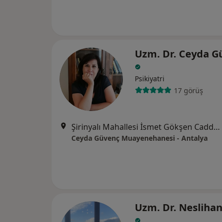
Uzm. Dr. Ceyda G
Psikiyatri
17 görüş
Şirinyalı Mahallesi İsmet Gökşen Caddesi Esra Apartmanı No: 111 / 6, Muratpaşa
Ceyda Güvenç Muayenehanesi - Antalya
Uzm. Dr. Neslihan