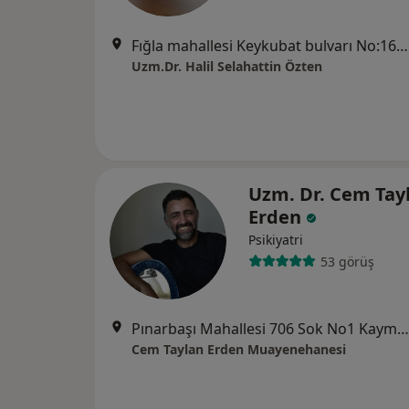
Fığla mahallesi Keykubat bulvarı No:165 Kat:2 Daire:6 Alanya, Antalya
Uzm.Dr. Halil Selahattin Özten
Uzm. Dr. Cem Tay
Erden
Psikiyatri
53 görüş
Pınarbaşı Mahallesi 706 Sok No1 Kaymaz Apt Kat 4 Daire 8, Antalya
Cem Taylan Erden Muayenehanesi