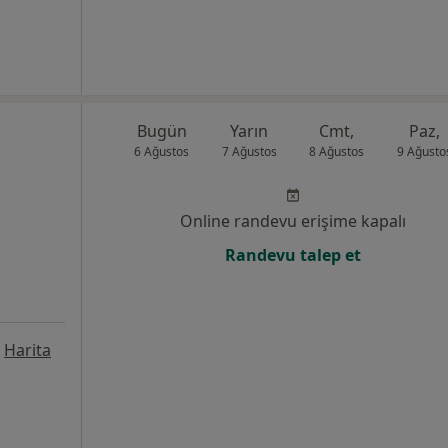
Bugün
Yarın
Cmt,
Paz,
6 Ağustos
7 Ağustos
8 Ağustos
9 Ağusto
Online randevu erişime kapalı
Randevu talep et
Harita