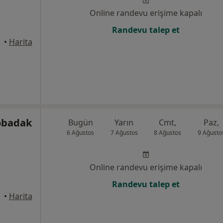
Online randevu erişime kapalı
Randevu talep et
•
Harita
obadak
Bugün
Yarın
Cmt,
Paz,
6 Ağustos
7 Ağustos
8 Ağustos
9 Ağusto
Online randevu erişime kapalı
Randevu talep et
ntalya
•
Harita