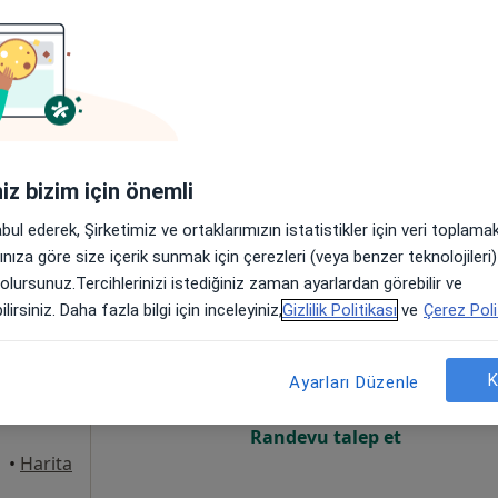
Online randevu erişime kapalı
Randevu talep et
aza Kat:2 Daire:1, Antalya
•
Harita
iniz bizim için önemli
abul ederek, Şirketimiz ve ortaklarımızın istatistikler için veri toplam
arınıza göre size içerik sunmak için çerezleri (veya benzer teknolojiler
 olursunuz.Tercihlerinizi istediğiniz zaman ayarlardan görebilir ve
Bugün
Yarın
Cmt,
Paz,
lirsiniz. Daha fazla bilgi için inceleyiniz,
Gizlilik Politikası
ve
Çerez Poli
6 Ağustos
7 Ağustos
8 Ağustos
9 Ağusto
K
Ayarları Düzenle
Online randevu erişime kapalı
Randevu talep et
•
Harita