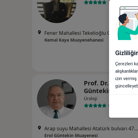
38 görüş
Fener Mahallesi Tekelioğlu Caddesi 1950 Sokak Working pl
Kemal Kaya Muayenehanesi
Gizliliğ
Çerezleri k
alışkanlıkl
izin vermiş
Prof. Dr. Ş. Erol
güncelleyebi
Güntekin
Üroloji
9 görüş
Arap suyu Mahallesi Atatürk bulvarı 47/C, Antalya
Erol Güntekin Muayenesi