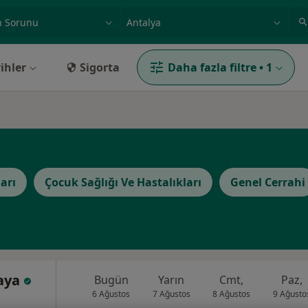
ilgi alanı ve hastalık, isim
örnek: İstanbul
ihler
Sigorta
Daha fazla filtre
•
1
ları
Çocuk Sağlığı Ve Hastalıkları
Genel Cerrahi
Kaya
Bugün
Yarın
Cmt,
Paz,
6 Ağustos
7 Ağustos
8 Ağustos
9 Ağusto