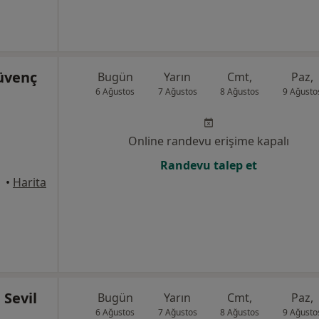
üvenç
Bugün
Yarın
Cmt,
Paz,
6 Ağustos
7 Ağustos
8 Ağustos
9 Ağusto
Online randevu erişime kapalı
Randevu talep et
•
Harita
 Sevil
Bugün
Yarın
Cmt,
Paz,
6 Ağustos
7 Ağustos
8 Ağustos
9 Ağusto