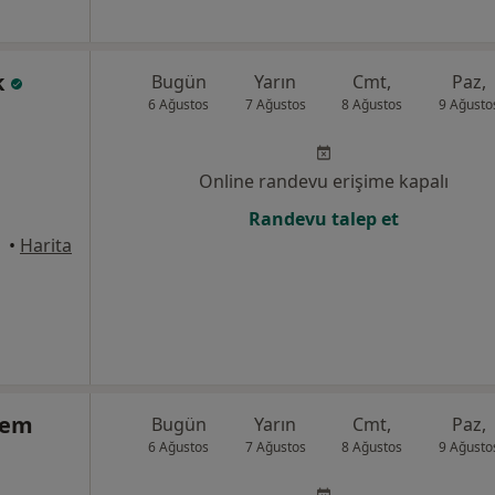
k
Bugün
Yarın
Cmt,
Paz,
6 Ağustos
7 Ağustos
8 Ağustos
9 Ağusto
Online randevu erişime kapalı
Randevu talep et
•
Harita
ltem
Bugün
Yarın
Cmt,
Paz,
6 Ağustos
7 Ağustos
8 Ağustos
9 Ağusto