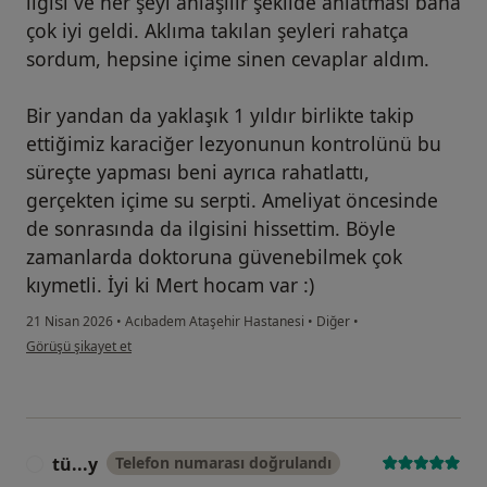
ilgisi ve her şeyi anlaşılır şekilde anlatması bana
çok iyi geldi. Aklıma takılan şeyleri rahatça
sordum, hepsine içime sinen cevaplar aldım.
Bir yandan da yaklaşık 1 yıldır birlikte takip
ettiğimiz karaciğer lezyonunun kontrolünü bu
süreçte yapması beni ayrıca rahatlattı,
gerçekten içime su serpti. Ameliyat öncesinde
de sonrasında da ilgisini hissettim. Böyle
zamanlarda doktoruna güvenebilmek çok
kıymetli. İyi ki Mert hocam var :)
21 Nisan 2026
•
Acıbadem Ataşehir Hastanesi
•
Diğer
•
kullanıcının görüşüne göre ag...t
Görüşü şikayet et
tü...y
Telefon numarası doğrulandı
T