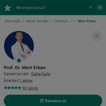
An
Ne arıyorsunuz?
Ana Sayfa
Genel Cerrahi
İstanbul
Mert Erkan
Şehir değiştir
Prof. Dr.
Mert Erkan
uzmanliklar hakkinda
Genel Cerrahi
·
Daha fazla
İstanbul
1 adres
92 görüş
Randevu al