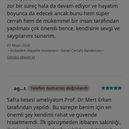
zor bir süreç hala da devam ediyor ve hayatım
boyunca da edecek ancak bunu hem süper
cerrah hem de mükemmel bir insan tarafından
yapılması çok önemli bence, kendisine sevgi ve
saygılarımı sunarım.
23 Nisan 2026
•
Acıbadem Ataşehir Hastanesi
•
Genel Cerrahi Randevusu
•
kullanıcının görüşüne göre mu...n
Görüşü şikayet et
ag...t
Telefon numarası doğrulandı
A
Safra kesesi ameliyatım Prof. Dr. Mert Erkan
tarafından yapıldı. Bu süreçte benim için en
önemli şey kendimi rahat ve güvende
hissetmemdi. İlk görüşmeden itibaren sakinliği,