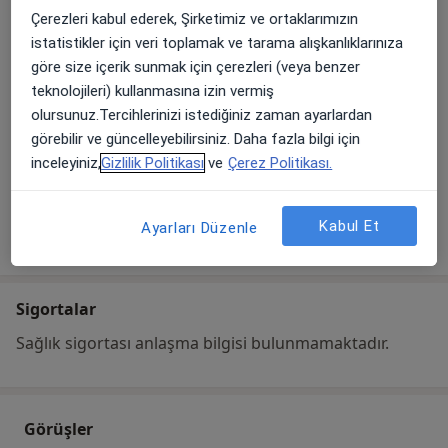
No:11, 34758,
Ataşehir
,
İstanbul
34758
Çerezleri kabul ederek, Şirketimiz ve ortaklarımızın
istatistikler için veri toplamak ve tarama alışkanlıklarınıza
göre size içerik sunmak için çerezleri (veya benzer
Haritayı büyüt
yeni bir sekmede açılır
teknolojileri) kullanmasına izin vermiş
olursunuz.Tercihlerinizi istediğiniz zaman ayarlardan
Uygunluk
görebilir ve güncelleyebilirsiniz. Daha fazla bilgi için
Takvimi göster
inceleyiniz,
Gizlilik Politikası
ve
Çerez Politikası.
Kabul Et
Ayarları Düzenle
Tümünü göster
adres hakkında
Sigortalar
Sağlık sigortası anlaşma bilgisi bulunmamaktadır.
Görüşler