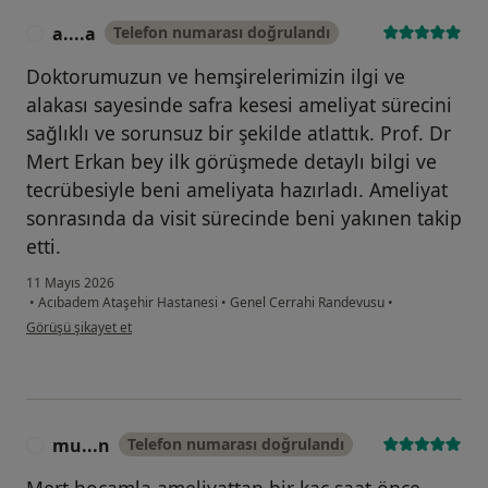
a....a
Telefon numarası doğrulandı
A
Doktorumuzun ve hemşirelerimizin ilgi ve
alakası sayesinde safra kesesi ameliyat sürecini
sağlıklı ve sorunsuz bir şekilde atlattık. Prof. Dr
Mert Erkan bey ilk görüşmede detaylı bilgi ve
tecrübesiyle beni ameliyata hazırladı. Ameliyat
sonrasında da visit sürecinde beni yakınen takip
etti.
11 Mayıs 2026
•
Acıbadem Ataşehir Hastanesi
•
Genel Cerrahi Randevusu
•
kullanıcının görüşüne göre a....a
Görüşü şikayet et
mu...n
Telefon numarası doğrulandı
M
Mert hocamla ameliyattan bir kaç saat önce