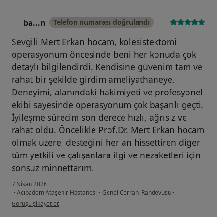
ba...n
Telefon numarası doğrulandı
B
Sevgili Mert Erkan hocam, kolesistektomi
operasyonum öncesinde beni her konuda çok
detaylı bilgilendirdi. Kendisine güvenim tam ve
rahat bir şekilde girdim ameliyathaneye.
Deneyimi, alanındaki hakimiyeti ve profesyonel
ekibi sayesinde operasyonum çok başarılı geçti.
İyileşme sürecim son derece hızlı, ağrısız ve
rahat oldu. Öncelikle Prof.Dr. Mert Erkan hocam
olmak üzere, desteğini her an hissettiren diğer
tüm yetkili ve çalışanlara ilgi ve nezaketleri için
sonsuz minnettarım.
7 Nisan 2026
•
Acıbadem Ataşehir Hastanesi
•
Genel Cerrahi Randevusu
•
kullanıcının görüşüne göre ba...n
Görüşü şikayet et