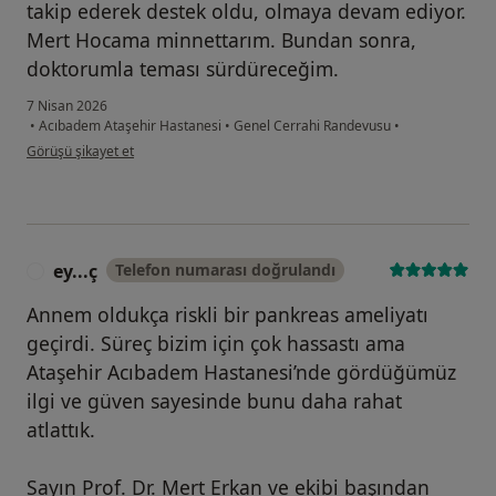
takip ederek destek oldu, olmaya devam ediyor.
Mert Hocama minnettarım. Bundan sonra,
doktorumla teması sürdüreceğim.
7 Nisan 2026
•
Acıbadem Ataşehir Hastanesi
•
Genel Cerrahi Randevusu
•
kullanıcının görüşüne göre a....
Görüşü şikayet et
ey...ç
Telefon numarası doğrulandı
E
Annem oldukça riskli bir pankreas ameliyatı
geçirdi. Süreç bizim için çok hassastı ama
Ataşehir Acıbadem Hastanesi’nde gördüğümüz
ilgi ve güven sayesinde bunu daha rahat
atlattık.
Sayın Prof. Dr. Mert Erkan ve ekibi başından