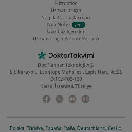
Hizmetler
Uzmanlar için
Sağlık Kuruluşları için
Noa Notes
yeni
Ücretsiz İçerikler
Uzmanlar için Yardım Merkezi
İletişim
DoktorTakvimi - Ana Sayfa
DocPlanner Teknoloji A.Ş.
E-5 Karayolu, Esentepe Mahallesi, Lapis Han, No:25
D:102-103-120
Kartal İstanbul, Türkiye
Facebook
yeni bir sekmede açılır
Twitter
yeni bir sekmede açılır
Youtube
yeni bir sekmede açılır
Instagram
yeni bir sekmede aç
yeni bir sekmede açılır
yeni bir sekmede açılır
yeni bir sekmede açılır
yeni bir sekmede açılır
yeni bir sek
yeni 
Polska
,
Türkiye
,
España
,
Italia
,
Deutschland
,
Česko
,