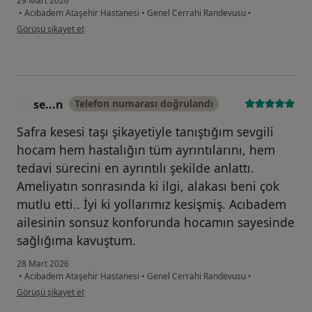
29 Mart 2026
•
Acıbadem Ataşehir Hastanesi
•
Genel Cerrahi Randevusu
•
kullanıcının görüşüne göre d.....
Görüşü şikayet et
se...n
Telefon numarası doğrulandı
S
Safra kesesi taşı şikayetiyle tanıştığım sevgili
hocam hem hastalığın tüm ayrıntılarını, hem
tedavi sürecini en ayrıntılı şekilde anlattı.
Ameliyatın sonrasında ki ilgi, alakası beni çok
mutlu etti.. İyi ki yollarımız kesişmiş. Acıbadem
ailesinin sonsuz konforunda hocamın sayesinde
sağlığıma kavuştum.
28 Mart 2026
•
Acıbadem Ataşehir Hastanesi
•
Genel Cerrahi Randevusu
•
kullanıcının görüşüne göre se...n
Görüşü şikayet et