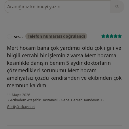
Görüşler içerisinde ara
se...
Telefon numarası doğrulandı
S
Mert hocam bana çok yardımcı oldu çok ilgili ve
bilgili cerrahi bir işleminiz varsa Mert hocama
kesinlikle danışın benim 5 aydır doktorların
çözemedikleri sorunumu Mert hocam
ameliyatsız çözdü kendisinden ve ekibinden çok
memnun kaldım
11 Mayıs 2026
•
Acıbadem Ataşehir Hastanesi
•
Genel Cerrahi Randevusu
•
kullanıcının görüşüne göre se...
Görüşü şikayet et