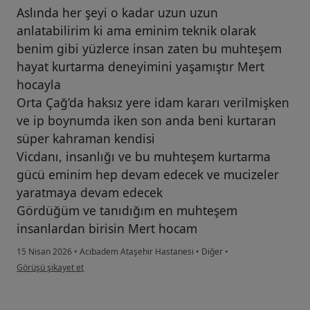
Aslında her şeyi o kadar uzun uzun
anlatabilirim ki ama eminim teknik olarak
benim gibi yüzlerce insan zaten bu muhteşem
hayat kurtarma deneyimini yaşamıştır Mert
hocayla
Orta Çağ’da haksız yere idam kararı verilmişken
ve ip boynumda iken son anda beni kurtaran
süper kahraman kendisi
Vicdanı, insanlığı ve bu muhteşem kurtarma
gücü eminim hep devam edecek ve mucizeler
yaratmaya devam edecek
Gördüğüm ve tanıdığım en muhteşem
insanlardan birisin Mert hocam
15 Nisan 2026
•
Acıbadem Ataşehir Hastanesi
•
Diğer
•
kullanıcının görüşüne göre tü...y
Görüşü şikayet et