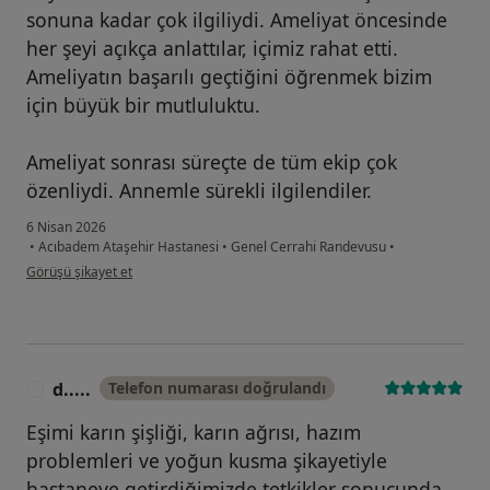
sonuna kadar çok ilgiliydi. Ameliyat öncesinde
her şeyi açıkça anlattılar, içimiz rahat etti.
Ameliyatın başarılı geçtiğini öğrenmek bizim
için büyük bir mutluluktu.
Ameliyat sonrası süreçte de tüm ekip çok
özenliydi. Annemle sürekli ilgilendiler.
6 Nisan 2026
•
Acıbadem Ataşehir Hastanesi
•
Genel Cerrahi Randevusu
•
kullanıcının görüşüne göre ey...ç
Görüşü şikayet et
d.....
Telefon numarası doğrulandı
D
Eşimi karın şişliği, karın ağrısı, hazım
problemleri ve yoğun kusma şikayetiyle
hastaneye getirdiğimizde tetkikler sonucunda