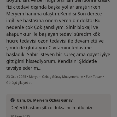
Boyun, sırt ve bel fıtığı teşhisimden sonra klasik
fizik tedavi dışında başka yollar araştırırken
Meryem hanıma ulaştım.Kendisi Son derece
ilgili ve hastasına önem veren bir doktor.Bu
nedenle çok Çok şanslıyım. Sinir blokaji ve
akapunktur ile başlayan tedavi sürecim kök
hücre tedavisi,ozon tedavisi ile devam etti ve
şimdi de glutatyon-C vitamini tedavime
başladık. Sabır isteyen bir süreç ama gayet iyiye
gittiğimi hissediyorum. Kendisini Şiddetle
tavsiye ederim…
23 Ocak 2025
•
Meryem Özbaş Günay Muayenehane
•
Fizik Tedavi
•
kullanıcının görüşüne göre bi...i
Görüşü şikayet et
Uzm. Dr. Meryem Özbaş Günay
Değerli hastam şifa olduksa ne mutlu bize
20 Ekim 2025