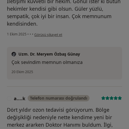
İletişimi kuvvetli bir hekim. Gönül ister ki bütün
hekimler kendisi gibi olsun. Güler yüzlü,
sempatik, çok iyi bir insan. Çok memnunum
kendisinden.
kullanıcının görüşüne göre a....s
1 Ekim 2025
•
•
•
Görüşü şikayet et
Uzm. Dr. Meryem Özbaş Günay
Çok sevindim memnun olmanıza
20 Ekim 2025
a....k
Telefon numarası doğrulandı
A
Dört yıldır ozon tedavisi görüyorum. Bölge
değişikliği nedeniyle nette kendime yeni bir
merkez ararken Doktor Hanımı buldum. İlgi,