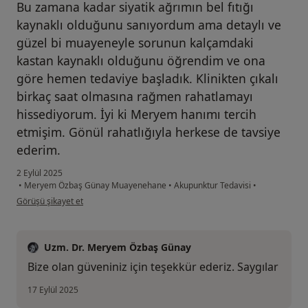
Bu zamana kadar siyatik ağrımın bel fıtığı
kaynaklı olduğunu sanıyordum ama detaylı ve
güzel bi muayeneyle sorunun kalçamdaki
kastan kaynaklı olduğunu öğrendim ve ona
göre hemen tedaviye başladık. Klinikten çıkalı
birkaç saat olmasına rağmen rahatlamayı
hissediyorum. İyi ki Meryem hanımı tercih
etmişim. Gönül rahatlığıyla herkese de tavsiye
ederim.
2 Eylül 2025
•
Meryem Özbaş Günay Muayenehane
•
Akupunktur Tedavisi
•
kullanıcının görüşüne göre öm...n
Görüşü şikayet et
Uzm. Dr. Meryem Özbaş Günay
Bize olan güveniniz için teşekkür ederiz. Saygılar
17 Eylül 2025