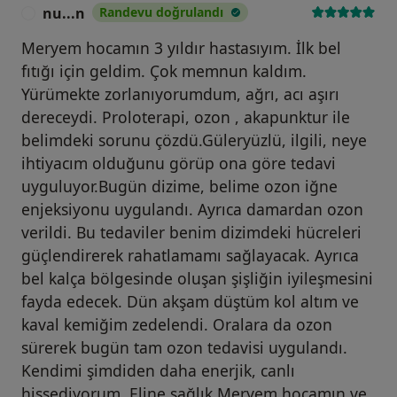
nu...n
Randevu doğrulandı
N
Meryem hocamın 3 yıldır hastasıyım. İlk bel
fıtığı için geldim. Çok memnun kaldım.
Yürümekte zorlanıyorumdum, ağrı, acı aşırı
dereceydi. Proloterapi, ozon , akapunktur ile
belimdeki sorunu çözdü.Güleryüzlü, ilgili, neye
ihtiyacım olduğunu görüp ona göre tedavi
uyguluyor.Bugün dizime, belime ozon iğne
enjeksiyonu uygulandı. Ayrıca damardan ozon
verildi. Bu tedaviler benim dizimdeki hücreleri
güçlendirerek rahatlamamı sağlayacak. Ayrıca
bel kalça bölgesinde oluşan şişliğin iyileşmesini
fayda edecek. Dün akşam düştüm kol altım ve
kaval kemiğim zedelendi. Oralara da ozon
sürerek bugün tam ozon tedavisi uygulandı.
Kendimi şimdiden daha enerjik, canlı
hissediyorum. Eline sağlık Meryem hocamın ve