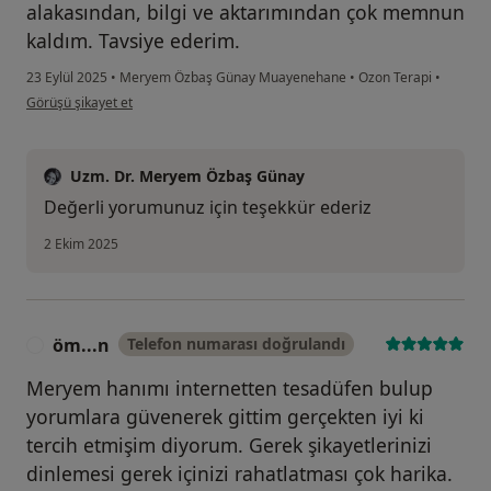
alakasından, bilgi ve aktarımından çok memnun
kaldım. Tavsiye ederim.
23 Eylül 2025
•
Meryem Özbaş Günay Muayenehane
•
Ozon Terapi
•
kullanıcının görüşüne göre a....k
Görüşü şikayet et
Uzm. Dr. Meryem Özbaş Günay
Değerli yorumunuz için teşekkür ederiz
2 Ekim 2025
öm...n
Telefon numarası doğrulandı
Ö
Meryem hanımı internetten tesadüfen bulup
yorumlara güvenerek gittim gerçekten iyi ki
tercih etmişim diyorum. Gerek şikayetlerinizi
dinlemesi gerek içinizi rahatlatması çok harika.