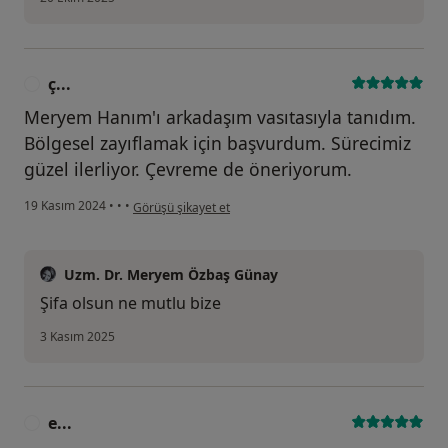
ç...
Ç
Meryem Hanım'ı arkadaşım vasıtasıyla tanıdım.
Bölgesel zayıflamak için başvurdum. Sürecimiz
güzel ilerliyor. Çevreme de öneriyorum.
kullanıcının görüşüne göre ç...
19 Kasım 2024
•
•
•
Görüşü şikayet et
Uzm. Dr. Meryem Özbaş Günay
Şifa olsun ne mutlu bize
3 Kasım 2025
e...
E