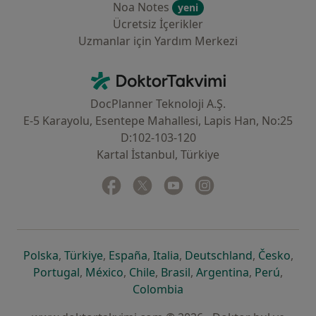
Noa Notes
yeni
Ücretsiz İçerikler
Uzmanlar için Yardım Merkezi
İletişim
DoktorTakvimi - Ana Sayfa
DocPlanner Teknoloji A.Ş.
E-5 Karayolu, Esentepe Mahallesi, Lapis Han, No:25
D:102-103-120
Kartal İstanbul, Türkiye
Facebook
yeni bir sekmede açılır
Twitter
yeni bir sekmede açılır
Youtube
yeni bir sekmede açılır
Instagram
yeni bir sekmede aç
yeni bir sekmede açılır
yeni bir sekmede açılır
yeni bir sekmede açılır
yeni bir sekmede açılır
yeni bir sek
yeni 
Polska
,
Türkiye
,
España
,
Italia
,
Deutschland
,
Česko
,
yeni bir sekmede açılır
yeni bir sekmede açılır
yeni bir sekmede açılır
yeni bir sekmede açılır
yeni bir sekm
yeni bi
Portugal
,
México
,
Chile
,
Brasil
,
Argentina
,
Perú
,
yeni bir sekmede açılır
Colombia