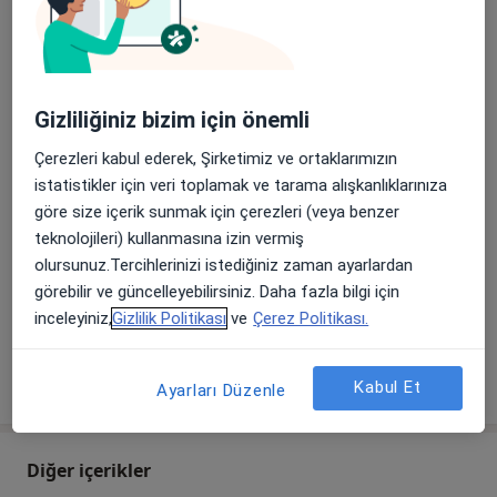
Ameliyatsız Fibromiyalji Tedavisi
Fizik Tedavi
Fonksiyonel Tıp
Gizliliğiniz bizim için önemli
Manuel Terapi
Çerezleri kabul ederek, Şirketimiz ve ortaklarımızın
istatistikler için veri toplamak ve tarama alışkanlıklarınıza
Nöralterapi
göre size içerik sunmak için çerezleri (veya benzer
Ozon Terapi
teknolojileri) kullanmasına izin vermiş
olursunuz.Tercihlerinizi istediğiniz zaman ayarlardan
Proloterapi
görebilir ve güncelleyebilirsiniz. Daha fazla bilgi için
inceleyiniz,
Gizlilik Politikası
ve
Çerez Politikası.
Randevu
Skolyoz Tedavisi
Kabul Et
Ayarları Düzenle
Diğer içerikler