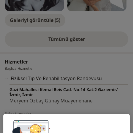
Galeriyi görüntüle (5)
Tümünü göster
deneyim hakkında
Hizmetler
Başlıca Hizmetler
Fiziksel Tıp Ve Rehabilitasyon Randevusu
Gazi Mahallesi Kemal Reis Cad. No:14 Kat:2 Gaziemir/
İzmir, İzmir
Meryem Özbaş Günay Muayenehane
Diğer Hizmetler
Akupunktur Tedavisi