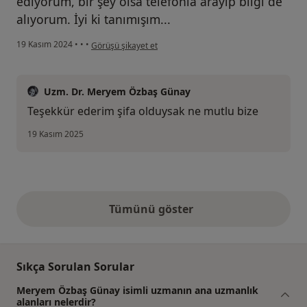
ediyorum, bir şey olsa telefonla arayıp bilgi de
alıyorum. İyi ki tanımışım...
kullanıcının görüşüne göre e...
19 Kasım 2024
•
•
•
Görüşü şikayet et
Uzm. Dr. Meryem Özbaş Günay
Teşekkür ederim şifa olduysak ne mutlu bize
19 Kasım 2025
Tümünü göster
yukarıdaki görüşler
Sıkça Sorulan Sorular
Meryem Özbaş Günay isimli uzmanın ana uzmanlık
alanları nelerdir?