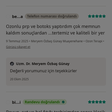
be...a
Telefon numarası doğrulandı
B
Ozonlu prp ve botoks yaptırdım çok memnun
kaldım sonuçlardan ...tertemiz ve kaliteli bir yer
9 Temmuz 2025
•
Meryem Özbaş Günay Muayenehane
•
Ozon Terapi
•
kullanıcının görüşüne göre be...a
Görüşü şikayet et
Uzm. Dr. Meryem Özbaş Günay
Değerli yorumunuz için teşekkürler
20 Ekim 2025
bi...i
Randevu doğrulandı
B