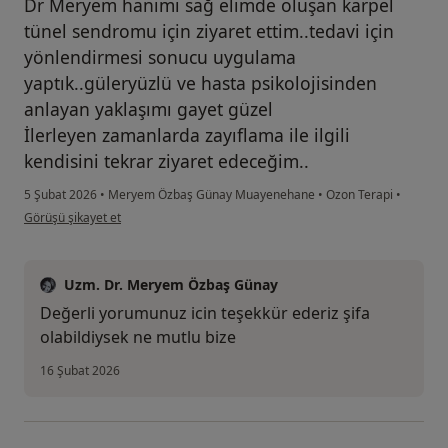
Dr Meryem hanımı sağ elimde oluşan karpel
tünel sendromu için ziyaret ettim..tedavi için
yönlendirmesi sonucu uygulama
yaptık..güleryüzlü ve hasta psikolojisinden
anlayan yaklaşımı gayet güzel
İlerleyen zamanlarda zayıflama ile ilgili
kendisini tekrar ziyaret edeceğim..
5 Şubat 2026
•
Meryem Özbaş Günay Muayenehane
•
Ozon Terapi
•
kullanıcının görüşüne göre de...n
Görüşü şikayet et
Uzm. Dr. Meryem Özbaş Günay
Değerli yorumunuz icin teşekkür ederiz şifa
olabildiysek ne mutlu bize
16 Şubat 2026