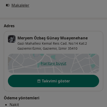
Makaleler
Adres
Meryem Özbaş Günay Muayenehane
Gazi Mahallesi Kemal Reis Cad. No:14 Kat:2
Gaziemir/İzmir,
Gaziemir
,
İzmir
35410
Haritayı büyüt
yeni bir sekmede açılır
Uygunluk
Takvimi göster
Ödeme yöntemleri
Nakit