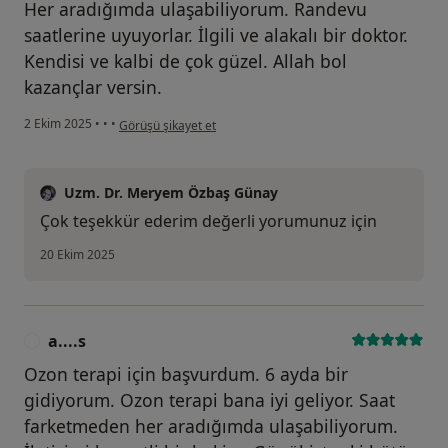
Her aradığımda ulaşabiliyorum. Randevu
saatlerine uyuyorlar. İlgili ve alakalı bir doktor.
Kendisi ve kalbi de çok güzel. Allah bol
kazançlar versin.
kullanıcının görüşüne göre a....t
2 Ekim 2025
•
•
•
Görüşü şikayet et
Uzm. Dr. Meryem Özbaş Günay
Çok teşekkür ederim değerli yorumunuz için
20 Ekim 2025
a....s
A
Ozon terapi için başvurdum. 6 ayda bir
gidiyorum. Ozon terapi bana iyi geliyor. Saat
farketmeden her aradığımda ulaşabiliyorum.