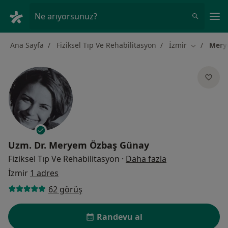
An
Ne arıyorsunuz?
Ana Sayfa
Fiziksel Tıp Ve Rehabilitasyon
İzmir
Mery
Şehir değiş
Uzm. Dr.
Meryem Özbaş Günay
uzmanliklar ha
Fiziksel Tıp Ve Rehabilitasyon
·
Daha fazla
İzmir
1 adres
62 görüş
Randevu al