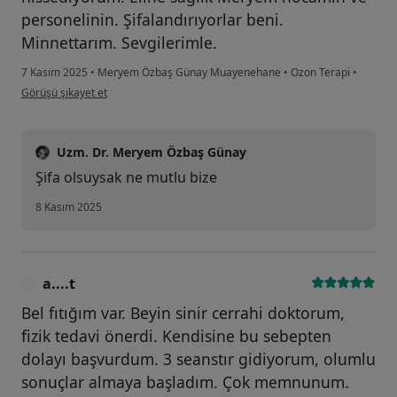
personelinin. Şifalandırıyorlar beni.
Minnettarım. Sevgilerimle.
7 Kasım 2025
•
Meryem Özbaş Günay Muayenehane
•
Ozon Terapi
•
kullanıcının görüşüne göre nu...n
Görüşü şikayet et
Uzm. Dr. Meryem Özbaş Günay
Şifa olsuysak ne mutlu bize
8 Kasım 2025
a....t
A
Bel fıtığım var. Beyin sinir cerrahi doktorum,
fizik tedavi önerdi. Kendisine bu sebepten
dolayı başvurdum. 3 seanstır gidiyorum, olumlu
sonuçlar almaya başladım. Çok memnunum.