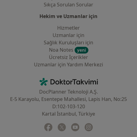
Sıkça Sorulan Sorular
Hekim ve Uzmanlar için
Hizmetler
Uzmanlar için
Sağlık Kuruluşları için
Noa Notes
yeni
Ücretsiz İçerikler
Uzmanlar için Yardım Merkezi
İletişim
DoktorTakvimi - Ana Sayfa
DocPlanner Teknoloji A.Ş.
E-5 Karayolu, Esentepe Mahallesi, Lapis Han, No:25
D:102-103-120
Kartal İstanbul, Türkiye
Facebook
yeni bir sekmede açılır
Twitter
yeni bir sekmede açılır
Youtube
yeni bir sekmede açılır
Instagram
yeni bir sekmede aç