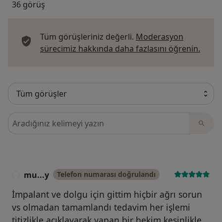
36 görüş
Tüm görüşleriniz değerli.
Moderasyon
Görüş
sürecimiz hakkında daha fazlasını öğrenin.
Görüşler içerisinde ara
mu...y
Telefon numarası doğrulandı
M
İmpalant ve dolgu için gittim hiçbir ağrı sorun
vs olmadan tamamlandı tedavim her işlemi
titizlikle açıklayarak yapan bir hekim kesinlikle