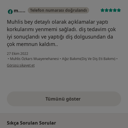
m.....
Telefon numarası doğrulandı
M
Muhlis bey detaylı olarak açıklamalar yaptı
korkularımı yenmemi sağladı. diş tedavim çok
iyi sonuçlandı ve yaptığı diş dolgusundan da
çok memnun kaldım..
27 Ekim 2022
•
Muhlis Özkars Muayenehanesi
•
Ağız Bakımı(Diş Ve Diş Eti Bakımı)
•
kullanıcının görüşüne göre m.....
Görüşü şikayet et
Tümünü göster
yukarıdaki görüşler
Sıkça Sorulan Sorular