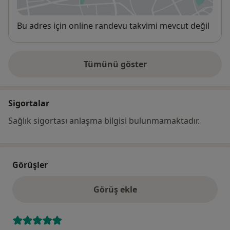
yeni bir sekmede açılır
Uygunluk
Bu adres için online randevu takvimi mevcut değil
Tümünü göster
adres hakkında
Sigortalar
Sağlık sigortası anlaşma bilgisi bulunmamaktadır.
Görüşler
Görüş ekle