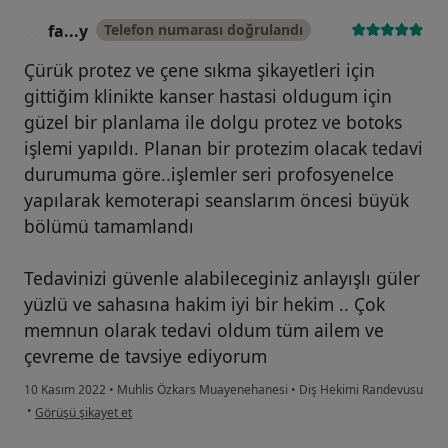
fa...y
Telefon numarası doğrulandı
F
Çürük protez ve çene sıkma şikayetleri için
gittiğim klinikte kanser hastasi oldugum için
güzel bir planlama ile dolgu protez ve botoks
işlemi yapıldı. Planan bir protezim olacak tedavi
durumuma göre..işlemler seri profosyenelce
yapılarak kemoterapi seanslarım öncesi büyük
bölümü tamamlandı
Tedavinizi güvenle alabileceginiz anlayışlı güler
yüzlü ve sahasına hakim iyi bir hekim .. Çok
memnun olarak tedavi oldum tüm ailem ve
çevreme de tavsiye ediyorum
10 Kasım 2022
•
Muhlis Özkars Muayenehanesi
•
Diş Hekimi Randevusu
kullanıcının görüşüne göre fa...y
•
Görüşü şikayet et