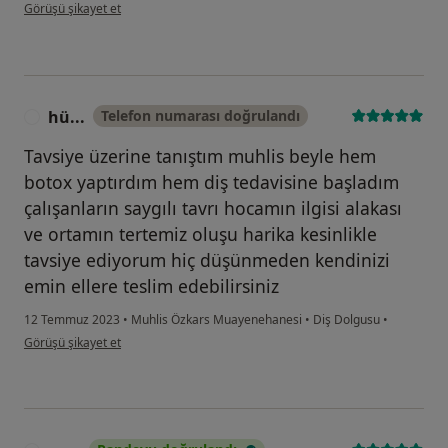
kullanıcının görüşüne göre ed....
Görüşü şikayet et
hü...
Telefon numarası doğrulandı
H
Tavsiye üzerine tanıştım muhlis beyle hem
botox yaptırdım hem diş tedavisine başladım
çalışanların saygılı tavrı hocamın ilgisi alakası
ve ortamın tertemiz oluşu harika kesinlikle
tavsiye ediyorum hiç düşünmeden kendinizi
emin ellere teslim edebilirsiniz
12 Temmuz 2023
•
Muhlis Özkars Muayenehanesi
•
Diş Dolgusu
•
kullanıcının görüşüne göre hü...
Görüşü şikayet et