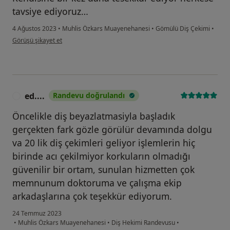
tavsiye ediyoruz…
4 Ağustos 2023
•
Muhlis Özkars Muayenehanesi
•
Gömülü Diş Çekimi
•
kullanıcının görüşüne göre s.....
Görüşü şikayet et
ed....
Randevu doğrulandı
E
Öncelikle diş beyazlatmasiyla başladık
gerçekten fark gözle görülür devamında dolgu
va 20 lik diş çekimleri geliyor işlemlerin hiç
birinde acı çekilmiyor korkuların olmadığı
güvenilir bir ortam, sunulan hizmetten çok
memnunum doktoruma ve çalışma ekip
arkadaşlarına çok teşekkür ediyorum.
24 Temmuz 2023
•
Muhlis Özkars Muayenehanesi
•
Diş Hekimi Randevusu
•