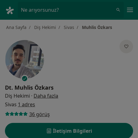
An
Ne arıyorsunuz?
Ana Sayfa
Diş Hekimi
Sivas
Muhlis Özkars
Dt.
Muhlis Özkars
uzmanliklar hakkinda
Diş Hekimi
·
Daha fazla
Sivas
1 adres
36 görüş
İletişim Bilgileri