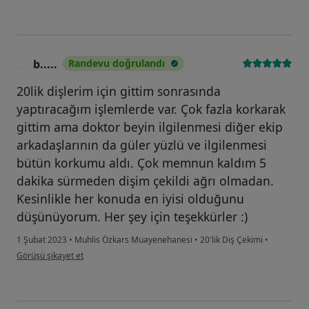
b.....
Randevu doğrulandı
B
20lik dişlerim için gittim sonrasında
yaptıracağım işlemlerde var. Çok fazla korkarak
gittim ama doktor beyin ilgilenmesi diğer ekip
arkadaşlarının da güler yüzlü ve ilgilenmesi
bütün korkumu aldı. Çok memnun kaldım 5
dakika sürmeden dişim çekildi ağrı olmadan.
Kesinlikle her konuda en iyisi olduğunu
düşünüyorum. Her şey için teşekkürler :)
1 Şubat 2023
•
Muhlis Özkars Muayenehanesi
•
20'lik Diş Çekimi
•
kullanıcının görüşüne göre b.....
Görüşü şikayet et