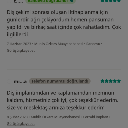
c.....
Randevu doğrulandı
C
Diş çekimi sonrası oluşan iltihaplanma için
günlerdir ağrı çekiyordum hemen pansuman
yapıldı ve birkaç saat içinde çok rahatladım. Çok
ilgililerdi.
7 Haziran 2023
•
Muhlis Özkars Muayenehanesi
•
Randevu
•
kullanıcının görüşüne göre c.....
Görüşü şikayet et
mi...a
Telefon numarası doğrulandı
M
Diş implantımdan ve kaplamamdan memnun
kaldım, hizmetiniz çok iyi, çok teşekkür ederim.
size ve meslektaşlarınıza teşekkür ederim
8 Şubat 2023
•
Muhlis Özkars Muayenehanesi
•
Cerrahi İmplant
•
kullanıcının görüşüne göre mi...a
Görüşü şikayet et