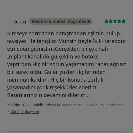
ö....ü
Telefon numarası doğrulandı
Ö
Kimseye sormadan danışmadan eşimin bulup
tavsiyesi ile tanıştım Muhsin beyle.İyiki tereddüt
etmeden gitmiştim.Gerçekten eli çok hafif
İmplant kanal,dolgu,çekim ve botoks
yaptırdım.Hiç bir sorun yaşamadım rahat ağrısız
bir süreç oldu. Güler yüzleri ilgilerinden
memnun kaldım. Hiç bir konuda zorluk
yaşamadım çook teşekkürler ederim
Başarılarınızın devamını dilerim...
29 Ekim 2022
•
Muhlis Özkars Muayenehanesi
•
Diş Hekimi Randevusu
kullanıcının görüşüne göre ö....ü
•
Görüşü şikayet et