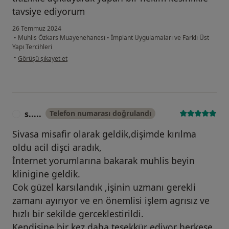
tavsiye ediyorum
26 Temmuz 2024
•
Muhlis Özkars Muayenehanesi
•
İmplant Uygulamaları ve Farklı Üst
Yapı Tercihleri
kullanıcının görüşüne göre mu...y
•
Görüşü şikayet et
s.....
Telefon numarası doğrulandı
S
Sivasa misafir olarak geldik,dişimde kırılma
oldu acil dişci aradık,
İnternet yorumlarına bakarak muhlis beyin
klinigine geldik.
Cok güzel karsılandık ,işinin uzmanı gerekli
zamanı ayırıyor ve en önemlisi işlem agrısız ve
hızlı bir sekilde gerceklestirildi.
Kendisine bir kez daha tesekkür ediyor herkese