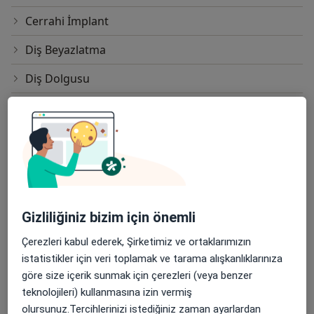
Cerrahi İmplant
Diş Beyazlatma
Diş Dolgusu
Diş Taşı Temizliği
E-Max Diş Kaplama
Endodonti
Estetik Diş Hekimliği Uygulamaları
Gizliliğiniz bizim için önemli
Estetik Porselen
Çerezleri kabul ederek, Şirketimiz ve ortaklarımızın
Gömülü Diş Çekimi
istatistikler için veri toplamak ve tarama alışkanlıklarınıza
göre size içerik sunmak için çerezleri (veya benzer
Gülüş Tasarımı
teknolojileri) kullanmasına izin vermiş
Hassas Bağlantılı Protezler
olursunuz.Tercihlerinizi istediğiniz zaman ayarlardan