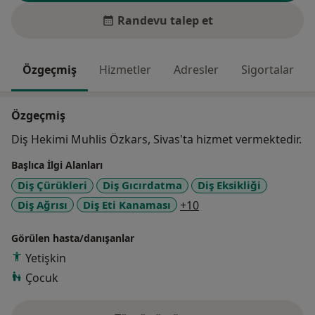
Randevu talep et
Özgeçmiş
Hizmetler
Adresler
Sigortalar
Özgeçmiş
Diş Hekimi Muhlis Özkars, Sivas'ta hizmet vermektedir.
Başlıca İlgi Alanları
Diş Çürükleri
Diş Gıcırdatma
Diş Eksikliği
a11y_sr_more_diseas
Diş Ağrısı
Diş Eti Kanaması
+10
Görülen hasta/danışanlar
Yetişkin
Çocuk