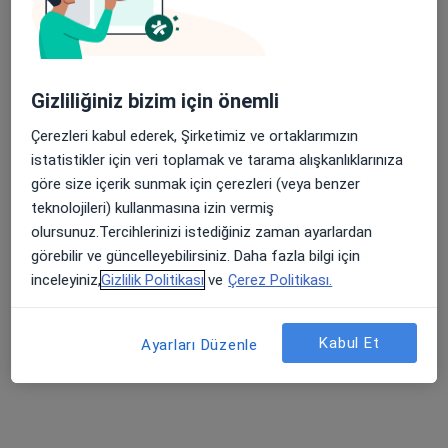
Şehit, Kızılırmak, M. Fethi Akyüz Cd. No: 8Merkez/Sivas, Sivas
•
Harita
Medicana Sivas Hastanesi
Apple Store’da 4,6 ve Play Store’da 4,7 ortalama puan
Bu kurumda online uygunluğu bulunan bir doktor veya uzman bulunamadı
Gizliliğiniz bizim için önemli
Profili Gör
Çerezleri kabul ederek, Şirketimiz ve ortaklarımızın
istatistikler için veri toplamak ve tarama alışkanlıklarınıza
göre size içerik sunmak için çerezleri (veya benzer
İlgili aramalar
teknolojileri) kullanmasına izin vermiş
olursunuz.Tercihlerinizi istediğiniz zaman ayarlardan
Halk Sigorta kabul eden diğer doktorlar
görebilir ve güncelleyebilirsiniz. Daha fazla bilgi için
Sivas bölgesinde Halk Sigorta kabul eden Kadın
inceleyiniz,
Gizlilik Politikası
ve
Çerez Politikası.
Hastalıkları Ve Doğum Uzmanları
Sivas bölgesinde Halk Sigorta kabul eden İç
Kabul Et
Ayarları Düzenle
Hastalıkları Uzmanları
Sivas bölgesinde Halk Sigorta kabul eden
Anesteziyoloji Ve Reanimasyon Uzmanlar