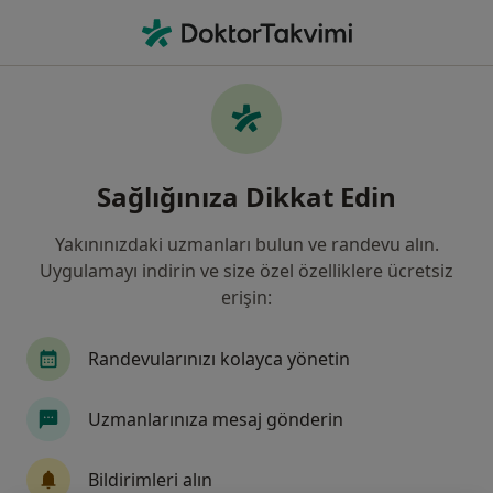
An
Nöroloji • Sivas, Sivas
Filters
Sigorta:
Halk Sigorta
Sivas bölgesinde Halk Sigorta kabul eden
Sağlığınıza Dikkat Edin
Nörologlar
Yakınınızdaki uzmanları bulun ve randevu alın.
Uygulamayı indirin ve size özel özelliklere ücretsiz
erişin:
Randevularınızı kolayca yönetin
Uzmanlarınıza mesaj gönderin
Uzm. Dr. Yaşar Alpaslan
Nöroloji
Bildirimleri alın
13 görüş