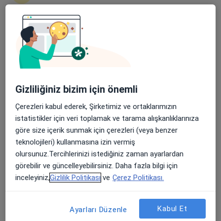
Şehit, Kızılırmak, M. Fethi Akyüz Cd. No: 8Merkez/Sivas, Sivas
•
Harita
Medicana Sivas Hastanesi
Apple Store’da 4,6 ve Play Store’da 4,7 ortalama puan
Bu uzman ilgili adres için online danışmanlık/takvim sunmuyor.
Randevu talep et
Gizliliğiniz bizim için önemli
Çerezleri kabul ederek, Şirketimiz ve ortaklarımızın
istatistikler için veri toplamak ve tarama alışkanlıklarınıza
göre size içerik sunmak için çerezleri (veya benzer
teknolojileri) kullanmasına izin vermiş
olursunuz.Tercihlerinizi istediğiniz zaman ayarlardan
görebilir ve güncelleyebilirsiniz. Daha fazla bilgi için
Medicana Sivas Hastanesi
inceleyiniz,
Gizlilik Politikası
ve
Çerez Politikası.
·
Daha fazla
Nöroloji, İç hastalıkları, Gastroenteroloji
119 görüş
Kabul Et
Ayarları Düzenle
Şehit, Kızılırmak, M. Fethi Akyüz Cd. No: 8Merkez/Sivas, Sivas
•
Harita