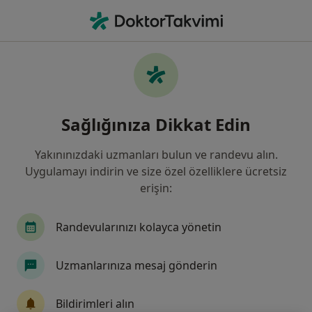
An
Göz Hastalıkları • Sivas, Sivas
Filters
Sigorta:
Halk Sigorta
Sivas bölgesinde Halk Sigorta kabul eden
Sağlığınıza Dikkat Edin
Göz Doktorları
Yakınınızdaki uzmanları bulun ve randevu alın.
Uygulamayı indirin ve size özel özelliklere ücretsiz
erişin:
Randevularınızı kolayca yönetin
Uzmanlarınıza mesaj gönderin
Doç. Dr. Ayhan Dursun
Göz hastalıkları
Bildirimleri alın