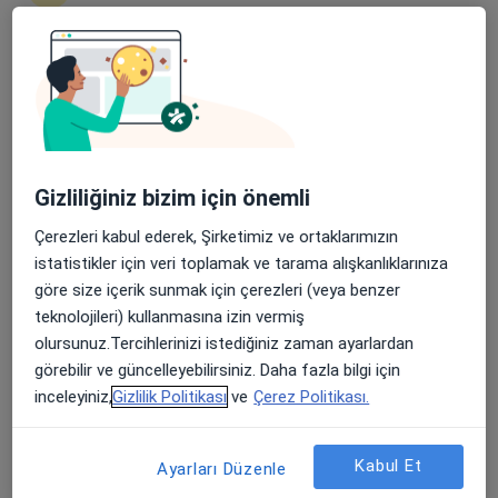
Şehit, Kızılırmak, M. Fethi Akyüz Cd. No: 8Merkez/Sivas, Sivas
•
Harita
Medicana Sivas Hastanesi
Bu uzman ilgili adres için online danışmanlık/takvim sunmuyor.
Apple Store’da 4,6 ve Play Store’da 4,7 ortalama puan
Randevu talep et
Gizliliğiniz bizim için önemli
Çerezleri kabul ederek, Şirketimiz ve ortaklarımızın
istatistikler için veri toplamak ve tarama alışkanlıklarınıza
göre size içerik sunmak için çerezleri (veya benzer
teknolojileri) kullanmasına izin vermiş
olursunuz.Tercihlerinizi istediğiniz zaman ayarlardan
Medicana Sivas Hastanesi
görebilir ve güncelleyebilirsiniz. Daha fazla bilgi için
·
Daha fazla
Göz hastalıkları, İç hastalıkları, Gastroenteroloji
inceleyiniz,
Gizlilik Politikası
ve
Çerez Politikası.
119 görüş
Şehit, Kızılırmak, M. Fethi Akyüz Cd. No: 8Merkez/Sivas, Sivas
•
Harita
Kabul Et
Ayarları Düzenle
Medicana Sivas Hastanesi