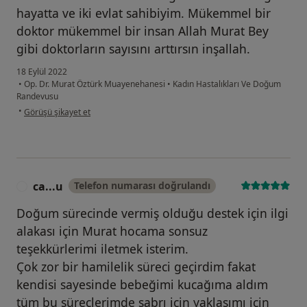
hayatta ve iki evlat sahibiyim. Mükemmel bir
doktor mükemmel bir insan Allah Murat Bey
gibi doktorların sayısını arttırsın inşallah.
18 Eylül 2022
•
Op. Dr. Murat Öztürk Muayenehanesi
•
Kadın Hastalıkları Ve Doğum
Randevusu
kullanıcının görüşüne göre ye...n
•
Görüşü şikayet et
ca...u
Telefon numarası doğrulandı
C
Doğum sürecinde vermiş olduğu destek için ilgi
alakası için Murat hocama sonsuz
teşekkürlerimi iletmek isterim.
Çok zor bir hamilelik süreci geçirdim fakat
kendisi sayesinde bebeğimi kucağıma aldım
tüm bu süreçlerimde sabrı için yaklaşımı için