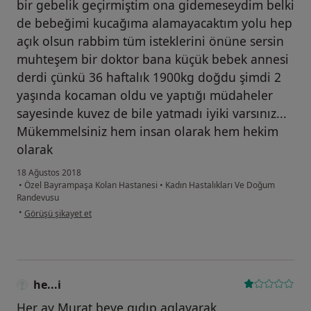
bir gebelik geçirmiştim ona gidemeseydim belki
de bebeğimi kucağıma alamayacaktım yolu hep
açık olsun rabbim tüm isteklerini önüne sersin
muhteşem bir doktor bana küçük bebek annesi
derdi çünkü 36 haftalık 1900kg doğdu şimdi 2
yaşında kocaman oldu ve yaptığı müdaheler
sayesinde kuvez de bile yatmadı iyiki varsınız...
Mükemmelsiniz hem insan olarak hem hekim
olarak
18 Ağustos 2018
•
Özel Bayrampaşa Kolan Hastanesi
•
Kadın Hastalıkları Ve Doğum
Randevusu
kullanıcının görüşüne göre he...i
•
Görüşü şikayet et
he...i
Her ay Murat beye gıdıp aglayarak