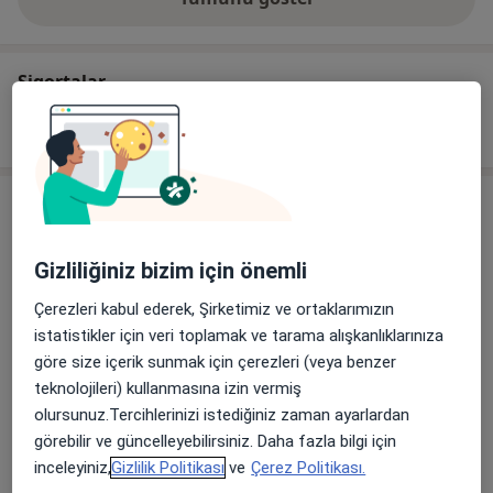
adres hakkında
Sigortalar
Sağlık sigortası anlaşma bilgisi bulunmamaktadır.
Görüşler
Görüş ekle
Gizliliğiniz bizim için önemli
Çerezleri kabul ederek, Şirketimiz ve ortaklarımızın
istatistikler için veri toplamak ve tarama alışkanlıklarınıza
32 görüş
göre size içerik sunmak için çerezleri (veya benzer
teknolojileri) kullanmasına izin vermiş
olursunuz.Tercihlerinizi istediğiniz zaman ayarlardan
Tüm görüşleriniz değerli.
Moderasyon
görebilir ve güncelleyebilirsiniz. Daha fazla bilgi için
Görüş
sürecimiz hakkında daha fazlasını öğrenin.
inceleyiniz,
Gizlilik Politikası
ve
Çerez Politikası.