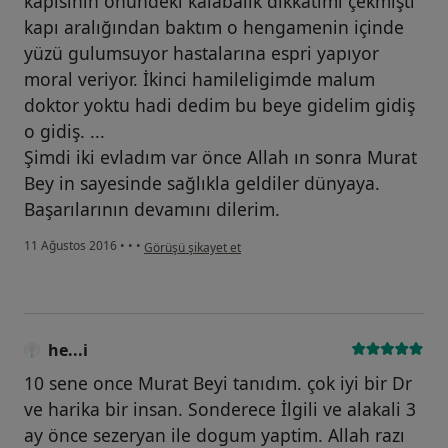
kapısının önündeki kalabalık dikkatimi çekmişti
kapı aralığından baktım o hengamenin içinde
yüzü gulumsuyor hastalarına espri yapıyor
moral veriyor. İkinci hamileligimde malum
doktor yoktu hadi dedim bu beye gidelim gidiş
o gidiş. ...
Şimdi iki evladım var önce Allah ın sonra Murat
Bey in sayesinde sağlıkla geldiler dünyaya.
Başarılarının devamını dilerim.
kullanıcının görüşüne göre he...i
11 Ağustos 2016
•
•
•
Görüşü şikayet et
he...i
10 sene once Murat Beyi tanıdım. çok iyi bir Dr
ve harika bir insan. Sonderece İlgili ve alakali 3
ay önce sezeryan ile dogum yaptim. Allah razı