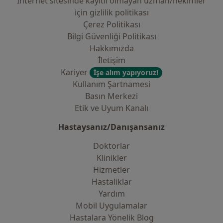
İnternet sitesinde kayıtlı olmayan uzman/hekimler
i̇çin gizlilik politikası
Çerez Politikası
Bilgi Güvenliği Politikası
Hakkımızda
İletişim
Kariyer
İşe alım yapıyoruz!
Kullanım Şartnamesi
Basın Merkezi
Etik ve Uyum Kanalı
Hastaysanız/Danışansanız
Doktorlar
Klinikler
Hizmetler
Hastaliklar
Yardım
Mobil Uygulamalar
Hastalara Yönelik Blog