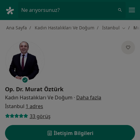
An
Ne arıyorsunuz?
Ana Sayfa
Kadın Hastalıkları Ve Doğum
İstanbul
Mu
Şehir değ
Op. Dr.
Murat Öztürk
uzmanliklar hak
Kadın Hastalıkları Ve Doğum
·
Daha fazla
İstanbul
1 adres
33 görüş
İletişim Bilgileri