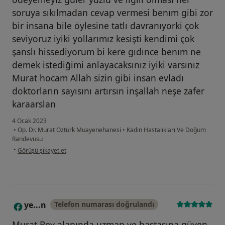
soruya sıkılmadan cevap vermesi benım gibi zor
bir insana bile öylesine tatlı davranıyorki çok
seviyoruz iyiki yollarımız kesişti kendimi çok
şanslı hissediyorum bi kere gıdınce benım ne
demek istediğimi anlayacaksınız iyiki varsınız
Murat hocam Allah sizin gibi insan evladı
doktorların sayısını artırsın inşallah neşe zafer
karaarslan
4 Ocak 2023
•
Op. Dr. Murat Öztürk Muayenehanesi
•
Kadın Hastalıkları Ve Doğum
Randevusu
kullanıcının görüşüne göre ne...n
•
Görüşü şikayet et
ye...n
Telefon numarası doğrulandı
Y
Murat Bey alanında uzman ve hastasına güven