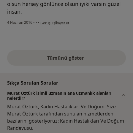
olsun hersey gönlünce olsun iyiki varsin güzel
insan.
kullanıcının görüşüne göre he...i
4 Haziran 2016
•
•
•
Görüşü şikayet et
Tümünü göster
yukarıdaki görüşler
Sıkça Sorulan Sorular
Murat Öztürk isimli uzmanın ana uzmanlık alanları
nelerdir?
Murat Öztürk, Kadın Hastalıkları Ve Doğum. Size
Murat Öztürk tarafından sunulan hizmetlerden
bazılarını gösteriyoruz: Kadın Hastalıkları Ve Doğum
Randevusu.