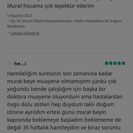
Murat hocama çok teşekkür ederim
5 Ağustos 2021
•
Op. Dr. Murat Öztürk Muayenehanesi
•
Kadın Hastalıkları Ve Doğum
Randevusu
kullanıcının görüşüne göre ca...u
•
Görüşü şikayet et
he...i
Hamileliğim süresinin son zamanına kadar
murat beye muayene olmamıştım çünkü çok
yoğundu bende çalıştığım için başka bir
doktora muayene oluyordum ama hastalardan
övgü dolu sözleri hep duydum takii doğum
izinine ayrıldım ertesi günü murat beyin
kapısında beklemeye başladım beklememe de
değdi 35 haftalık hamileydim ve biraz sorunlu