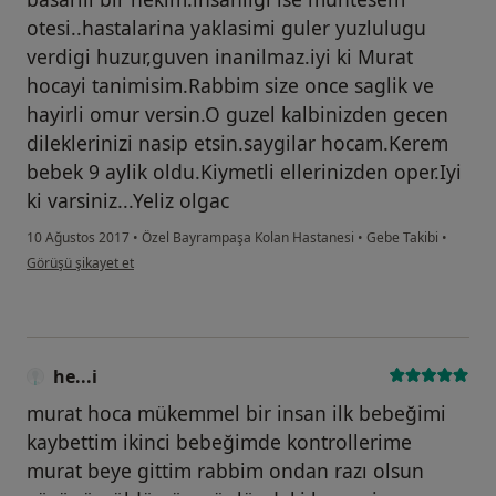
otesi..hastalarina yaklasimi guler yuzlulugu
verdigi huzur,guven inanilmaz.iyi ki Murat
hocayi tanimisim.Rabbim size once saglik ve
hayirli omur versin.O guzel kalbinizden gecen
dileklerinizi nasip etsin.saygilar hocam.Kerem
bebek 9 aylik oldu.Kiymetli ellerinizden oper.Iyi
ki varsiniz...Yeliz olgac
10 Ağustos 2017
•
Özel Bayrampaşa Kolan Hastanesi
•
Gebe Takibi
•
kullanıcının görüşüne göre he...i
Görüşü şikayet et
he...i
murat hoca mükemmel bir insan ilk bebeğimi
kaybettim ikinci bebeğimde kontrollerime
murat beye gittim rabbim ondan razı olsun