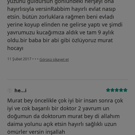
yüzünü güldürsün gönlündeki herşeyi ona
hayırlısıyla versinRabbim hayırlı evlat nasıp
etsin. bütün zorluklara rağmen beni evladı
yerine koyup elinden ne gelirse yaptı ve şimdi
yavrumuzu kucağımıza aldık ve tam 9 aylık
oldu.bir baba bir abi gibi özlüyoruz murat
hocayı
kullanıcının görüşüne göre he...i
11 Şubat 2017
•
•
•
Görüşü şikayet et
he...i
Murat bey öncelikle çok iyi bir insan sonra çok
iyi ve cok başarılı bir doktor 2 yavrum un
doğumun da doktorum murat bey di allahım
daima yolunu açık etsin hayırlı sağlıklı uzun
ömürler versin inşallah