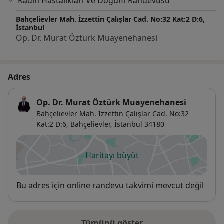
Kadın Hastalıkları Ve Doğum Randevusu
Bahçelievler Mah. İzzettin Çalışlar Cad. No:32 Kat:2 D:6,
İstanbul
Op. Dr. Murat Öztürk Muayenehanesi
Adres
Op. Dr. Murat Öztürk Muayenehanesi
Bahçelievler Mah. İzzettin Çalışlar Cad. No:32
Kat:2 D:6,
Bahçelievler
,
İstanbul
34180
Haritayı büyüt
yeni bir sekmede açılır
Uygunluk
Bu adres için online randevu takvimi mevcut değil
Tümünü göster