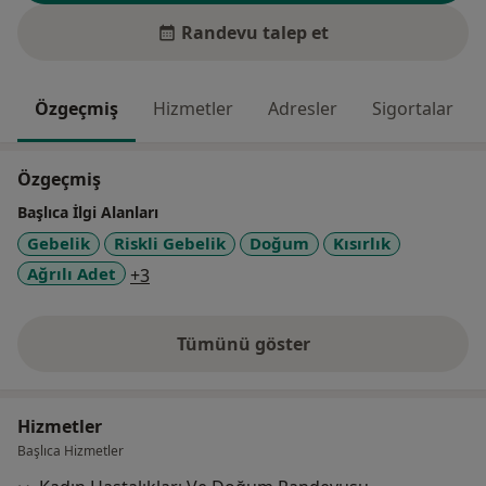
Randevu talep et
Özgeçmiş
Hizmetler
Adresler
Sigortalar
Özgeçmiş
Başlıca İlgi Alanları
Gebelik
Riskli Gebelik
Doğum
Kısırlık
a11y_sr_more_diseases
Ağrılı Adet
+3
Tümünü göster
deneyim hakkında
Hizmetler
Başlıca Hizmetler