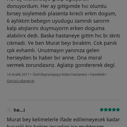
donuyordum. Her ay gıttgımde hıc olumlu
bırsey soylemedı plasenta kıreclı erkm dogum,
6 aylıktım bebegın uyudugu zamndı sanırm
kalp atışlarını duymuyorm erken doguma
alabılırx dedı. Baska hastaneye gıttm hıc bı skntı
cıkmadı. Ve ben Murat beyı bıraktm. Cok panık
cpk evhamlı. Unutmayın yanınıza gelen
herseyden bı haber bır anne. Ona moral
vermek zorundasınz. Aglatıp gondererek degl.
14 Aralık 2017
•
Özel Bayrampaşa Kolan Hastanesi
•
Hamılelık
•
kullanıcının görüşüne göre he...i
Görüşü şikayet et
he...i
Murat bey kelimelerle ifade edilemeyecek kadar
basarili bir hekim.insanligi ise muhtesem