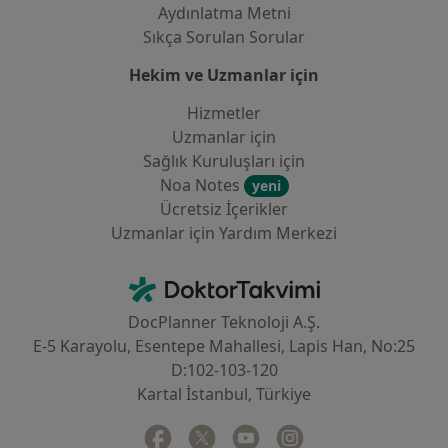
Aydınlatma Metni
Sıkça Sorulan Sorular
Hekim ve Uzmanlar için
Hizmetler
Uzmanlar için
Sağlık Kuruluşları için
Noa Notes
yeni
Ücretsiz İçerikler
Uzmanlar için Yardım Merkezi
İletişim
DoktorTakvimi - Ana Sayfa
DocPlanner Teknoloji A.Ş.
E-5 Karayolu, Esentepe Mahallesi, Lapis Han, No:25
D:102-103-120
Kartal İstanbul, Türkiye
Facebook
yeni bir sekmede açılır
Twitter
yeni bir sekmede açılır
Youtube
yeni bir sekmede açılır
Instagram
yeni bir sekmede aç