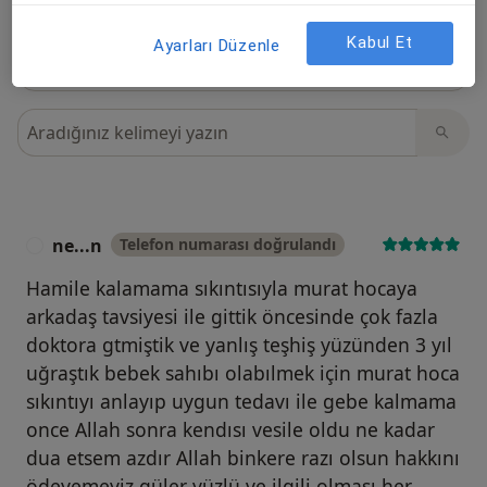
Kabul Et
Ayarları Düzenle
Görüşler içerisinde ara
ne...n
Telefon numarası doğrulandı
N
Hamile kalamama sıkıntısıyla murat hocaya
arkadaş tavsiyesi ile gittik öncesinde çok fazla
doktora gtmiştik ve yanlış teşhiş yüzünden 3 yıl
uğraştık bebek sahıbı olabılmek için murat hoca
sıkıntıyı anlayıp uygun tedavı ile gebe kalmama
once Allah sonra kendısı vesile oldu ne kadar
dua etsem azdır Allah binkere razı olsun hakkını
ödeyemeyiz güler yüzlü ve ilgili olması her