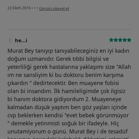
kullanıcının görüşüne göre he...i
23 Ekim 2016
•
•
•
Görüşü şikayet et
he...i
Murat Bey tanıyıp tanıyabileceginiz en iyi kadın
doğum uzmanıdır. Gerek tıbbi bilgisi ve
yeterliliği gerek hastalarına yaklaşımı size "Allah
ım ne sansliyim ki bu doktoru benim karşıma
çıkardın " dedirtecektir. Ben muayene fobisi
olan bi insandım. İlk hamileligimde çok ilgisiz
bi hanım doktora gidiyordum 2. Muayeneye
kalmadan düşük yaptım ben göz yaşları içinde
cvp beklerken kendisi "evet bebek görünmüyor
" demekle yetinmisti soğuk bir ifadeyle. Hiç
unutamiyorum o günü. Murat Bey i de tesadüf