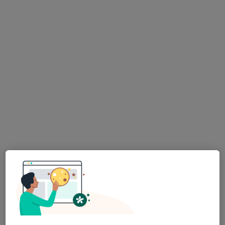
Doç. Dr. Müberra Namlı Kalem
Kadın hastalıkları ve doğum, Üreme endokrinolojisi ve
i̇nfertilite
62 görüş
AŞIK VEYSEL MAH SÜLEYMEN DEMİREL CAD NO:1, İstanbul
•
Harita
İSTİNYE ÜNİVERSİTESİ LİV HOSPİTAL
Bu uzman ilgili adres için online danışmanlık/takvim sunmuyor.
Randevu talep et