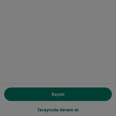
Op. Dr. Hilal Aktürk
Kadın hastalıkları ve doğum
7 görüş
Pınartepe Mahallesi Yavuz Sultan Selim Bulvarı No:8, Beylikdüzü
•
Harita
Beylikdüzü Devlet Hastanesi
Bu uzman ilgili adres için online danışmanlık/takvim sunmuyor.
Randevu talep et
Başlat
Tarayıcıda devam et