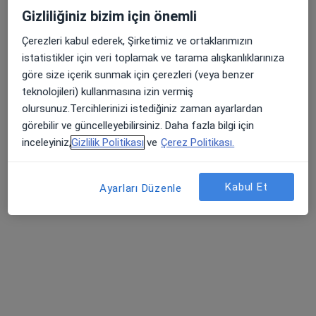
Gizliliğiniz bizim için önemli
Çerezleri kabul ederek, Şirketimiz ve ortaklarımızın
istatistikler için veri toplamak ve tarama alışkanlıklarınıza
göre size içerik sunmak için çerezleri (veya benzer
teknolojileri) kullanmasına izin vermiş
olursunuz.Tercihlerinizi istediğiniz zaman ayarlardan
görebilir ve güncelleyebilirsiniz. Daha fazla bilgi için
Op. Dr. Burcu Özmen Demirkaya
inceleyiniz,
Gizlilik Politikası
ve
Çerez Politikası.
Kadın hastalıkları ve doğum
61 görüş
Kabul Et
Ayarları Düzenle
Barış Mahallesi Necip Fazıl Kısakürek Sk. 1/1C Medimore Clinic, İstanbul
•
Harita
Op.Dr. Burcu Özmen Demirkaya
Bu uzman ilgili adres için online danışmanlık/takvim sunmuyor.
Randevu talep et