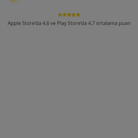
Avni Akyol Bulvarı, İstanbul
•
Harita
Özel Loca Tıp Merkezi
Bu uzman ilgili adres için online danışmanlık/takvim sunmuyor.
Apple Store’da 4,6 ve Play Store’da 4,7 ortalama puan
Randevu talep et
Op. Dr. Hakan Gürbüz
Kadın hastalıkları ve doğum
31 görüş
Cevizli No: 538, İstanbul
•
Harita
AYRINTILI ULTRASON & DETAYLI ULTRASON