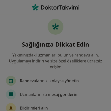
An
Kadın Hastalıkları Ve Doğum • Esenyurt, Istanbul
Filters
Sigorta
Harita
Kadın Hastalıkları Ve Doğum, Esenyurt,
Sağlığınıza Dikkat Edin
İstanbul
Yakınınızdaki uzmanları bulun ve randevu alın.
Uygulamayı indirin ve size özel özelliklere ücretsiz
erişin:
Randevularınızı kolayca yönetin
Uzmanlarınıza mesaj gönderin
Op. Dr. Burak Arslan
Kadın hastalıkları ve doğum
Bildirimleri alın