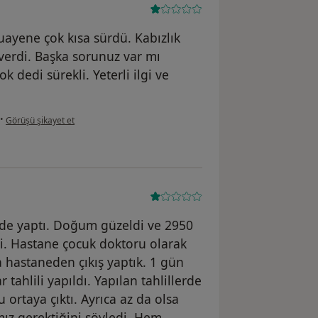
uayene çok kısa sürdü. Kabızlık
verdi. Başka sorunuz var mı
 dedi sürekli. Yeterli ilgi ve
kullanıcının görüşüne göre aa...a
•
Görüşü şikayet et
e yaptı. Doğum güzeldi ve 2950
i. Hastane çocuk doktoru olarak
hastaneden çıkış yaptık. 1 gün
 tahlili yapıldı. Yapılan tahlillerde
ortaya çıktı. Ayrıca az da olsa
mız gerektiğini söyledi. Hem