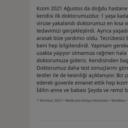
Kızım 2021 Ağustos da doğdu hastane 
kendisi ilk doktorumuzdur. 1 yaşa kadar s
virüse yakalandı doktorumuz en kısa s
tedavimizi gerçekleştirdi. Ayrıca yaş
arasak bize yardımcı oldu. Tecrübesiz
beni hep bilgilendirdi. Yapmam gereken
uzakta yaşıyor olmamıza rağmen hala 
doktorumuza gideriz. Kendisinden ba
Doktorumuz daha test sonuçlarını gör
testler ile de kesinliği açıklanıyor. Bi
ederek güvenle emanet ettik hep kızımı
İdilin anne ve babası Şeyda ve remzi b
7 Temmuz 2023
•
Medicana Konya Hastanesi
•
Randevu