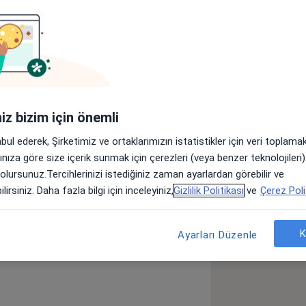
Adresler
Görüşler (21)
lar
iniz bizim için önemli
a Hastanesi'nde Çocuk Sağlığı Ve
abul ederek, Şirketimiz ve ortaklarımızın istatistikler için veri toplam
ık hizmeti vermektedir.
arınıza göre size içerik sunmak için çerezleri (veya benzer teknolojiler
 olursunuz.Tercihlerinizi istediğiniz zaman ayarlardan görebilir ve
 Hastalığı
Boğaz İltihabı
lirsiniz. Daha fazla bilgi için inceleyiniz,
Gizlilik Politikası
ve
Çerez Poli
e_diseases
K
Ayarları Düzenle