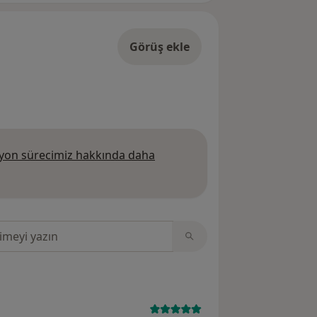
Görüş ekle
on sürecimiz hakkında daha
 daha fazla bilgi edinin
sinde ara