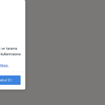
ak ve tarama
i) kullanmasına
tikası.
abul Et