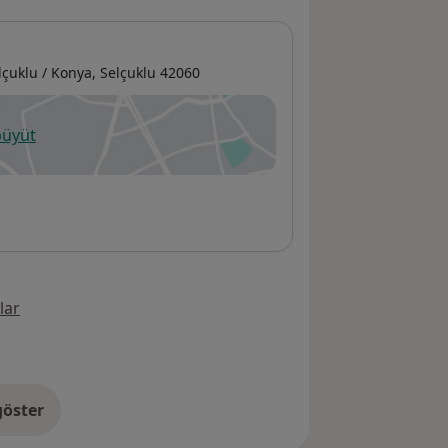
lçuklu / Konya,
Selçuklu
42060
büyüt
ni bir sekmede açılır
lar
öster
res hakkında