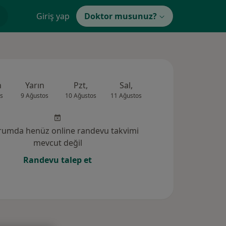
Giriş yap
Doktor musunuz?
n
Yarın
Pzt,
Sal,
Çar,
Per,
s
9 Ağustos
10 Ağustos
11 Ağustos
12 Ağustos
13 Ağus
rumda henüz online randevu takvimi
mevcut değil
Randevu talep et