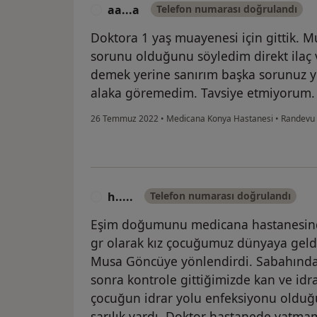
aa...a
Telefon numarası doğrulandı
A
Doktora 1 yaş muayenesi için gittik. M
sorunu olduğunu söyledim direkt ilaç 
demek yerine sanırım başka sorunuz yok
alaka göremedim. Tavsiye etmiyorum.
26 Temmuz 2022
•
Medicana Konya Hastanesi
•
Randevu
h.....
Telefon numarası doğrulandı
H
Eşim doğumunu medicana hastanesind
gr olarak kız çocuğumuz dünyaya geld
Musa Göncüye yönlendirdi. Sabahında 
sonra kontrole gittiğimizde kan ve idrar
çocuğun idrar yolu enfeksiyonu olduğu 
sarılık vardı. Doktor hastanede yatma