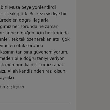
bizi Musa beye yönlendirdi
ık sık gittik. Bir kez rsv diye bir
ürede en doğru ilaçlarla
adığımız her sorunda ne zaman
 bir anne olduğum için her konuda
leri tek tek özenerek anlattı. Çok
yine en ufak sorunda
şkasının tanısına güvenemiyorum.
meden bile doğru tanıyı veriyor
z çok memnun kaldık. İçimiz rahat
zı. Allah kendisinden razı olsun.
ayrakcı.
kullanıcının görüşüne göre şe...ı
•
Görüşü şikayet et