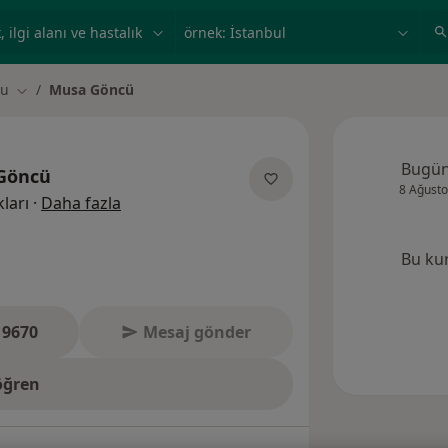
ilgi alanı ve hastalık, isim
örnek: İstanbul
lu
Musa Göncü
Şehir değiştir
Bugü
Göncü
8 Ağusto
uzmanliklar hakkinda
ları
·
Daha fazla
Bu ku
 9670
Mesaj gönder
öğren