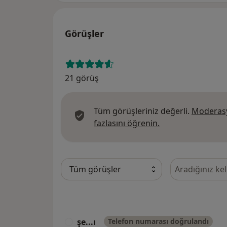
Görüşler
21 görüş
Tüm görüşleriniz değerli.
Moderasy
Görüşler hakkında
fazlasını öğrenin.
Görüşler içeri
şe...ı
Telefon numarası doğrulandı
Ş