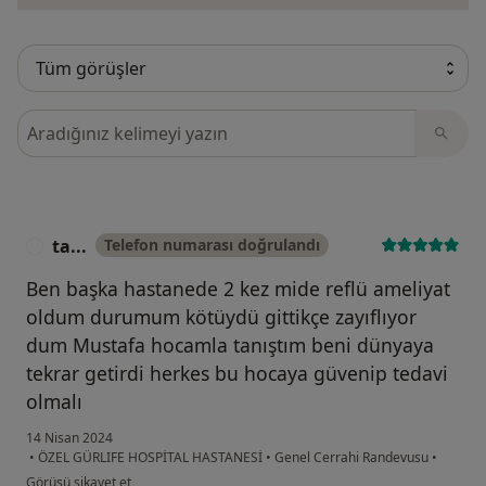
Görüşler içerisinde ara
ta...
Telefon numarası doğrulandı
T
Ben başka hastanede 2 kez mide reflü ameliyat
oldum durumum kötüydü gittikçe zayıflıyor
dum Mustafa hocamla tanıştım beni dünyaya
tekrar getirdi herkes bu hocaya güvenip tedavi
olmalı
14 Nisan 2024
•
ÖZEL GÜRLIFE HOSPİTAL HASTANESİ
•
Genel Cerrahi Randevusu
•
kullanıcının görüşüne göre ta...
Görüşü şikayet et