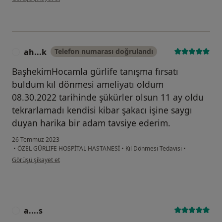
ah...k
Telefon numarası doğrulandı
A
BaşhekimHocamla gürlife tanışma fırsatı
buldum kıl dönmesi ameliyatı oldum
08.30.2022 tarihinde şükürler olsun 11 ay oldu
tekrarlamadı kendisi kibar şakacı işine saygı
duyan harika bir adam tavsiye ederim.
26 Temmuz 2023
•
ÖZEL GÜRLIFE HOSPİTAL HASTANESİ
•
Kıl Dönmesi Tedavisi
•
kullanıcının görüşüne göre ah...k
Görüşü şikayet et
a....s
A