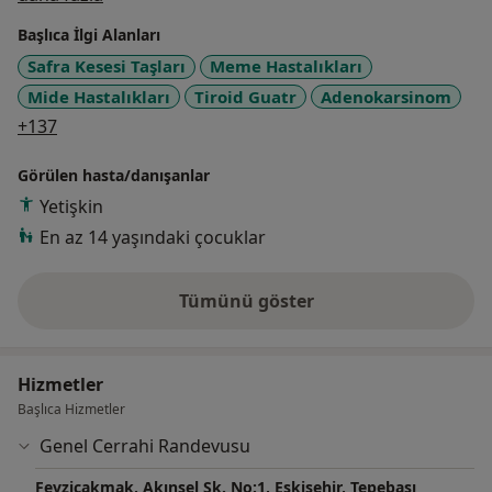
Başlıca İlgi Alanları
Safra Kesesi Taşları
Meme Hastalıkları
Mide Hastalıkları
Tiroid Guatr
Adenokarsinom
a11y_sr_more_diseases
+137
Görülen hasta/danışanlar
Yetişkin
En az 14 yaşındaki çocuklar
Tümünü göster
deneyim hakkında
Hizmetler
Başlıca Hizmetler
Genel Cerrahi Randevusu
Fevziçakmak, Akınsel Sk. No:1, Eskişehir, Tepebaşı