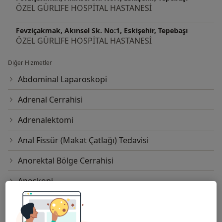
ÖZEL GÜRLIFE HOSPİTAL HASTANESİ
Fevziçakmak, Akınsel Sk. No:1, Eskişehir, Tepebaşı
ÖZEL GÜRLIFE HOSPİTAL HASTANESİ
Diğer Hizmetler
Abdominal Laparoskopi
Adrenal Cerrahisi
Adrenalektomi
Anal Fissür (Makat Çatlağı) Tedavisi
Anorektal Bölge Cerrahisi
Anoskopi
Apandisit Alınması
Apendektomi