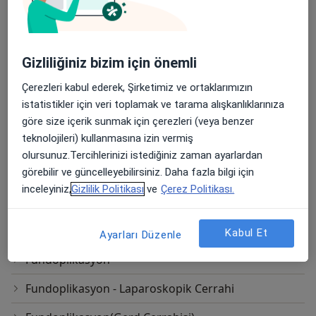
Asit Tedavisi
Bağırsak Kanseri Ameliyatı
Gizliliğiniz bizim için önemli
Böbrek Üstü Bezi Cerrahisi
Çerezleri kabul ederek, Şirketimiz ve ortaklarımızın
istatistikler için veri toplamak ve tarama alışkanlıklarınıza
Endokrin Cerrahisi
göre size içerik sunmak için çerezleri (veya benzer
teknolojileri) kullanmasına izin vermiş
Endoskopi
olursunuz.Tercihlerinizi istediğiniz zaman ayarlardan
Endoskopik Cerrahi
görebilir ve güncelleyebilirsiniz. Daha fazla bilgi için
inceleyiniz,
Gizlilik Politikası
ve
Çerez Politikası.
Frozen Biyopsi
Frozen İnceleme
Kabul Et
Ayarları Düzenle
Fundoplikasyon
Fundoplikasyon - Laparoskopik Cerrahi