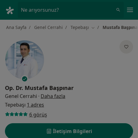
An
Ne arıyorsunuz?
Ana Sayfa
Genel Cerrahi
Tepebaşı
Mustafa Başpına
Şehir değiştir
Op. Dr.
Mustafa Başpınar
uzmanliklar hakkinda
Genel Cerrahi
·
Daha fazla
Tepebaşı
1 adres
6 görüş
İletişim Bilgileri