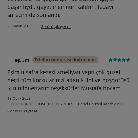
başarılıydı, gayet memnun kaldım, tedavi
sürecim de sonlandı.
kullanıcının görüşüne göre b....ç
25 Mayıs 2023
•
•
•
Görüşü şikayet et
eş...m
Telefon numarası doğrulandı
E
Eşimin safra kesesi ameliyatı yaptı çok güzel
geçti tüm korkularimzi atlattık ilgi ve hoşgörüşü
için minnettarım teşekkürler Mustafa hocam
13 Ocak 2023
•
ÖZEL GÜRLIFE HOSPİTAL HASTANESİ
•
Genel Cerrahi Randevusu
•
kullanıcının görüşüne göre eş...m
Görüşü şikayet et