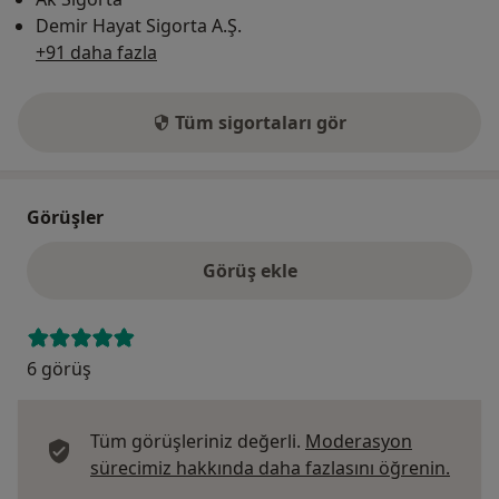
Demir Hayat Sigorta A.Ş.
+91 daha fazla
Tüm sigortaları gör
Görüşler
Görüş ekle
6 görüş
Tüm görüşleriniz değerli.
Moderasyon
Görüş
sürecimiz hakkında daha fazlasını öğrenin.