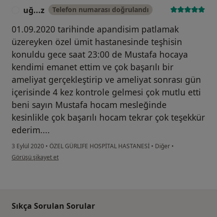
uğ...z
Telefon numarası doğrulandı
U
01.09.2020 tarihinde apandisim patlamak
üzereyken özel ümit hastanesinde teşhisin
konuldu gece saat 23:00 de Mustafa hocaya
kendimi emanet ettim ve çok başarılı bir
ameliyat gerçekleştirip ve ameliyat sonrası gün
içerisinde 4 kez kontrole gelmesi çok mutlu etti
beni sayın Mustafa hocam mesleğinde
kesinlikle çok başarılı hocam tekrar çok teşekkür
ederim....
3 Eylül 2020
•
ÖZEL GÜRLIFE HOSPİTAL HASTANESİ
•
Diğer
•
kullanıcının görüşüne göre uğ...z
Görüşü şikayet et
Sıkça Sorulan Sorular