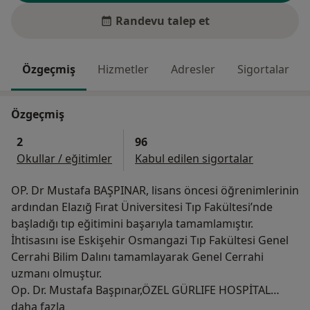
Randevu talep et
Özgeçmiş
Hizmetler
Adresler
Sigortalar
Özgeçmiş
2
96
Okullar / eğitimler
Kabul edilen sigortalar
OP. Dr Mustafa BAŞPINAR, lisans öncesi öğrenimlerinin
ardından Elazığ Fırat Üniversitesi Tıp Fakültesi’nde
başladığı tıp eğitimini başarıyla tamamlamıştır.
İhtisasını ise Eskişehir Osmangazi Tıp Fakültesi Genel
Cerrahi Bilim Dalını tamamlayarak Genel Cerrahi
uzmanı olmuştur.
Op. Dr. Mustafa Başpınar,ÖZEL GÜRLIFE HOSPİTAL
Hakkımda
HASTANESİ'nde hizmet vermektedir.
daha fazla