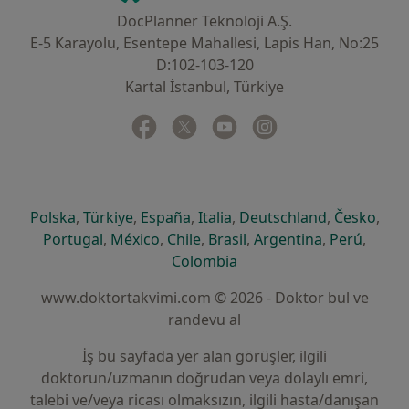
DocPlanner Teknoloji A.Ş.
E-5 Karayolu, Esentepe Mahallesi, Lapis Han, No:25
D:102-103-120
Kartal İstanbul, Türkiye
Facebook
yeni bir sekmede açılır
Twitter
yeni bir sekmede açılır
Youtube
yeni bir sekmede açılır
Instagram
yeni bir sekmede aç
yeni bir sekmede açılır
yeni bir sekmede açılır
yeni bir sekmede açılır
yeni bir sekmede açılır
yeni bir sek
yeni 
Polska
,
Türkiye
,
España
,
Italia
,
Deutschland
,
Česko
,
yeni bir sekmede açılır
yeni bir sekmede açılır
yeni bir sekmede açılır
yeni bir sekmede açılır
yeni bir sekm
yeni bi
Portugal
,
México
,
Chile
,
Brasil
,
Argentina
,
Perú
,
yeni bir sekmede açılır
Colombia
www.doktortakvimi.com © 2026 - Doktor bul ve
randevu al
İş bu sayfada yer alan görüşler, ilgili
doktorun/uzmanın doğrudan veya dolaylı emri,
talebi ve/veya ricası olmaksızın, ilgili hasta/danışan