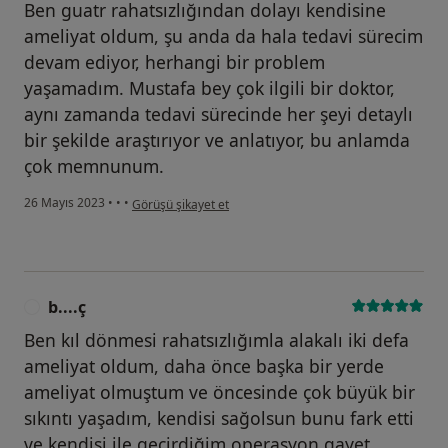
Ben guatr rahatsızlığından dolayı kendisine
ameliyat oldum, şu anda da hala tedavi sürecim
devam ediyor, herhangi bir problem
yaşamadım. Mustafa bey çok ilgili bir doktor,
aynı zamanda tedavi sürecinde her şeyi detaylı
bir şekilde araştırıyor ve anlatıyor, bu anlamda
çok memnunum.
kullanıcının görüşüne göre a....s
26 Mayıs 2023
•
•
•
Görüşü şikayet et
b....ç
B
Ben kıl dönmesi rahatsızlığımla alakalı iki defa
ameliyat oldum, daha önce başka bir yerde
ameliyat olmuştum ve öncesinde çok büyük bir
sıkıntı yaşadım, kendisi sağolsun bunu fark etti
ve kendisi ile geçirdiğim operasyon gayet