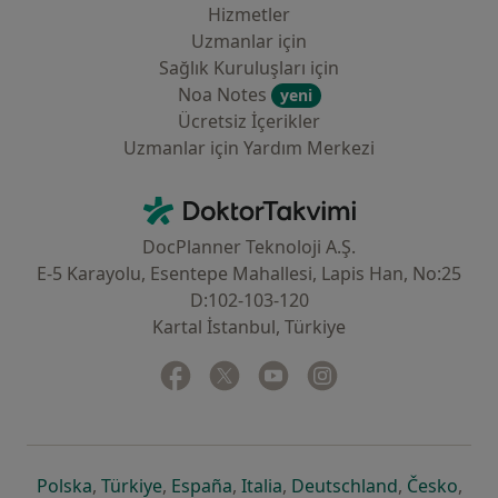
Hizmetler
Uzmanlar için
Sağlık Kuruluşları için
Noa Notes
yeni
Ücretsiz İçerikler
Uzmanlar için Yardım Merkezi
İletişim
DoktorTakvimi - Ana Sayfa
DocPlanner Teknoloji A.Ş.
E-5 Karayolu, Esentepe Mahallesi, Lapis Han, No:25
D:102-103-120
Kartal İstanbul, Türkiye
Facebook
yeni bir sekmede açılır
Twitter
yeni bir sekmede açılır
Youtube
yeni bir sekmede açılır
Instagram
yeni bir sekmede aç
yeni bir sekmede açılır
yeni bir sekmede açılır
yeni bir sekmede açılır
yeni bir sekmede açılır
yeni bir sek
yeni 
Polska
,
Türkiye
,
España
,
Italia
,
Deutschland
,
Česko
,