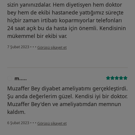
sizin yanınızdalar. Hem diyetisyen hem doktor
bey hem de ekibi hastanede yattığımız süreçte
hiçbir zaman irtibatı koparmıyorlar telefonları
24 saat açık bu da hasta için önemli. Kendisinin
mükemmel bir ekibi var.
kullanıcının görüşüne göre b.....
7 Şubat 2023
•
•
•
Görüşü şikayet et
m.....
M
Muzaffer Bey diyabet ameliyatımı gerçekleştirdi.
Şu anda değerlerim güzel. Kendisi iyi bir doktor.
Muzaffer Bey'den ve ameliyatımdan memnun
kaldım.
kullanıcının görüşüne göre m.....
6 Şubat 2023
•
•
•
Görüşü şikayet et