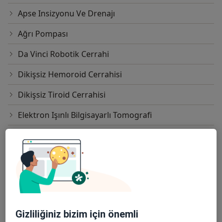
Apse Insizyonu Ve Drenajı
Ağrı Pompası
Da Vinci Robotik Cerrahi
Dikişsiz Hemoroid Cerrahisi
Dikişsiz Tiroid Cerrahisi
Elektron Işınlı Bilgisayarlı Tomografi
Endoskopik Cerrahi
Endovasküler Embolizasyon
Ercp(Endoskopik Retrograd Kolanjio
Pankreotografi)
Fundoplikasyon
Gizliliğiniz bizim için önemli