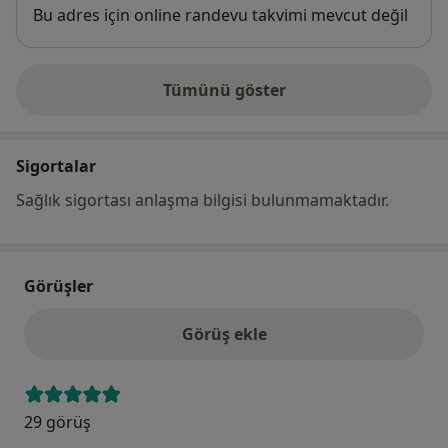
Uygunluk
Bu adres için online randevu takvimi mevcut değil
Tümünü göster
adres hakkında
Sigortalar
Sağlık sigortası anlaşma bilgisi bulunmamaktadır.
Görüşler
Görüş ekle
29 görüş