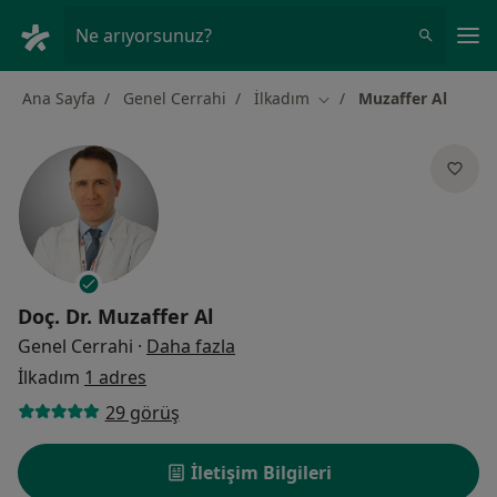
An
Ne arıyorsunuz?
Ana Sayfa
Genel Cerrahi
İlkadım
Muzaffer Al
Şehir değiştir
Doç. Dr.
Muzaffer Al
uzmanliklar hakkinda
Genel Cerrahi
·
Daha fazla
İlkadım
1 adres
29 görüş
İletişim Bilgileri