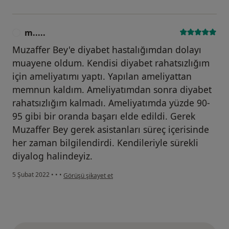
m.....
M
Muzaffer Bey'e diyabet hastalığımdan dolayı
muayene oldum. Kendisi diyabet rahatsızlığım
için ameliyatımı yaptı. Yapılan ameliyattan
memnun kaldım. Ameliyatımdan sonra diyabet
rahatsızlığım kalmadı. Ameliyatımda yüzde 90-
95 gibi bir oranda başarı elde edildi. Gerek
Muzaffer Bey gerek asistanları süreç içerisinde
her zaman bilgilendirdi. Kendileriyle sürekli
diyalog halindeyiz.
kullanıcının görüşüne göre m.....
5 Şubat 2022
•
•
•
Görüşü şikayet et