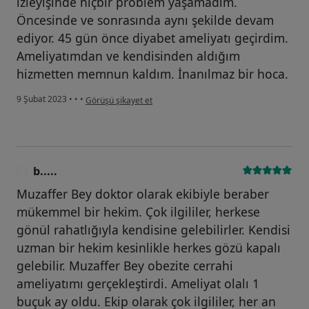
izleyişinde hiçbir problem yaşamadım.
Öncesinde ve sonrasında aynı şekilde devam
ediyor. 45 gün önce diyabet ameliyatı geçirdim.
Ameliyatımdan ve kendisinden aldığım
hizmetten memnun kaldım. İnanılmaz bir hoca.
kullanıcının görüşüne göre f.....
9 Şubat 2023
•
•
•
Görüşü şikayet et
b.....
B
Muzaffer Bey doktor olarak ekibiyle beraber
mükemmel bir hekim. Çok ilgililer, herkese
gönül rahatlığıyla kendisine gelebilirler. Kendisi
uzman bir hekim kesinlikle herkes gözü kapalı
gelebilir. Muzaffer Bey obezite cerrahi
ameliyatımı gerçekleştirdi. Ameliyat olalı 1
buçuk ay oldu. Ekip olarak çok ilgililer, her an