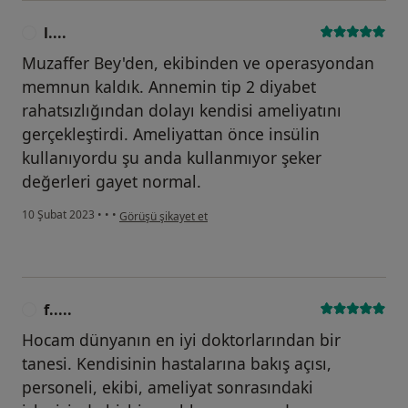
l....
L
Muzaffer Bey'den, ekibinden ve operasyondan
memnun kaldık. Annemin tip 2 diyabet
rahatsızlığından dolayı kendisi ameliyatını
gerçekleştirdi. Ameliyattan önce insülin
kullanıyordu şu anda kullanmıyor şeker
değerleri gayet normal.
kullanıcının görüşüne göre l....
10 Şubat 2023
•
•
•
Görüşü şikayet et
f.....
F
Hocam dünyanın en iyi doktorlarından bir
tanesi. Kendisinin hastalarına bakış açısı,
personeli, ekibi, ameliyat sonrasındaki