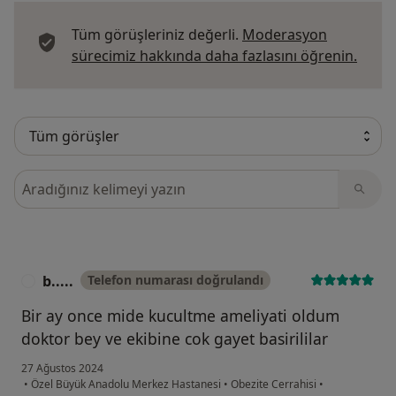
Tüm görüşleriniz değerli.
Moderasyon
Görüş
sürecimiz hakkında daha fazlasını öğrenin.
Görüşler içerisinde ara
b.....
Telefon numarası doğrulandı
B
Bir ay once mide kucultme ameliyati oldum
doktor bey ve ekibine cok gayet basirililar
27 Ağustos 2024
•
Özel Büyük Anadolu Merkez Hastanesi
•
Obezite Cerrahisi
•