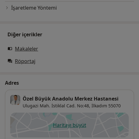
İşaretleme Yöntemi
Diğer içerikler
Makaleler
Röportaj
Adres
Özel Büyük Anadolu Merkez Hastanesi
Ulugazi Mah. İstiklal Cad. No:48,
İlkadım
55070
Haritayı büyüt
yeni bir sekmede açılır