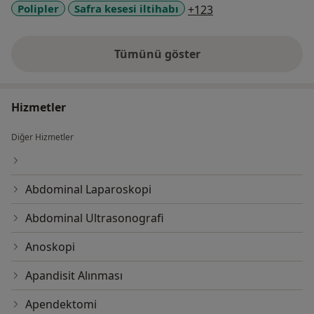
a11y_sr_more_dise
Polipler
Safra kesesi iltihabı
+123
Tümünü göster
deneyim hakkında
Hizmetler
Diğer Hizmetler
Abdominal Laparoskopi
Abdominal Ultrasonografi
Anoskopi
Apandisit Alınması
Apendektomi