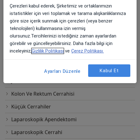
Fundoplikasyon - Laparoskopik Cerrahi
Çerezleri kabul ederek, Şirketimiz ve ortaklarımızın
istatistikler için veri toplamak ve tarama alışkanlıklarınıza
Fundoplikasyon(Gerd Cerrahisi)
göre size içerik sunmak için çerezleri (veya benzer
teknolojileri) kullanmasına izin vermiş
Gaita Testi
olursunuz.Tercihlerinizi istediğiniz zaman ayarlardan
Gaita Testleri Dışkı Testleri
görebilir ve güncelleyebilirsiniz. Daha fazla bilgi için
inceleyiniz,
Gizlilik Politikası
ve
Çerez Politikası.
Gastrik Bypass
Gastroskopi
Kabul Et
Ayarları Düzenle
Jackson Pratt Dren
Kolon Ve Rektum Cerrahisi
Küçük Cerrahiler
Laparoskopik Apendektomi
Laparoskopik Cerrahi