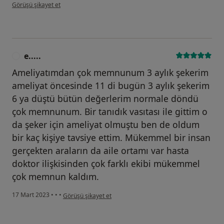
kullanıcının görüşüne göre b.....
Görüşü şikayet et
e.....
E
Ameliyatımdan çok memnunum 3 aylık şekerim
ameliyat öncesinde 11 di bugün 3 aylık şekerim
6 ya düştü bütün değerlerim normale döndü
çok memnunum. Bir tanıdık vasıtası ile gittim o
da şeker için ameliyat olmuştu ben de oldum
bir kaç kişiye tavsiye ettim. Mükemmel bir insan
gerçekten araların da aile ortamı var hasta
doktor ilişkisinden çok farklı ekibi mükemmel
çok memnun kaldım.
kullanıcının görüşüne göre e.....
17 Mart 2023
•
•
•
Görüşü şikayet et