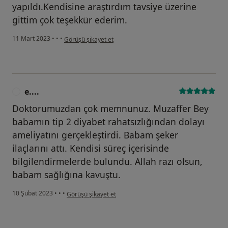
yapıldı.Kendisine araştırdım tavsiye üzerine
gittim çok teşekkür ederim.
kullanıcının görüşüne göre b.....
11 Mart 2023
•
•
•
Görüşü şikayet et
e....
E
Doktorumuzdan çok memnunuz. Muzaffer Bey
babamın tip 2 diyabet rahatsızlığından dolayı
ameliyatını gerçekleştirdi. Babam şeker
ilaçlarını attı. Kendisi süreç içerisinde
bilgilendirmelerde bulundu. Allah razı olsun,
babam sağlığına kavuştu.
kullanıcının görüşüne göre e....
10 Şubat 2023
•
•
•
Görüşü şikayet et