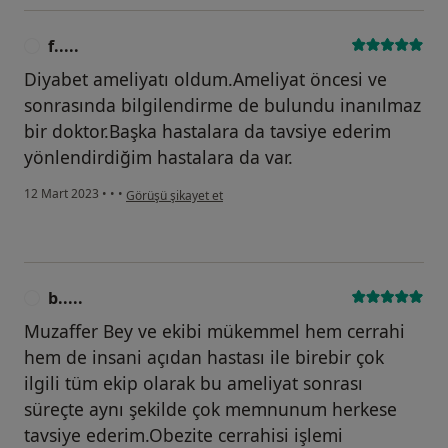
f.....
F
Diyabet ameliyatı oldum.Ameliyat öncesi ve
sonrasında bilgilendirme de bulundu inanılmaz
bir doktor.Başka hastalara da tavsiye ederim
yönlendirdiğim hastalara da var.
kullanıcının görüşüne göre f.....
12 Mart 2023
•
•
•
Görüşü şikayet et
b.....
B
Muzaffer Bey ve ekibi mükemmel hem cerrahi
hem de insani açıdan hastası ile birebir çok
ilgili tüm ekip olarak bu ameliyat sonrası
süreçte aynı şekilde çok memnunum herkese
tavsiye ederim.Obezite cerrahisi işlemi