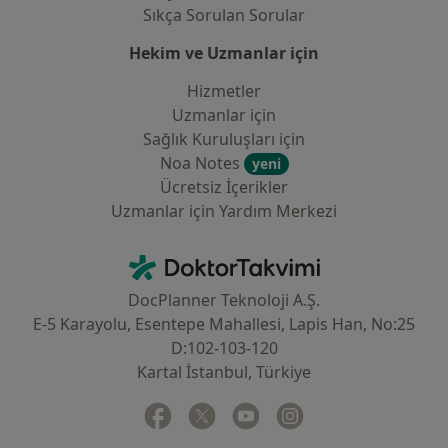
Sıkça Sorulan Sorular
Hekim ve Uzmanlar için
Hizmetler
Uzmanlar için
Sağlık Kuruluşları için
Noa Notes
yeni
Ücretsiz İçerikler
Uzmanlar için Yardım Merkezi
İletişim
DoktorTakvimi - Ana Sayfa
DocPlanner Teknoloji A.Ş.
E-5 Karayolu, Esentepe Mahallesi, Lapis Han, No:25
D:102-103-120
Kartal İstanbul, Türkiye
Facebook
yeni bir sekmede açılır
Twitter
yeni bir sekmede açılır
Youtube
yeni bir sekmede açılır
Instagram
yeni bir sekmede aç