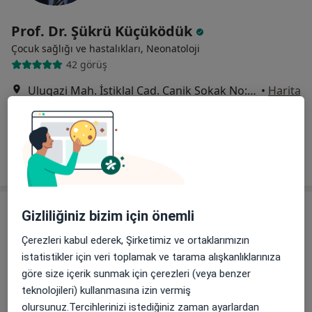
Prof. Dr. Şükrü Küçüködük
Çocuk sağlığı ve hastalıkları, Neonatoloji
42 görüş
Ulugazi Mah. İstiklal Cad. Canik Sokak No: 8/8 (İlkadım Belediyesi Açık Otopark Karşısı), Samsun
•
Harita
Prof.Dr.Şükrü Küçüködük Muayenehanesi
Bu uzman ilgili adres için online danışmanlık/takvim sunmuyor.
Randevu talep et
Gizliliğiniz bizim için önemli
Çerezleri kabul ederek, Şirketimiz ve ortaklarımızın
istatistikler için veri toplamak ve tarama alışkanlıklarınıza
göre size içerik sunmak için çerezleri (veya benzer
teknolojileri) kullanmasına izin vermiş
olursunuz.Tercihlerinizi istediğiniz zaman ayarlardan