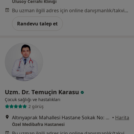
Ulusoy Cerrahi Kliniği
Bu uzman ilgili adres için online danışmanlık/takvim sunmuyor.
Randevu talep et
Uzm. Dr. Temuçin Karasu
Çocuk sağlığı ve hastalıkları
2 görüş
Altınyaprak Mahallesi Hastane Sokak No: 27, Bafra
•
Harita
Özel Medibafra Hastanesi
Bu uzman ilgili adres için online danışmanlık/takvim sunmuyor.