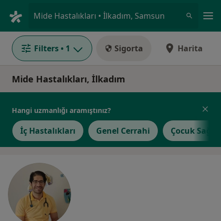
An
Mide Hastalıkları • İlkadım, Samsun
Filters
• 1
Sigorta
Harita
Mide Hastalıkları, İlkadım
Hangi uzmanlığı aramıştınız?
İç Hastalıkları
Genel Cerrahi
Çocuk Sağlığ