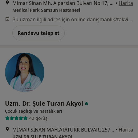
Mimar Sinan Mh. Alparslan Bulvarı No:17, Samsun
•
Harita
Medical Park Samsun Hastanesi
Bu uzman ilgili adres için online danışmanlık/takvim sunmuyor.
Randevu talep et
Uzm. Dr. Şule Turan Akyol
Çocuk sağlığı ve hastalıkları
42 görüş
MİMAR SİNAN MAH.ATATÜRK BULVARI 257/35 LOTUS EVLERİ, Atakum
•
Harita
UZM.DR ŞULE TURAN AKYOL