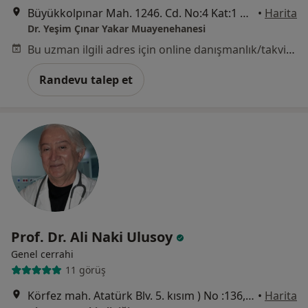
Büyükkolpınar Mah. 1246. Cd. No:4 Kat:1 Daire:3 Atakum, Samsun
•
Harita
Dr. Yeşim Çınar Yakar Muayenehanesi
Bu uzman ilgili adres için online danışmanlık/takvim sunmuyor.
Randevu talep et
Prof. Dr. Ali Naki Ulusoy
Genel cerrahi
11 görüş
Körfez mah. Atatürk Blv. 5. kısım ) No :136, Samsun
•
Harita