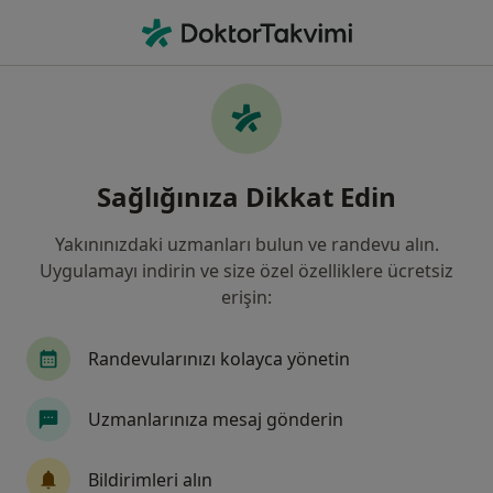
An
Üroloji • İlkadım, Samsun
Filters
Sigorta
Harita
İlkadım, Üroloji
Sağlığınıza Dikkat Edin
Yakınınızdaki uzmanları bulun ve randevu alın.
Uygulamayı indirin ve size özel özelliklere ücretsiz
erişin:
Randevularınızı kolayca yönetin
Op. Dr. İdris Kıvanç Cavıldak
Uzmanlarınıza mesaj gönderin
Üroloji
93 görüş
Bildirimleri alın