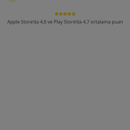
Hançerli Fatih Sultan Mehmet cad. No:155, Samsun
•
Harita
Samsun Özel Liv Hospital Hastanesi
Bu uzman ilgili adres için online danışmanlık/takvim sunmuyor.
Apple Store’da 4,6 ve Play Store’da 4,7 ortalama puan
Randevu talep et
Op. Dr. Çağlar Yıldırım
Üroloji
30 görüş
Hançerli Mahallesi F. Sultan Mehmet Caddesi No:155, İlkadım
•
Harita
Liv Hospital Samsun