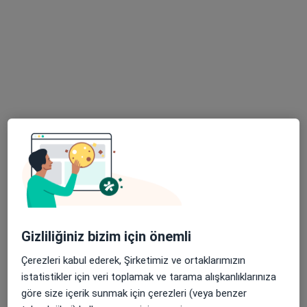
Op. Dr. Burak Yavuz
Kara
Üroloji
Bu kurumda online uygunluğu bulunan bir doktor veya uzman bulunamadı
Profili Gör
Gizliliğiniz bizim için önemli
Op. Dr. Burak Yavuz Kara
Çerezleri kabul ederek, Şirketimiz ve ortaklarımızın
istatistikler için veri toplamak ve tarama alışkanlıklarınıza
Üroloji
göre size içerik sunmak için çerezleri (veya benzer
14 görüş