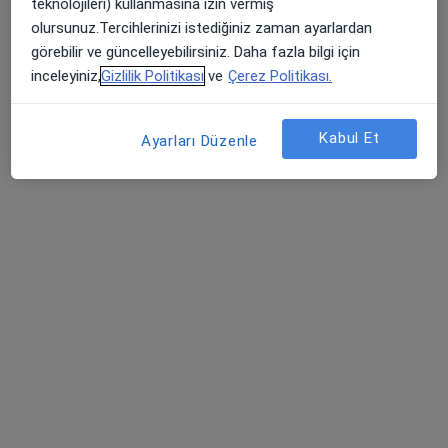
teknolojileri) kullanmasına izin vermiş
Altınyaprak Mahallesi Hastane Sokak No: 27, Bafra
•
Harita
olursunuz.Tercihlerinizi istediğiniz zaman ayarlardan
Özel Medibafra Hastanesi
görebilir ve güncelleyebilirsiniz. Daha fazla bilgi için
Bu uzman ilgili adres için online danışmanlık/takvim sunmuyor.
inceleyiniz,
Gizlilik Politikası
ve
Çerez Politikası.
Randevu talep et
Kabul Et
Ayarları Düzenle
Doç. Dr. Önder Çınar
Üroloji
10 görüş
Yenimahalle Mh, Şehit Mesut Birinci Cad. No:85, Canik
•
Harita