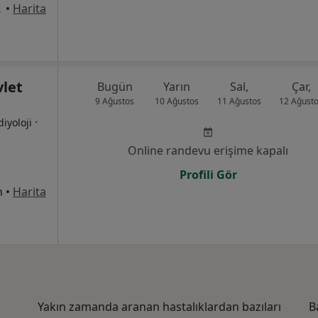
a, Bafra
•
Harita
let
Bugün
Yarın
Sal,
Çar,
9 Ağustos
10 Ağustos
11 Ağustos
12 Ağust
·
diyoloji
Online randevu erişime kapalı
Profili Gör
n
•
Harita
Yakın zamanda aranan hastalıklardan bazıları
B