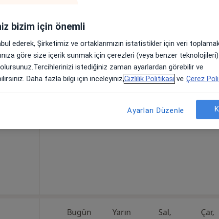
iniz bizim için önemli
Bugün
Yarın
Sal,
Çar,
abul ederek, Şirketimiz ve ortaklarımızın istatistikler için veri toplam
9 Ağustos
10 Ağustos
11 Ağustos
12 Ağust
arınıza göre size içerik sunmak için çerezleri (veya benzer teknolojiler
·
diyoloji
 olursunuz.Tercihlerinizi istediğiniz zaman ayarlardan görebilir ve
lirsiniz. Daha fazla bilgi için inceleyiniz,
Gizlilik Politikası
ve
Çerez Poli
Online randevu erişime kapalı
Profili Gör
ak No: 27, Bafra
•
Harita
K
Ayarları Düzenle
Bugün
Yarın
Sal,
Çar,