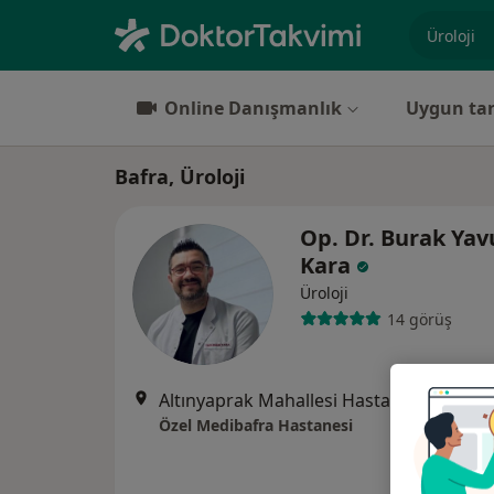
Uzmanlık, 
Online Danışmanlık
Uygun tar
Bafra, Üroloji
Op. Dr. Burak Yav
Kara
Üroloji
14 görüş
Altınyaprak Mahallesi Hastane Sok
Özel Medibafra Hastanesi