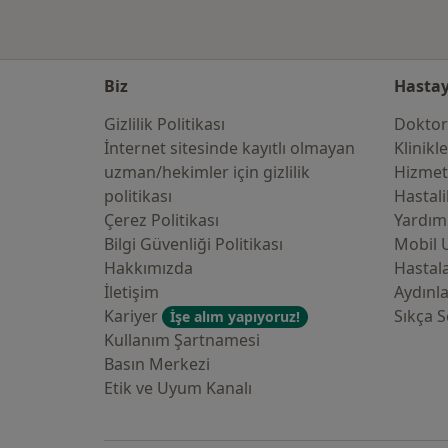
Biz
Hastay
Gizlilik Politikası
Doktor
İnternet sitesinde kayıtlı olmayan
Klinikl
uzman/hekimler i̇çin gizlilik
Hizmet
politikası
Hastali
Çerez Politikası
Yardım
Bilgi Güvenliği Politikası
Mobil 
Hakkımızda
Hastala
İletişim
Aydınl
Kariyer
Sıkça S
İşe alım yapıyoruz!
Kullanım Şartnamesi
Basın Merkezi
Etik ve Uyum Kanalı