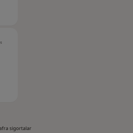
Per,
Cum,
Cmt,
os
13 Ağustos
14 Ağustos
15 Ağustos
afra sigortalar