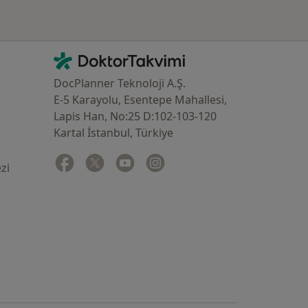
İletişim
DoktorTakvimi - Ana Sayfa
DocPlanner Teknoloji A.Ş.
E-5 Karayolu, Esentepe Mahallesi,
Lapis Han, No:25 D:102-103-120
Kartal İstanbul, Türkiye
Facebook
yeni bir sekmede açılır
Twitter
yeni bir sekmede açılır
Youtube
yeni bir sekmede açılır
Instagram
yeni bir sekmede açılır
zi