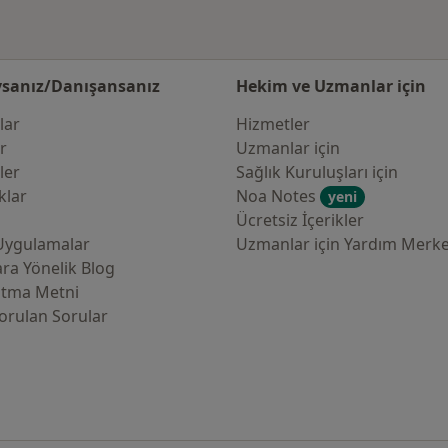
sanız/Danışansanız
Hekim ve Uzmanlar için
lar
Hizmetler
er
Uzmanlar için
ler
Sağlık Kuruluşları için
klar
Noa Notes
yeni
Ücretsiz İçerikler
Uygulamalar
Uzmanlar için Yardım Merke
ra Yönelik Blog
atma Metni
orulan Sorular