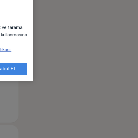
Per,
Cum,
Cmt,
ak ve tarama
os
13 Ağustos
14 Ağustos
15 Ağustos
i) kullanmasına
tikası.
abul Et
Per,
Cum,
Cmt,