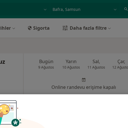
ilgi alanı ve hastalık, isim
örnek: İstanbul
ihler
Sigorta
Daha fazla filtre
uz
Bugün
Yarın
Sal,
Çar,
9 Ağustos
10 Ağustos
11 Ağustos
12 Ağust
Online randevu erişime kapalı
Randevu talep et
ak No: 27, Bafra
•
Harita