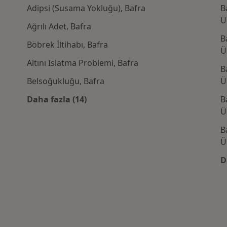
Adipsi (Susama Yokluğu), Bafra
B
Ü
Ağrılı Adet, Bafra
B
Böbrek İltihabı, Bafra
Ü
Altını Islatma Problemi, Bafra
B
Belsoğukluğu, Bafra
Ü
Daha fazla (14)
B
Kategoride daha fazlası: Yakın zamanda a
Ü
B
Ü
D