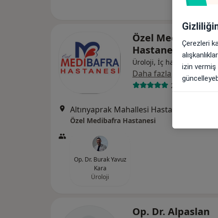
Gizliliğ
Özel Medibafra
Çerezleri k
Hastanesi
alışkanlıkl
Üroloji, İç hastalıkları, Kar
izin vermiş
Daha fazla
güncelleyebi
29 görüş
Altınyaprak Mahallesi Hastane Sok
Özel Medibafra Hastanesi
Op. Dr. Burak Yavuz
Kara
Üroloji
Op. Dr. Alpaslan