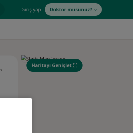
Giriş yap
Doktor musunuz?
Per,
Cum,
Cmt,
Haritayı Genişlet
os
13 Ağustos
14 Ağustos
15 Ağustos