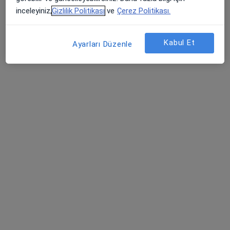
Altınyaprak Mahallesi Hastane Sokak No: 27, Bafra
•
Harita
inceleyiniz,
Gizlilik Politikası
ve
Çerez Politikası.
Özel Medibafra Hastanesi
Bu uzman ilgili adres için online danışmanlık/takvim sunmuyor.
Kabul Et
Ayarları Düzenle
Randevu talep et
Doç. Dr. Önder Çınar
Üroloji
10 görüş
Yenimahalle Mh, Şehit Mesut Birinci Cad. No:85, Canik
•
Harita