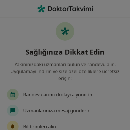
An
Üroloji • Samsun, Samsun
Filters
Sigorta
Harita
Samsun, Üroloji
Sağlığınıza Dikkat Edin
Yakınınızdaki uzmanları bulun ve randevu alın.
Uygulamayı indirin ve size özel özelliklere ücretsiz
erişin:
Randevularınızı kolayca yönetin
Op. Dr. İdris Kıvanç Cavıldak
Uzmanlarınıza mesaj gönderin
Üroloji
93 görüş
Bildirimleri alın