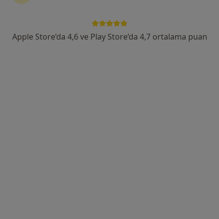
Hançerli Fatih Sultan Mehmet cad. No:155, Samsun
•
Harita
Samsun Özel Liv Hospital Hastanesi
Bu uzman ilgili adres için online danışmanlık/takvim sunmuyor.
Apple Store’da 4,6 ve Play Store’da 4,7 ortalama puan
Randevu talep et
Op. Dr. Çağlar Yıldırım
Üroloji
30 görüş
Hançerli Mahallesi F. Sultan Mehmet Caddesi No:155, İlkadım
•
Harita
Liv Hospital Samsun