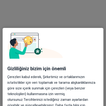
Op. Dr. Burak Yavuz
Kara
Üroloji
Bu kurumda online uygunluğu bulunan bir doktor veya uzman bulunamadı
Profili Gör
Gizliliğiniz bizim için önemli
Çerezleri kabul ederek, Şirketimiz ve ortaklarımızın
istatistikler için veri toplamak ve tarama alışkanlıklarınıza
göre size içerik sunmak için çerezleri (veya benzer
Op. Dr. Burak Yavuz Kara
teknolojileri) kullanmasına izin vermiş
Üroloji
olursunuz.Tercihlerinizi istediğiniz zaman ayarlardan
14 görüş
görebilir ve güncelleyebilirsiniz. Daha fazla bilgi için