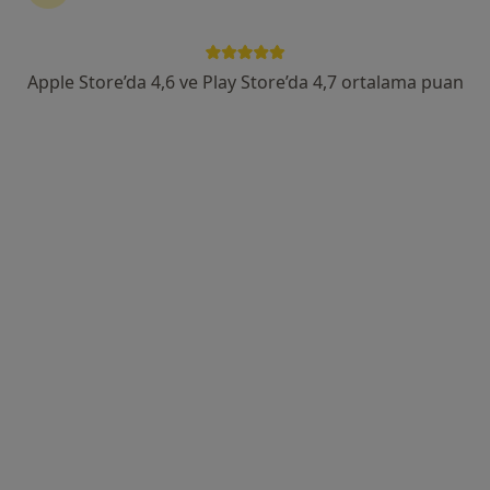
Op. Dr. Merve Karamahmutoğlu Cavıldak
Apple Store’da 4,6 ve Play Store’da 4,7 ortalama puan
Kadın hastalıkları ve doğum
229 görüş
Mimar Sinan Mahallesi, Atatürk Bulvarı, No:257, Lotus Evleri, Kat:1, Daire:1, Atakum, Samsun, Samsun
•
Harita
Merve Karamahmutoğlu Cavıldak Kliniği
Bu uzman ilgili adres için online danışmanlık/takvim sunmuyor.
Randevu talep et