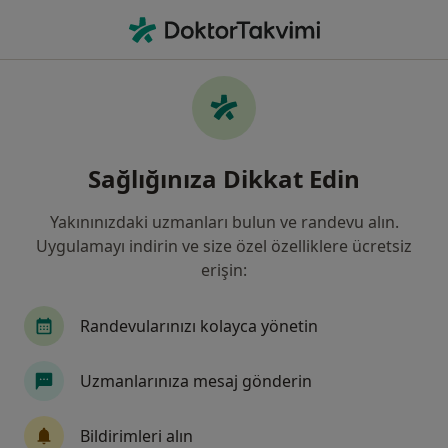
An
Karın Ağrısı • İlkadım, Samsun
Filters
• 1
Sigorta
Harita
Karın Ağrısı, İlkadım
Sağlığınıza Dikkat Edin
Yakınınızdaki uzmanları bulun ve randevu alın.
Hangi uzmanlığı aramıştınız?
Uygulamayı indirin ve size özel özelliklere ücretsiz
İç Hastalıkları
Kadın Hastalıkları Ve Doğum
erişin:
Randevularınızı kolayca yönetin
Uzmanlarınıza mesaj gönderin
Bildirimleri alın