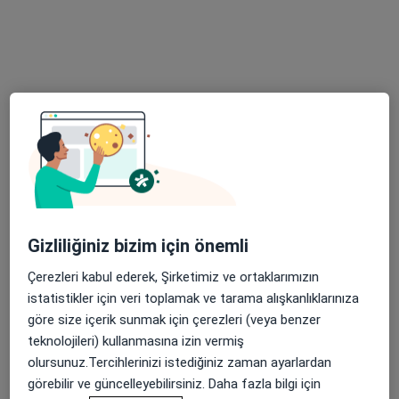
Çocuk sağlığı ve hastalıkları
301 görüş
Cumhuriyet mh no:38 Kapı no:2 Kat:5 D:16 Yavuztuna Center, Samsun
•
Harita
Çocuk Hekiminiz Uzm. Dr. Serdar Pop Muayenehanesi
Bu uzman ilgili adres için online danışmanlık/takvim sunmuyor.
Randevu talep et
Gizliliğiniz bizim için önemli
Çerezleri kabul ederek, Şirketimiz ve ortaklarımızın
istatistikler için veri toplamak ve tarama alışkanlıklarınıza
göre size içerik sunmak için çerezleri (veya benzer
teknolojileri) kullanmasına izin vermiş
Doç. Dr. Mehtap Kılıç
olursunuz.Tercihlerinizi istediğiniz zaman ayarlardan
görebilir ve güncelleyebilirsiniz. Daha fazla bilgi için
Çocuk alerjisi, Çocuk i̇mmünolojisi, Çocuk sağlığı ve