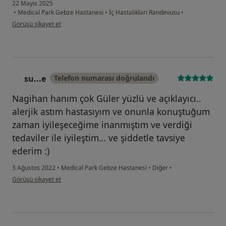
22 Mayıs 2025
•
Medical Park Gebze Hastanesi
•
İç Hastalıkları Randevusu
•
kullanıcının görüşüne göre s.....
Görüşü şikayet et
su...e
Telefon numarası doğrulandı
S
Nagihan hanım çok Güler yüzlü ve açıklayıcı..
alerjik astım hastasıyım ve onunla konuştuğum
zaman iyileşeceğime inanmıştım ve verdiği
tedaviler ile iyileştim… ve şiddetle tavsiye
ederim :)
3 Ağustos 2022
•
Medical Park Gebze Hastanesi
•
Diğer
•
kullanıcının görüşüne göre su...e
Görüşü şikayet et