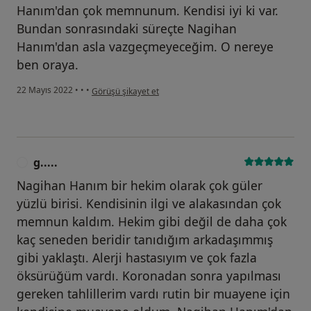
Hanım'dan çok memnunum. Kendisi iyi ki var.
Bundan sonrasındaki süreçte Nagihan
Hanım'dan asla vazgeçmeyeceğim. O nereye
ben oraya.
kullanıcının görüşüne göre m.....
22 Mayıs 2022
•
•
•
Görüşü şikayet et
g.....
G
Nagihan Hanım bir hekim olarak çok güler
yüzlü birisi. Kendisinin ilgi ve alakasından çok
memnun kaldım. Hekim gibi değil de daha çok
kaç seneden beridir tanıdığım arkadaşımmış
gibi yaklaştı. Alerji hastasıyım ve çok fazla
öksürüğüm vardı. Koronadan sonra yapılması
gereken tahlillerim vardı rutin bir muayene için