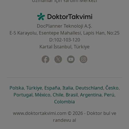
Uzmanlar için Yardım Merkezi
İletişim
DoktorTakvimi - Ana Sayfa
DocPlanner Teknoloji A.Ş.
E-5 Karayolu, Esentepe Mahallesi, Lapis Han, No:25
D:102-103-120
Kartal İstanbul, Türkiye
Facebook
yeni bir sekmede açılır
Twitter
yeni bir sekmede açılır
Youtube
yeni bir sekmede açılır
Instagram
yeni bir sekmede aç
yeni bir sekmede açılır
yeni bir sekmede açılır
yeni bir sekmede açılır
yeni bir sekmede açılır
yeni bir sek
yeni 
Polska
,
Türkiye
,
España
,
Italia
,
Deutschland
,
Česko
,
yeni bir sekmede açılır
yeni bir sekmede açılır
yeni bir sekmede açılır
yeni bir sekmede açılır
yeni bir sekm
yeni bi
Portugal
,
México
,
Chile
,
Brasil
,
Argentina
,
Perú
,
yeni bir sekmede açılır
Colombia
www.doktortakvimi.com © 2026 - Doktor bul ve
randevu al