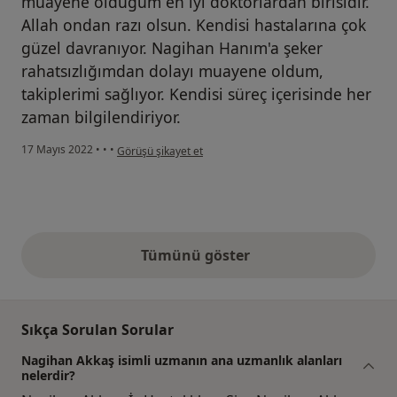
muayene olduğum en iyi doktorlardan birisidir.
Allah ondan razı olsun. Kendisi hastalarına çok
güzel davranıyor. Nagihan Hanım'a şeker
rahatsızlığımdan dolayı muayene oldum,
takiplerimi sağlıyor. Kendisi süreç içerisinde her
zaman bilgilendiriyor.
kullanıcının görüşüne göre h.....
17 Mayıs 2022
•
•
•
Görüşü şikayet et
Tümünü göster
yukarıdaki görüşler
Sıkça Sorulan Sorular
Nagihan Akkaş isimli uzmanın ana uzmanlık alanları
nelerdir?