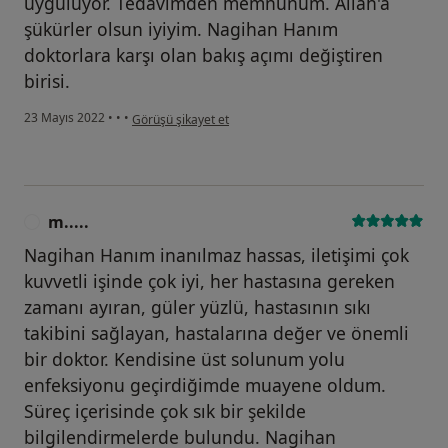
uyguluyor. Tedavimden memnunum. Allah'a
şükürler olsun iyiyim. Nagihan Hanım
doktorlara karşı olan bakış açımı değiştiren
birisi.
kullanıcının görüşüne göre k.....
23 Mayıs 2022
•
•
•
Görüşü şikayet et
m.....
M
Nagihan Hanım inanılmaz hassas, iletişimi çok
kuvvetli işinde çok iyi, her hastasına gereken
zamanı ayıran, güler yüzlü, hastasının sıkı
takibini sağlayan, hastalarına değer ve önemli
bir doktor. Kendisine üst solunum yolu
enfeksiyonu geçirdiğimde muayene oldum.
Süreç içerisinde çok sık bir şekilde
bilgilendirmelerde bulundu. Nagihan