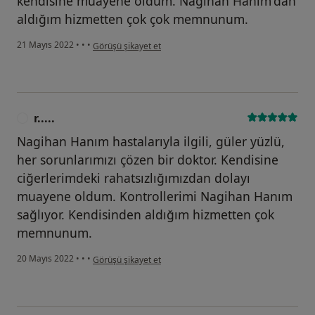
kendisine muayene oldum. Nagihan Hanım'dan
aldığım hizmetten çok çok memnunum.
kullanıcının görüşüne göre g.....
21 Mayıs 2022
•
•
•
Görüşü şikayet et
r.....
R
Nagihan Hanım hastalarıyla ilgili, güler yüzlü,
her sorunlarımızı çözen bir doktor. Kendisine
ciğerlerimdeki rahatsızlığımızdan dolayı
muayene oldum. Kontrollerimi Nagihan Hanım
sağlıyor. Kendisinden aldığım hizmetten çok
memnunum.
kullanıcının görüşüne göre r.....
20 Mayıs 2022
•
•
•
Görüşü şikayet et