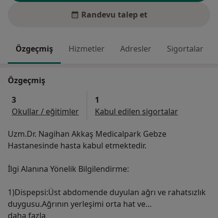
Randevu talep et
Özgeçmiş
Hizmetler
Adresler
Sigortalar
Özgeçmiş
3
1
Okullar / eğitimler
Kabul edilen sigortalar
Uzm.Dr. Nagihan Akkaş Medicalpark Gebze
Hastanesinde hasta kabul etmektedir.
İlgi Alanına Yönelik Bilgilendirme:
1)Dispepsi:Üst abdomende duyulan ağrı ve rahatsızlık
duygusu.Ağrının yerleşimi orta hat ve
Hakkımda
çevresidir,yalnızca sağ ve sol abdomende lokalize ağrı
daha fazla