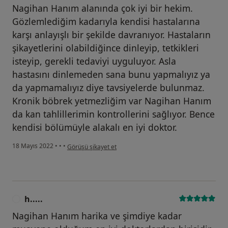
Nagihan Hanım alanında çok iyi bir hekim.
Gözlemlediğim kadarıyla kendisi hastalarına
karşı anlayışlı bir şekilde davranıyor. Hastaların
şikayetlerini olabildiğince dinleyip, tetkikleri
isteyip, gerekli tedaviyi uyguluyor. Asla
hastasını dinlemeden sana bunu yapmalıyız ya
da yapmamalıyız diye tavsiyelerde bulunmaz.
Kronik böbrek yetmezliğim var Nagihan Hanım
da kan tahlillerimin kontrollerini sağlıyor. Bence
kendisi bölümüyle alakalı en iyi doktor.
kullanıcının görüşüne göre t.....
18 Mayıs 2022
•
•
•
Görüşü şikayet et
h.....
H
Nagihan Hanım harika ve şimdiye kadar