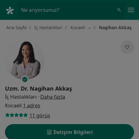
An
Ne arıyorsunuz?
Ana Sayfa
İç Hastalıkları
Kocaeli
Nagihan Akkaş
Şehir değiştir
Uzm. Dr.
Nagihan Akkaş
uzmanliklar hakkinda
İç Hastalıkları
·
Daha fazla
Kocaeli
1 adres
11 görüş
İletişim Bilgileri