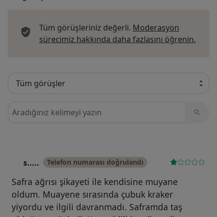
Tüm görüşleriniz değerli.
Moderasyon
Görüş
sürecimiz hakkında daha fazlasını öğrenin.
Görüşler içerisinde ara
s.....
Telefon numarası doğrulandı
S
Safra ağrısı şikayeti ile kendisine muyane
oldum. Muayene sırasında çubuk kraker
yiyordu ve ilgili davranmadı. Saframda taş