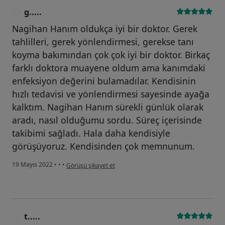
g.....
G
Nagihan Hanım oldukça iyi bir doktor. Gerek
tahlilleri, gerek yönlendirmesi, gerekse tanı
koyma bakımından çok çok iyi bir doktor. Birkaç
farklı doktora muayene oldum ama kanımdaki
enfeksiyon değerini bulamadılar. Kendisinin
hızlı tedavisi ve yönlendirmesi sayesinde ayağa
kalktım. Nagihan Hanım sürekli günlük olarak
aradı, nasıl olduğumu sordu. Süreç içerisinde
takibimi sağladı. Hala daha kendisiyle
görüşüyoruz. Kendisinden çok memnunum.
kullanıcının görüşüne göre g.....
19 Mayıs 2022
•
•
•
Görüşü şikayet et
t.....
T