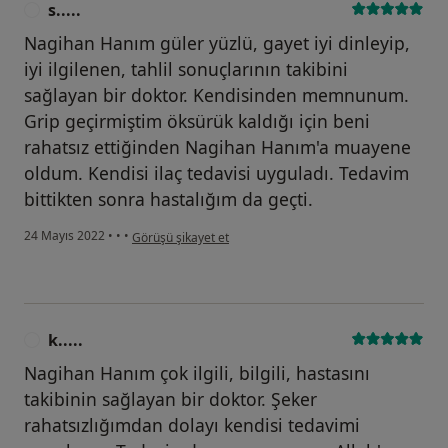
s.....
S
Nagihan Hanım güler yüzlü, gayet iyi dinleyip,
iyi ilgilenen, tahlil sonuçlarının takibini
sağlayan bir doktor. Kendisinden memnunum.
Grip geçirmiştim öksürük kaldığı için beni
rahatsız ettiğinden Nagihan Hanım'a muayene
oldum. Kendisi ilaç tedavisi uyguladı. Tedavim
bittikten sonra hastalığım da geçti.
kullanıcının görüşüne göre s.....
24 Mayıs 2022
•
•
•
Görüşü şikayet et
k.....
K
Nagihan Hanım çok ilgili, bilgili, hastasını
takibinin sağlayan bir doktor. Şeker
rahatsızlığımdan dolayı kendisi tedavimi