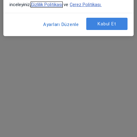
inceleyiniz,
Gizlilik Politikası
ve
Çerez Politikası.
Kabul Et
Ayarları Düzenle
Uzm. Dyt. Dilara Turan
Diyetisyen
115 görüş
Adres 1
Adres 2
Adres 3
Online
Merkez Mahallesi Mareşal Fevzi Çakmak Caddesi No 28B Kat 2 Kahvecioğlu İş Merkezi (Gölcük Kaymakamlık Binası Karşısı), Kocaeli
•
Harita
Andulasyon Terapi Sistemi
Bu uzman ilgili adres için online danışmanlık/takvim sunmuyor.
Randevu talep et