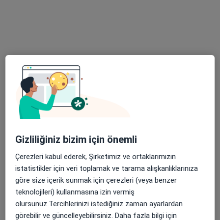
Dyt. Selda Gülşen Ocak
Diyetisyen
99 görüş
Adres
Online
Alikahya Fatih Mah. Horasan Cd. No:29 Kat:1 Daire:1, Kocaeli
•
Harita
Gizliliğiniz bizim için önemli
Diyetisyen Selda Gülşen Ocak
Çerezleri kabul ederek, Şirketimiz ve ortaklarımızın
Bu uzman ilgili adres için online danışmanlık/takvim sunmuyor.
istatistikler için veri toplamak ve tarama alışkanlıklarınıza
göre size içerik sunmak için çerezleri (veya benzer
Randevu talep et
teknolojileri) kullanmasına izin vermiş
olursunuz.Tercihlerinizi istediğiniz zaman ayarlardan
görebilir ve güncelleyebilirsiniz. Daha fazla bilgi için