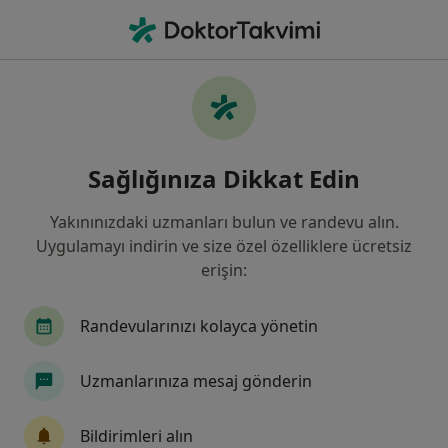
An
Aşırı Kilo Alımı • Kocaeli Province, Türkiye
Filters
• 1
Sigorta
Harita
Aşırı Kilo Alımı, Kocaeli
Sağlığınıza Dikkat Edin
Yakınınızdaki uzmanları bulun ve randevu alın.
Hangi uzmanlığı aramıştınız?
Uygulamayı indirin ve size özel özelliklere ücretsiz
Diyetisyen
İç Hastalıkları
Endokrinoloji V
erişin:
Randevularınızı kolayca yönetin
Uzmanlarınıza mesaj gönderin
Bildirimleri alın