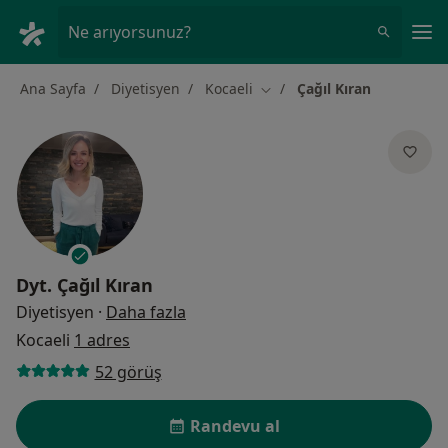
An
Ne arıyorsunuz?
Ana Sayfa
Diyetisyen
Kocaeli
Çağıl Kıran
Şehir değiştir
Dyt.
Çağıl Kıran
uzmanliklar hakkinda
Diyetisyen
·
Daha fazla
Kocaeli
1 adres
52 görüş
Randevu al