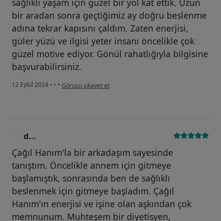
sağlıklı yaşam için güzel bir yol kat ettik. Uzun
bir aradan sonra geçtiğimiz ay doğru beslenme
adına tekrar kapısını çaldım. Zaten enerjisi,
güler yüzü ve ilgisi yeter insanı öncelikle çok
güzel motive ediyor. Gönül rahatlığıyla bilgisine
başvurabilirsiniz.
kullanıcının görüşüne göre b...
12 Eylül 2024
•
•
•
Görüşü şikayet et
d...
D
Çağıl Hanım'la bir arkadaşım sayesinde
tanıştım. Öncelikle annem için gitmeye
başlamıştık, sonrasında ben de sağlıklı
beslenmek için gitmeye başladım. Çağıl
Hanım'ın enerjisi ve işine olan aşkından çok
memnunum. Muhteşem bir diyetisyen,