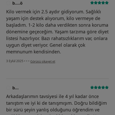
b....ö
B
Kilo vermek için 2.5 aydır gidiyorum. Sağlıklı
yaşam için destek alıyorum, kilo vermeye de
başladım. 1-2 kilo daha verdikten sonra koruma
dönemine geçeceğim. Yaşam tarzıma göre diyet
listesi hazırlıyor. Bazı rahatsızlıklarım var, onlara
uygun diyet veriyor. Genel olarak çok
memnunum kendisinden.
kullanıcının görüşüne göre b....ö
3 Eylül 2025
•
•
•
Görüşü şikayet et
b...
B
Arkadaşlarımın tavsiyesi ile 4 yıl kadar önce
tanıştım ve iyi ki de tanışmışım. Doğru bildiğim
bir sürü şeyin yanlış olduğunu öğrendim ve