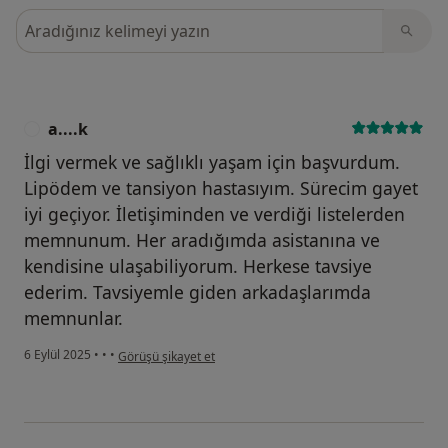
Görüşler içerisinde ara
a....k
A
İlgi vermek ve sağlıklı yaşam için başvurdum.
Lipödem ve tansiyon hastasıyım. Sürecim gayet
iyi geçiyor. İletişiminden ve verdiği listelerden
memnunum. Her aradığımda asistanına ve
kendisine ulaşabiliyorum. Herkese tavsiye
ederim. Tavsiyemle giden arkadaşlarımda
memnunlar.
kullanıcının görüşüne göre a....k
6 Eylül 2025
•
•
•
Görüşü şikayet et