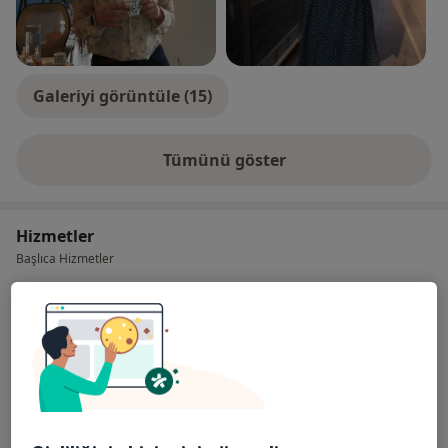
Galeriyi görüntüle (15)
Tümünü göster
deneyim hakkında
Hizmetler
Başlıca Hizmetler
Online Diyet
Osman Yılmaz Mahallesi İstanbul
Ücretler Hakkında
Caddesi İstanbul Cadde Plaza No:28
Kat:1 Daire 8, Kocaeli
Çağıl Kıran Beslenme ve Diyet Merkezi
Ücretler Hakkında