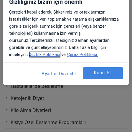
Gizliliğiniz bizim için önemli
Online Danışmanlık
Çerezleri kabul ederek, Şirketimiz ve ortaklarımızın
Diğer Hizmetler
istatistikler için veri toplamak ve tarama alışkanlıklarınıza
Alkali Diyet
göre size içerik sunmak için çerezleri (veya benzer
teknolojileri) kullanmasına izin vermiş
Diyabet Diyeti
olursunuz.Tercihlerinizi istediğiniz zaman ayarlardan
görebilir ve güncelleyebilirsiniz. Daha fazla bilgi için
Enteral Beslenme
inceleyiniz,
Gizlilik Politikası
ve
Çerez Politikası.
Gaps Diyeti
Kabul Et
Gebelik Ve Emziklilikte Beslenme
Ayarları Düzenle
Hastalıklarda Beslenme
Ketojenik Diyet
Kilo Alma Diyetleri
Kişiye Özel Beslenme Programları