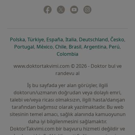
Facebook
yeni bir sekmede açılır
Twitter
yeni bir sekmede açılır
Youtube
yeni bir sekmede açılır
Instagram
yeni bir sekmede aç
yeni bir sekmede açılır
yeni bir sekmede açılır
yeni bir sekmede açılır
yeni bir sekmede açılır
yeni bir sek
yeni 
Polska
,
Türkiye
,
España
,
Italia
,
Deutschland
,
Česko
,
yeni bir sekmede açılır
yeni bir sekmede açılır
yeni bir sekmede açılır
yeni bir sekmede açılır
yeni bir sekm
yeni bi
Portugal
,
México
,
Chile
,
Brasil
,
Argentina
,
Perú
,
yeni bir sekmede açılır
Colombia
www.doktortakvimi.com © 2026 - Doktor bul ve
randevu al
İş bu sayfada yer alan görüşler, ilgili
doktorun/uzmanın doğrudan veya dolaylı emri,
talebi ve/veya ricası olmaksızın, ilgili hasta/danışan
tarafından bağımsız olarak yazılmaktadır. Bu web
sitesinin temel amacı, sağlık alanında kamuoyunun
daha iyi bilgilenmesini sağlamaktır.
DoktorTakvimi.com bir başvuru hizmeti değildir ve