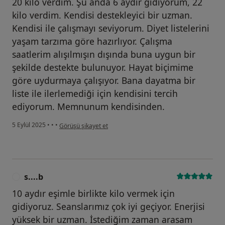
20 kilo verdim. Şu anda 6 aydır gidiyorum, 22
kilo verdim. Kendisi destekleyici bir uzman.
Kendisi ile çalışmayı seviyorum. Diyet listelerini
yaşam tarzıma göre hazırlıyor. Çalışma
saatlerim alışılmışın dışında buna uygun bir
şekilde destekte bulunuyor. Hayat biçimime
göre uydurmaya çalışıyor. Bana dayatma bir
liste ile ilerlemediği için kendisini tercih
ediyorum. Memnunum kendisinden.
kullanıcının görüşüne göre b....ç
5 Eylül 2025
•
•
•
Görüşü şikayet et
s....b
S
10 aydır eşimle birlikte kilo vermek için
gidiyoruz. Seanslarımız çok iyi geçiyor. Enerjisi
yüksek bir uzman. İstediğim zaman arasam