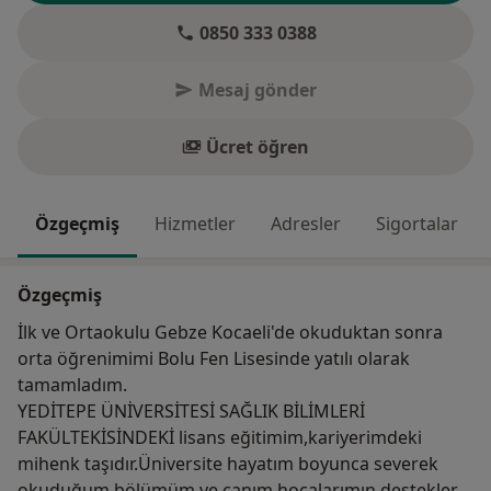
0850 333 0388
Mesaj gönder
Ücret öğren
Özgeçmiş
Hizmetler
Adresler
Sigortalar
Özgeçmiş
İlk ve Ortaokulu Gebze Kocaeli'de okuduktan sonra
orta öğrenimimi Bolu Fen Lisesinde yatılı olarak
tamamladım.
YEDİTEPE ÜNİVERSİTESİ SAĞLIK BİLİMLERİ
FAKÜLTEKİSİNDEKİ lisans eğitimim,kariyerimdeki
mihenk taşıdır.Üniversite hayatım boyunca severek
okuduğum bölümüm ve canım hocalarımın destekleri