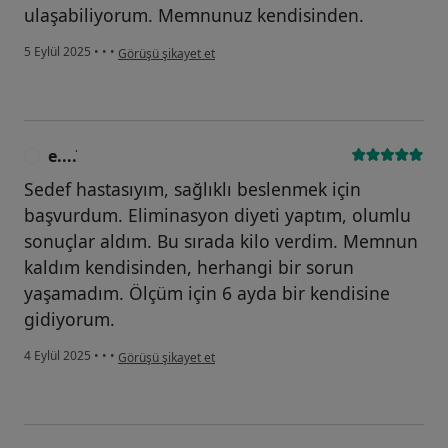
ulaşabiliyorum. Memnunuz kendisinden.
kullanıcının görüşüne göre s....b
5 Eylül 2025
•
•
•
Görüşü şikayet et
e....̇
E
Sedef hastasıyım, sağlıklı beslenmek için
başvurdum. Eliminasyon diyeti yaptım, olumlu
sonuçlar aldım. Bu sırada kilo verdim. Memnun
kaldım kendisinden, herhangi bir sorun
yaşamadım. Ölçüm için 6 ayda bir kendisine
gidiyorum.
kullanıcının görüşüne göre e....̇
4 Eylül 2025
•
•
•
Görüşü şikayet et