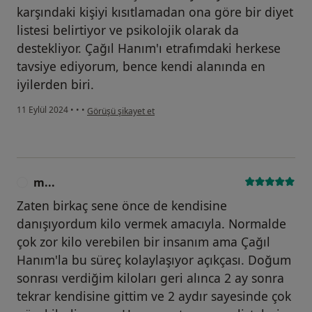
karşındaki kişiyi kısıtlamadan ona göre bir diyet
listesi belirtiyor ve psikolojik olarak da
destekliyor. Çağıl Hanım'ı etrafımdaki herkese
tavsiye ediyorum, bence kendi alanında en
iyilerden biri.
kullanıcının görüşüne göre d...
11 Eylül 2024
•
•
•
Görüşü şikayet et
m...
M
Zaten birkaç sene önce de kendisine
danışıyordum kilo vermek amacıyla. Normalde
çok zor kilo verebilen bir insanım ama Çağıl
Hanım'la bu süreç kolaylaşıyor açıkçası. Doğum
sonrası verdiğim kiloları geri alınca 2 ay sonra
tekrar kendisine gittim ve 2 aydır sayesinde çok