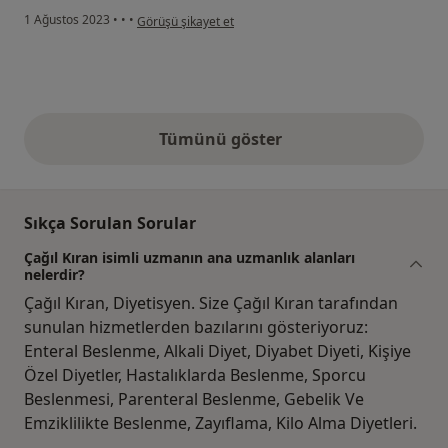
kullanıcının görüşüne göre y.....
1 Ağustos 2023
•
•
•
Görüşü şikayet et
Tümünü göster
yukarıdaki görüşler
Sıkça Sorulan Sorular
Çağıl Kıran isimli uzmanın ana uzmanlık alanları
nelerdir?
Çağıl Kıran, Diyetisyen. Size Çağıl Kıran tarafından
sunulan hizmetlerden bazılarını gösteriyoruz:
Enteral Beslenme, Alkali Diyet, Diyabet Diyeti, Kişiye
Özel Diyetler, Hastalıklarda Beslenme, Sporcu
Beslenmesi, Parenteral Beslenme, Gebelik Ve
Emziklilikte Beslenme, Zayıflama, Kilo Alma Diyetleri.