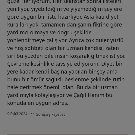
güzel ilerliyorum. Her seanstan sonra listeleri
yeniliyor, yiyebildiğim ve yiyemediğim şeylere
göre uygun bir liste hazırlıyor. Asla katı diyet
kuralları yok, tamamen danışanın fikrine göre
yardımcı olmaya ve doğru şekilde
yönlendirmeye çalışıyor. Ayrıca çok güler yüzlü
ve hoş sohbeti olan bir uzman kendisi, zaten
sırf bu yüzden bile insan koşarak gitmek istiyor.
Çevreme kesinlikle tavsiye ediyorum. Diyet bir
yere kadar kendi başına yapılan bir şey ama
bunu bir ömür sağlıklı beslenme şeklinde rutin
hale getirmek önemli olan. Bu da bir uzman
yardımıyla kolaylaşıyor ve Çağıl Hanım bu
konuda en uygun adres.
kullanıcının görüşüne göre m...
9 Eylül 2024
•
•
•
Görüşü şikayet et