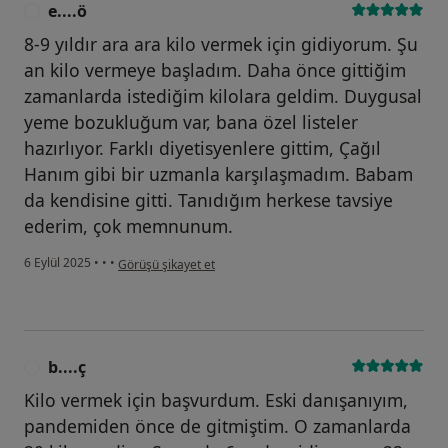
e....ö
E
8-9 yıldır ara ara kilo vermek için gidiyorum. Şu
an kilo vermeye başladım. Daha önce gittiğim
zamanlarda istediğim kilolara geldim. Duygusal
yeme bozukluğum var, bana özel listeler
hazırlıyor. Farklı diyetisyenlere gittim, Çağıl
Hanım gibi bir uzmanla karşılaşmadım. Babam
da kendisine gitti. Tanıdığım herkese tavsiye
ederim, çok memnunum.
kullanıcının görüşüne göre e....ö
6 Eylül 2025
•
•
•
Görüşü şikayet et
b....ç
B
Kilo vermek için başvurdum. Eski danışanıyım,
pandemiden önce de gitmiştim. O zamanlarda